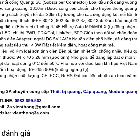
 nối cổng Quang: SC (Subscriber Connector) Loại đầu nối dạng vuông,
c sóng quang: 1310nm Bước sóng tiêu chuẩn cho truyền thông quang
ảng cách truyền tối đa: 20km Lý tưởng cho các ứng dụng kết nối liên 
ẩn tương thích: IEEE 802.3, 802.3u, 802.3z, 802.3ab Đảm bảo hoạt động
g điện: (Ethernet) 1 cổng RJ45 Hỗ trợ Auto MDI/MDI-X (tự động nhận 
 LED: chỉ thị PWR, FDX/Col, Link/Act, SPD Giúp theo dõi và chẩn đoán
ồn điện Adapter: ngoài DC 5V 1A/2A Nguồn điện phổ biến, dễ dàng tha
g suất tiêu thụ: < 3W Rất tiết kiệm điện, hoạt động mát mẻ.
 liệu: vỏ Kim loại sơn tĩnh điện Bền bỉ, tản nhiệt tốt, chống nhiễu hiệu q
h thước: 94 x 70 x 26 mm (ước tính) Nhỏ gọn, dễ dàng lắp đặt ở mọi vị t
ệt độ hoạt độn:g 0°C đến 50°C Phù hợp với điều kiện khí hậu Việt Nam
ẩm hoạt động: 5% đến 90% (không ngưng tụ)
ng nhận chất lượng: CE, FCC, RoHS Đạt các tiêu chuẩn an toàn và mô
ng 3A chuyên cung cấp
Thiết bị quang
,
Cáp quang
,
Module quan
TLINE:
0983.699.563
il: 3a.vienthong@gmail.com
site: vienthong3a.com
đánh giá