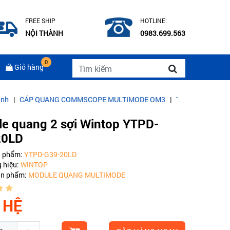
FREE SHIP
HOTLINE:
NỘI THÀNH
0983.699.563
0
Giỏ hàng
UANG COMMSCOPE MULTIMODE OM3
|
Thi công mạng Lan, điện nhẹ 
e quang 2 sợi Wintop YTPD-
20LD
n phẩm:
YTPD-G39-20LD
 hiệu:
WINTOP
ản phẩm:
MODULE QUANG MULTIMODE
 HỆ