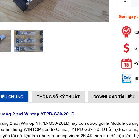
-
Gọi ngay :
Ca
Gi
Đổ
SD
HIỆU CHUNG
THÔNG SỐ KỸ THUẬT
DOWNLOAD TÀI LIỆU
uang 2 sợi Wintop YTPD-G39-20LD
uang 2 sợi Wintop YTPD-G39-20LD hay còn được gọi là Module quang
êu nổi tiếng WINTOP đến tờ China, YTPD-G39-20LD hỗ trợ tốc độ mạ
ruyền tải dữ liệu lớn như streaming video 2K 4K, sao lưu dữ liệu lớn,