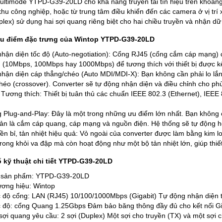
ltimode YTPD-G39-20LD cho khả năng truyền tải tín hiệu trên khoảng cá
khu công nghiệp, hoặc từ trung tâm điều khiển đến các camera ở vị tr
lex) sử dụng hai sợi quang riêng biệt cho hai chiều truyền và nhận dữ 
 điểm đặc trưng của Wintop YTPD-G39-20LD
hận diện tốc độ (Auto-negotiation): Cổng RJ45 (cổng cắm cáp mạng) c
 (10Mbps, 100Mbps hay 1000Mbps) để tương thích với thiết bị được kết
hận diện cáp thẳng/chéo (Auto MDI/MDI-X): Bạn không cần phải lo lắn
héo (crossover). Converter sẽ tự động nhận diện và điều chỉnh cho ph
Tương thích: Thiết bị tuân thủ các chuẩn IEEE 802.3 (Ethernet), IEEE 
 Plug-and-Play: Đây là một trong những ưu điểm lớn nhất. Bạn không c
iản là cắm cáp quang, cáp mạng và nguồn điện. Hệ thống sẽ tự động ho
bền bỉ, tản nhiệt hiệu quả: Vỏ ngoài của converter được làm bằng kim lo
trong khỏi va đập mà còn hoạt động như một bộ tản nhiệt lớn, giúp thiế
 kỹ thuật chi tiết YTPD-G39-20LD
sản phẩm: YTPD-G39-20LD
ơng hiệu: Wintop
 độ cổng: LAN (RJ45) 10/100/1000Mbps (Gigabit) Tự động nhận diện tốc
 độ: cổng Quang 1.25Gbps Đảm bảo băng thông đầy đủ cho kết nối Gig
sợi quang yêu cầu: 2 sợi (Duplex) Một sợi cho truyền (TX) và một sợi 