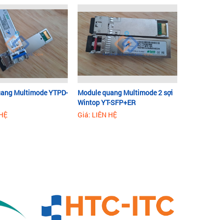
ang Multimode YTPD-
Module quang Multimode 2 sợi
Wintop YT-SFP+ER
 HỆ
Giá: LIÊN HỆ