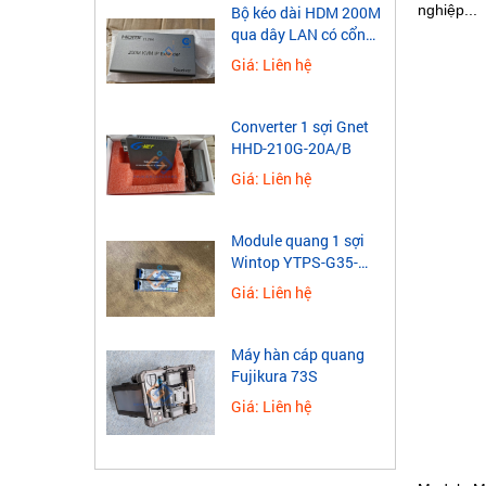
nghiệp...
​Bộ kéo dài HDM 200M
qua dây LAN có cổng
USB
Giá: Liên hệ
Converter 1 sợi Gnet
HHD-210G-20A/B
Giá: Liên hệ
Module quang 1 sợi
Wintop YTPS-G35-
40LD 1.25G
Giá: Liên hệ
Máy hàn cáp quang
Fujikura 73S
Giá: Liên hệ