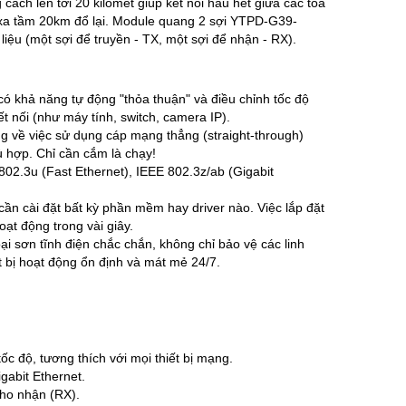
ch lên tới 20 kilomet giúp kết nối hầu hết giữa các tòa
í xa tầm 20km đổ lại. Module quang 2 sợi YTPD-G39-
liệu (một sợi để truyền - TX, một sợi để nhận - RX).
ó khả năng tự động "thỏa thuận" và điều chỉnh tốc độ
 nối (như máy tính, switch, camera IP).
g về việc sử dụng cáp mạng thẳng (straight-through)
ù hợp. Chỉ cần cắm là chạy!
802.3u (Fast Ethernet), IEEE 802.3z/ab (Gigabit
ần cài đặt bất kỳ phần mềm hay driver nào. Việc lắp đặt
ạt động trong vài giây.
ại sơn tĩnh điện chắc chắn, không chỉ bảo vệ các linh
t bị hoạt động ổn định và mát mẻ 24/7.
 độ, tương thích với mọi thiết bị mạng.
abit Ethernet.
cho nhận (RX).