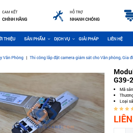
CAM KẾT
HỖ TRỢ
CHÍNH HÃNG
NHANH CHÓNG
ỚI THIỆU
SẢN PHẨM
DỊCH VỤ
GIẢI PHÁP
LIÊN HỆ
|
Thi công lắp đặt camera giám sát cho Văn phòng, Gia đình
|
CÁP Q
Modul
G39-
Mã sả
Thương
Loại s
LIÊN