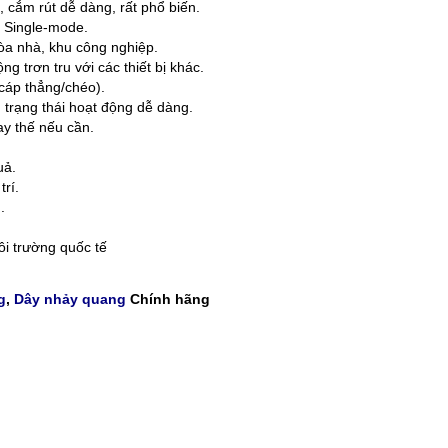
 cắm rút dễ dàng, rất phổ biến.
 Single-mode.
tòa nhà, khu công nghiệp.
 trơn tru với các thiết bị khác.
cáp thẳng/chéo).
 trạng thái hoạt động dễ dàng.
y thế nếu cần.
uả.
rí.
.
i trường quốc tế
g
,
Dây nhảy quang
Chính hãng