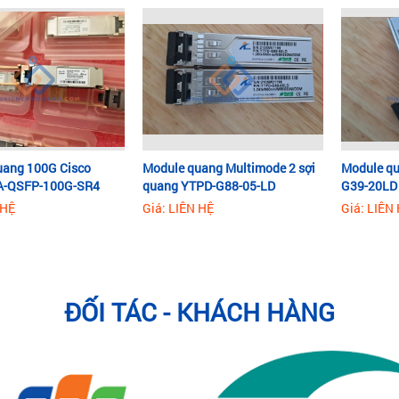
uang 100G Cisco
Module quang Multimode 2 sợi
Module qu
A-QSFP-100G-SR4
quang YTPD-G88-05-LD
G39-20LD
 HỆ
Giá: LIÊN HỆ
Giá: LIÊN
ĐỐI TÁC - KHÁCH HÀNG