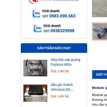
Kinh doanh
0983.699.563
SĐT
Kinh doanh
0936329998
SĐT
SẢN PHẨM BÁN CHẠY
Máy hàn cáp quang
Fujikura 68S+
Giá: Liên hệ
GIỚI T
Đầu ghi 4 kênh
Module q
Hikvision DS-
7604NXI-K1
Module q
Giá: Liên hệ
thương hi
nhu cầu t