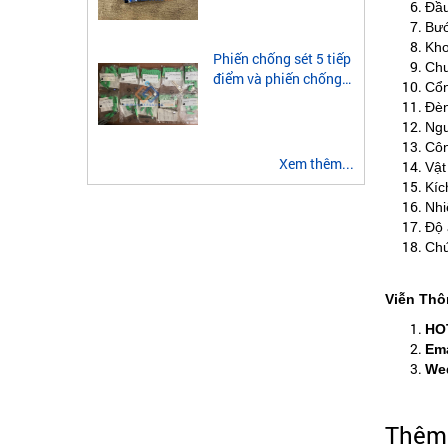
Đầu
module quang 2 sợi
Bướ
multimode
Kho
Phiến chống sét 5 tiếp
Chu
điểm và phiến chống
Cổn
sét 3 tiếp điểm là gì?
Đèn
Ngu
Côn
Xem thêm...
Vật
Kíc
Nhi
Độ 
Chứ
Viễn Thô
HO
Ema
Wed
Thêm 