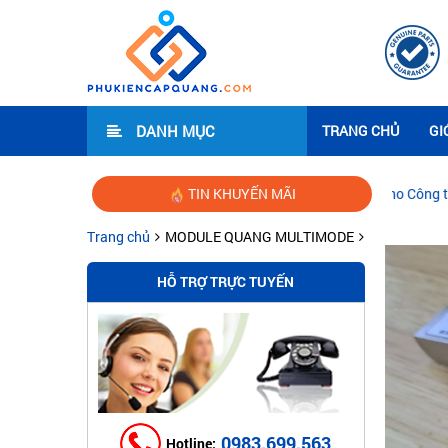
DANH MỤC
TRANG CHỦ
GI
Hướng dẫn lắp đặt mạng Wifi cho Công ty Văn Phòng
TIN KHUYẾN MÃI
Trang chủ
MODULE QUANG MULTIMODE
HỖ TRỢ TRỰC TUYẾN
0983.699.563
Hotline: