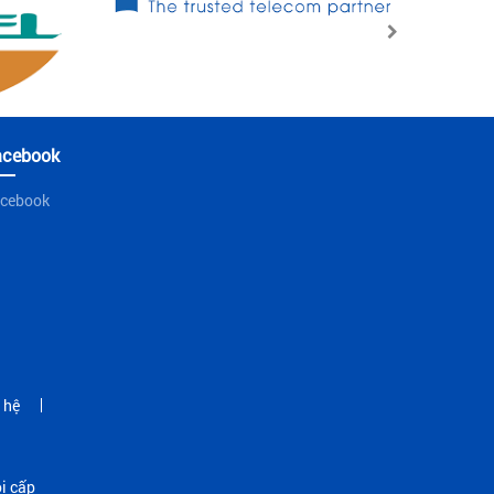
acebook
cebook
 hệ
i cấp