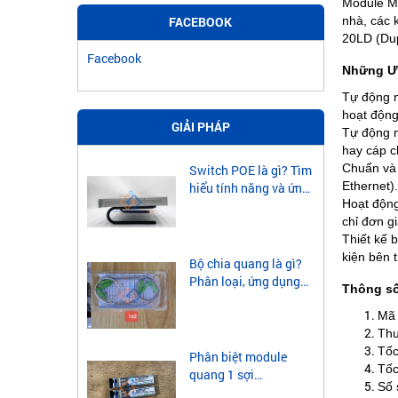
Module Mu
nhà, các 
FACEBOOK
20LD (Dup
Facebook
Những Ưu
Tự động n
hoạt động
GIẢI PHÁP
Tự động n
hay cáp c
Chuẩn và 
Switch POE là gì? Tìm
Ethernet).
hiểu tính năng và ứng
Hoạt động
dụng của Switch POE
chỉ đơn g
Thiết kế 
kiện bên 
Bộ chia quang là gì?
Phân loại, ứng dụng
Thông số
của bộ chia quang
Mã 
Thư
Tốc
Phân biệt module
Tốc
quang 1 sợi
Số 
singlemode và