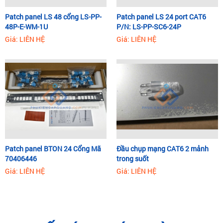
Patch panel LS 48 cổng LS-PP-
Patch panel LS 24 port CAT6
48P-E-WM-1U
P/N: LS-PP-SC6-24P
Giá: LIÊN HỆ
Giá: LIÊN HỆ
Patch panel BTON 24 Cổng Mã
Đầu chụp mạng CAT6 2 mảnh
70406446
trong suốt
Giá: LIÊN HỆ
Giá: LIÊN HỆ