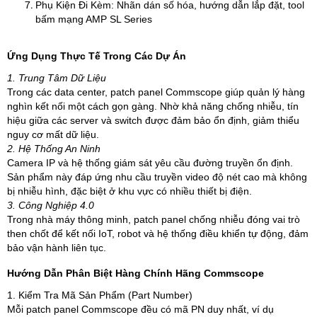
Phụ Kiện Đi Kèm: Nhãn dán số hóa, hướng dẫn lắp đặt, tool
bấm mạng AMP SL Series
Ứng Dụng Thực Tế Trong Các Dự Án
1. Trung Tâm Dữ Liệu
Trong các data center, patch panel Commscope giúp quản lý hàng
nghìn kết nối một cách gọn gàng. Nhờ khả năng chống nhiễu, tín
hiệu giữa các server và switch được đảm bảo ổn định, giảm thiểu
nguy cơ mất dữ liệu.
2. Hệ Thống An Ninh
Camera IP và hệ thống giám sát yêu cầu đường truyền ổn định.
Sản phẩm này đáp ứng nhu cầu truyền video độ nét cao mà không
bị nhiễu hình, đặc biệt ở khu vực có nhiều thiết bị điện.
3. Công Nghiệp 4.0
Trong nhà máy thông minh, patch panel chống nhiễu đóng vai trò
then chốt để kết nối IoT, robot và hệ thống điều khiển tự động, đảm
bảo vận hành liên tục.
Hướng Dẫn Phân Biệt Hàng Chính Hãng Commscope
1. Kiểm Tra Mã Sản Phẩm (Part Number)
Mỗi patch panel Commscope đều có mã PN duy nhất, ví dụ