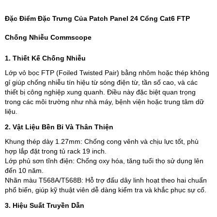
Đặc Điểm Đặc Trưng Của Patch Panel 24 Cổng Cat6 FTP
Chống Nhiễu Commscope
1. Thiết Kế Chống Nhiễu
Lớp vỏ bọc FTP (Foiled Twisted Pair) bằng nhôm hoặc thép không
gỉ giúp chống nhiễu tín hiệu từ sóng điện từ, tần số cao, và các
thiết bị công nghiệp xung quanh. Điều này đặc biệt quan trọng
trong các môi trường như nhà máy, bệnh viện hoặc trung tâm dữ
liệu.
2. Vật Liệu Bền Bỉ Và Thân Thiện
Khung thép dày 1.27mm: Chống cong vênh và chịu lực tốt, phù
hợp lắp đặt trong tủ rack 19 inch.
Lớp phủ sơn tĩnh điện: Chống oxy hóa, tăng tuổi thọ sử dụng lên
đến 10 năm.
Nhãn màu T568A/T568B: Hỗ trợ đấu dây linh hoạt theo hai chuẩn
phổ biến, giúp kỹ thuật viên dễ dàng kiểm tra và khắc phục sự cố.
3. Hiệu Suất Truyền Dẫn