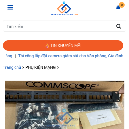
0
TIN KHUYẾN MÃI
|
Thi công lắp đặt camera giám sát cho Văn phòng, Gia đình
|
CÁP QU
Trang chủ
PHỤ KIỆN MẠNG