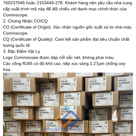
760237046 hoặc 2153449-278. Khách hàng nên yêu cầu nhà cung
cấp xuất trình mã này để đối chiếu với danh mục chính thức của
Commscope.
2. Chứng Nhận CO/CQ
CO (Certificate of Origin): Xác nhận nguồn gốc xuất xứ từ nhà máy
Commscope.
CQ (Certificate of Quality): Cam kết sản phẩm đạt tiêu chuẩn chất
lượng quốc tế.
3. Đặc Điểm Vật Lý
Logo Commscope được dập nổi sắc nét, không phai màu.
Các cổng RJ45 có độ khít cao, tiếp xúc vàng 1.27µm chống oxy
hóa