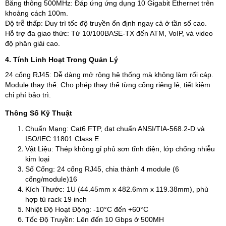
Băng thông 500MHz: Đáp ứng ứng dụng 10 Gigabit Ethernet trên
khoảng cách 100m.
Độ trễ thấp: Duy trì tốc độ truyền ổn định ngay cả ở tần số cao.
Hỗ trợ đa giao thức: Từ 10/100BASE-TX đến ATM, VoIP, và video
độ phân giải cao.
4. Tính Linh Hoạt Trong Quản Lý
24 cổng RJ45: Dễ dàng mở rộng hệ thống mà không làm rối cáp.
Module thay thế: Cho phép thay thế từng cổng riêng lẻ, tiết kiệm
chi phí bảo trì.
Thông Số Kỹ Thuật
Chuẩn Mạng: Cat6 FTP, đạt chuẩn ANSI/TIA-568.2-D và
ISO/IEC 11801 Class E
Vật Liệu: Thép không gỉ phủ sơn tĩnh điện, lớp chống nhiễu
kim loại
Số Cổng: 24 cổng RJ45, chia thành 4 module (6
cổng/module)16
Kích Thước: 1U (44.45mm x 482.6mm x 119.38mm), phù
hợp tủ rack 19 inch
Nhiệt Độ Hoạt Động: -10°C đến +60°C
Tốc Độ Truyền: Lên đến 10 Gbps ở 500MH