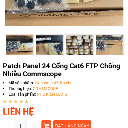
Patch Panel 24 Cổng Cat6 FTP Chống
Nhiễu Commscope
Mã sản phẩm:
24-cong-cat6-ftp-cho
Thương hiệu:
COMMSCOPE
Loại sản phẩm:
PHỤ KIỆN MẠNG
LIÊN HỆ
-
+
ĐẶT HÀNG NGAY