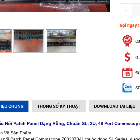
-
Gọi ngay :
Ca
Gi
Đổ
SD
HIỆU CHUNG
THÔNG SỐ KỸ THUẬT
DOWNLOAD TÀI LIỆU
u Nối Patch Panel Dạng Rỗng, Chuẩn SL, 2U, 48 Port Commscop
n Về Sản Phẩm
 nối Patch Panel Commscope 760237041 thuộc dòng SL Series, được thi