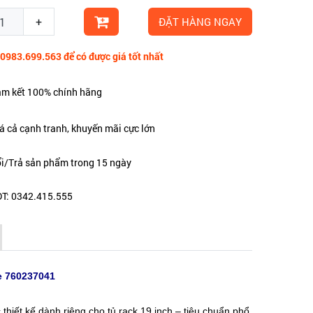
+
ĐẶT HÀNG NGAY
 0983.699.563 để có được giá tốt nhất
m kết 100% chính hãng
á cả cạnh tranh, khuyến mãi cực lớn
i/Trả sản phẩm trong 15 ngày
T: 0342.415.555
e 760237041
ết kế dành riêng cho tủ rack 19 inch – tiêu chuẩn phổ