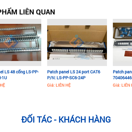
PHẨM LIÊN QUAN
el LS 48 cổng LS-PP-
Patch panel LS 24 port CAT6
Patch pan
-1U
P/N: LS-PP-SC6-24P
70406446
 HỆ
Giá: LIÊN HỆ
Giá: LIÊN
ĐỐI TÁC - KHÁCH HÀNG