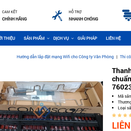
CAM KẾT
HỖ TRỢ
CHÍNH HÃNG
NHANH CHÓNG
ỚI THIỆU
SẢN PHẨM
DỊCH VỤ
GIẢI PHÁP
LIÊN HỆ
ớng dẫn lắp đặt mạng Wifi cho Công ty Văn Phòng
|
Thi công lắp đặt 
Thanh
chuẩn
7602
Mã sả
Thương
Loại s
LIÊN