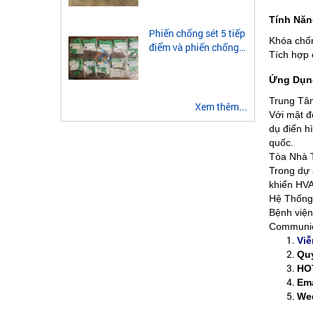
module quang 2 sợi
multimode
Tính Năn
Phiến chống sét 5 tiếp
Khóa chốn
điểm và phiến chống
Tích hợp 
sét 3 tiếp điểm là gì?
Ứng Dụng
Trung Tâm
Xem thêm...
Với mật đ
dụ điển h
quốc.
Tòa Nhà T
Trong dự 
khiển HVA
Hệ Thống
Bệnh viện
Communica
Viễ
Quý
HO
Ema
We