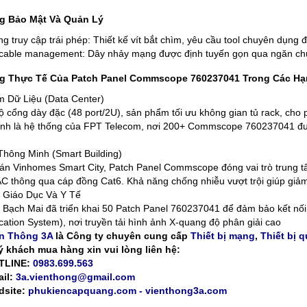
g Bảo Mật Và Quản Lý
g truy cập trái phép: Thiết kế vít bắt chìm, yêu cầu tool chuyên dụng đ
cable management: Dây nhảy mạng được định tuyến gọn qua ngăn chứa
 Thực Tế Của Patch Panel Commscope 760237041 Trong Các H
 Dữ Liệu (Data Center)
ộ cổng dày đặc (48 port/2U), sản phẩm tối ưu không gian tủ rack, cho p
ình là hệ thống của FPT Telecom, nơi 200+ Commscope 760237041 đư
hông Minh (Smart Building)
án Vinhomes Smart City, Patch Panel Commscope đóng vai trò trung tâ
C thông qua cáp đồng Cat6. Khả năng chống nhiễu vượt trội giúp giả
 Giáo Dục Và Y Tế
 Bạch Mai đã triển khai 50 Patch Panel 760237041 để đảm bảo kết nối 
tion System), nơi truyền tải hình ảnh X-quang độ phân giải cao
n Thông 3A
là Công ty chuyên cung cấp
Thiết bị mạng
,
Thiết bị 
 khách mua hàng xin vui lòng liên hệ:
TLINE:
0983.699.563
il:
3a.vienthong@gmail.com
dsite:
phukiencapquang.com - vienthong3a.com