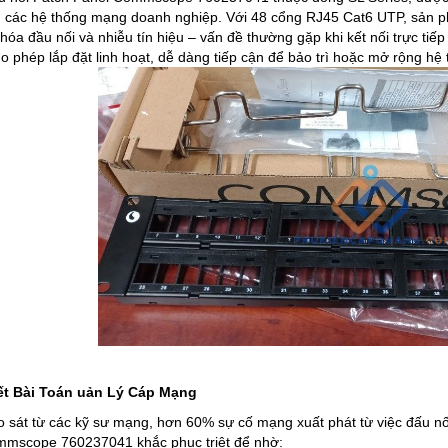
g các hệ thống mạng doanh nghiệp. Với 48 cổng RJ45 Cat6 UTP, sản ph
hóa đầu nối và nhiễu tín hiệu – vấn đề thường gặp khi kết nối trực tiếp
o phép lắp đặt linh hoạt, dễ dàng tiếp cận để bảo trì hoặc mở rộng hệ 
ết Bài Toán uản Lý Cáp Mạng
 sát từ các kỹ sư mạng, hơn 60% sự cố mạng xuất phát từ việc đấu nối
mmscope 760237041 khắc phục triệt để nhờ: