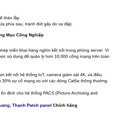
ể tháo lắp.
 phía sau, tránh đứt gãy do va đập.
ạng Mục Công Nghiệp
hép triển khai hàng nghìn kết nối trong phòng server. Ví
ợc sử dụng để quản lý hơn 10,000 cổng mạng trên toàn
m kết nối hệ thống IoT, camera giám sát 4K, và điều
m 30% sự cố mạng so với các dòng Cat5e thông thường.
ổn định cho hệ thống PACS (Picture Archiving and
quang
,
Thanh Patch panel
Chính hãng