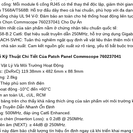
 cổng: Mỗi module 6 cổng RJ45 có thể thay thế độc lập, giảm thời gia
T568A/T568B: Hỗ trợ đấu dây theo cả hai chuẩn, phù hợp với đa dạn
chống cháy UL 94 V-0: Đảm bảo an toàn cho hệ thống hoạt động liên tục 
n Chọn Commscope 760237041 Cho Dự Án
 lớn nhất của sản phẩm nằm ở chứng nhận tiêu chuẩn quốc tế:
68-B.2 Cat6: Đạt hiệu suất truyền dẫn 250MHz, hỗ trợ ứng dụng Gigabit
CH-SVHC: Tuân thủ nghiêm ngặt quy định về vật liệu thân thiện môi 
nhà sản xuất: Cam kết nguồn gốc xuất xứ rõ ràng, yếu tố bắt buộc tro
 Kỹ Thuật Chi Tiết Của Patch Panel Commscope 760237041
 Vật Lý Và Môi Trường Hoạt Động
ớc: (DxRxC) 119.38mm x 482.6mm x 88.9mm
ng: 2.8kg
: Thép phủ sơn tĩnh điện
hoạt động -10°C đến +60°C
n an toàn UL, cUL, RCM
ừ bảng trên cho thấy khả năng thích ứng của sản phẩm với môi trường kh
g Truyền Dẫn Nhanh Ổn Định
ng: 500MHz, đáp ứng Cat6 Enhanced.
o chèn (Insertion Loss): ≤ 0.2dB @ 250MHz.
yên âm (NEXT): ≥ 44dB @ 250MHz.
ố này đảm bảo chất lượng tín hiệu ổn định ngay cả khi triển khai mạng