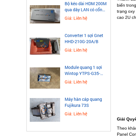
​Bộ kéo dài HDM 200M
biến tron
qua dây LAN có cổng
trạng oxy 
USB
cao 2U ch
Giá: Liên hệ
Converter 1 sợi Gnet
HHD-210G-20A/B
Giá: Liên hệ
Module quang 1 sợi
Wintop YTPS-G35-
40LD 1.25G
Giá: Liên hệ
Máy hàn cáp quang
Fujikura 73S
Giá: Liên hệ
Giải Quy
Theo khảo
Panel Co