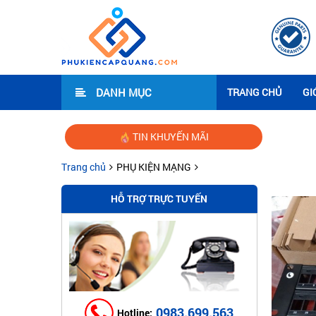
DANH MỤC
TRANG CHỦ
GI
TIN KHUYẾN MÃI
Hư
Trang chủ
PHỤ KIỆN MẠNG
HỖ TRỢ TRỰC TUYẾN
0983.699.563
Hotline: