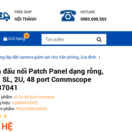
FREE SHIP
HOTLINE:
NỘI THÀNH
0983.699.563
0
Giỏ hàng
camera giám sát cho Văn phòng, Gia đình
|
CÁP QUANG COMMSCOPE
 đấu nối Patch Panel dạng rỗng,
 SL, 2U, 48 port Commscope
37041
n phẩm:
sl-2u-48-port-commsc
 hiệu:
COMMSCOPE
ản phẩm:
PHỤ KIỆN MẠNG
 HỆ