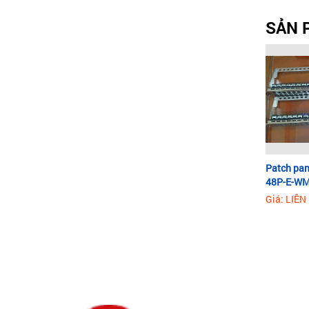
SẢN 
Patch pan
48P-E-WM
Giá: LIÊN