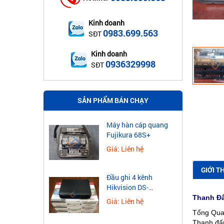
Kinh doanh
0983.699.563
SĐT
Kinh doanh
0936329998
SĐT
SẢN PHẨM BÁN CHẠY
Máy hàn cáp quang
Fujikura 68S+
Giá: Liên hệ
GIỚI T
Đầu ghi 4 kênh
Hikvision DS-
7604NXI-K1
Thanh Đấ
Giá: Liên hệ
Tổng Qua
Thanh đấu