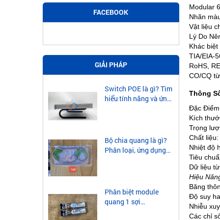
Modular 6
FACEBOOK
Nhãn màu 
Vật liệu 
Lý Do Nê
Khác biệt
TIA/EIA-5
GIẢI PHÁP
RoHS, REA
CO/CQ từ 
Switch POE là gì? Tìm
Thông Số
hiểu tính năng và ứng
dụng của Switch POE
Đặc Điểm
Kích thư
Trọng lượ
Chất liệu
Bộ chia quang là gì?
Nhiệt độ 
Phân loại, ứng dụng
Tiêu chuẩ
của bộ chia quang
Dữ liệu t
Hiệu Năn
Băng thô
Phân biệt module
Độ suy ha
quang 1 sợi
Nhiễu xu
singlemode và
Các chỉ s