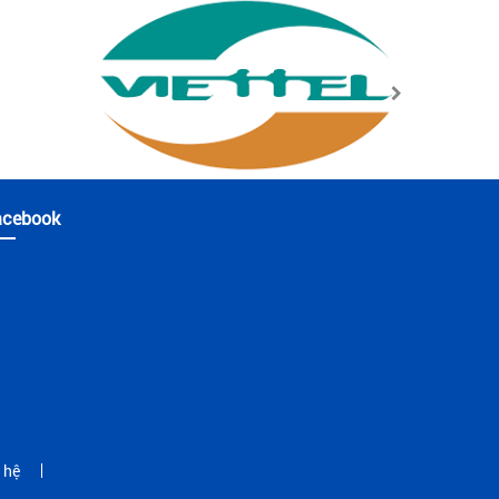
acebook
 hệ