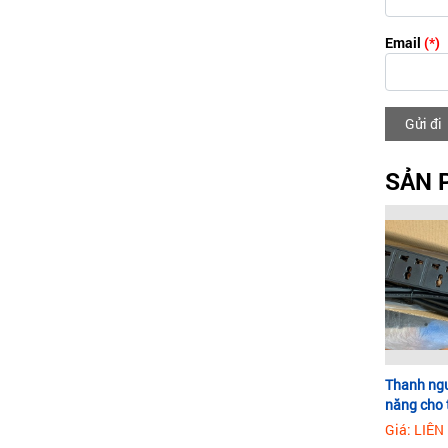
Email
(*)
Gửi đi
SẢN 
Thanh ng
năng cho 
Giá: LIÊN