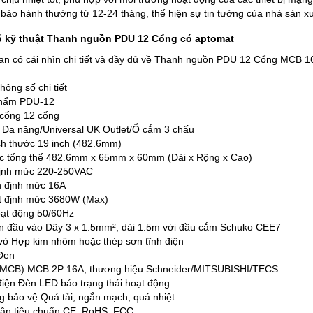
 bảo hành thường từ 12-24 tháng, thể hiện sự tin tưởng của nhà sản 
 kỹ thuật Thanh nguồn PDU 12 Cổng có aptomat
ạn có cái nhìn chi tiết và đầy đủ về Thanh nguồn PDU 12 Cổng MCB 16
hông số chi tiết
hẩm PDU-12
cổng 12 cổng
 Đa năng/Universal UK Outlet/Ổ cắm 3 chấu
h thước 19 inch (482.6mm)
ớc tổng thể 482.6mm x 65mm x 60mm (Dài x Rộng x Cao)
định mức 220-250VAC
n định mức 16A
t định mức 3680W (Max)
ạt động 50/60Hz
 đầu vào Dây 3 x 1.5mm², dài 1.5m với đầu cắm Schuko CEE7
 vỏ Hợp kim nhôm hoặc thép sơn tĩnh điện
Đen
(MCB) MCB 2P 16A, thương hiệu Schneider/MITSUBISHI/TECS
iện Đèn LED báo trạng thái hoạt động
 bảo vệ Quá tải, ngắn mạch, quá nhiệt
ận tiêu chuẩn CE, RoHS, FCC