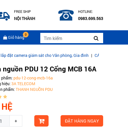
FREE SHIP
HOTLINE:
NỘI THÀNH
0983.699.563
0
Giỏ hàng
ra giám sát cho Văn phòng, Gia đình
|
CÁP QUANG COMMSCOPE MUL
 nguồn PDU 12 Cổng MCB 16A
n phẩm:
pdu-12-cong-mcb-16a
 hiệu:
3A TELECOM
ản phẩm:
THANH NGUỒN PDU
 HỆ
+
ĐẶT HÀNG NGAY