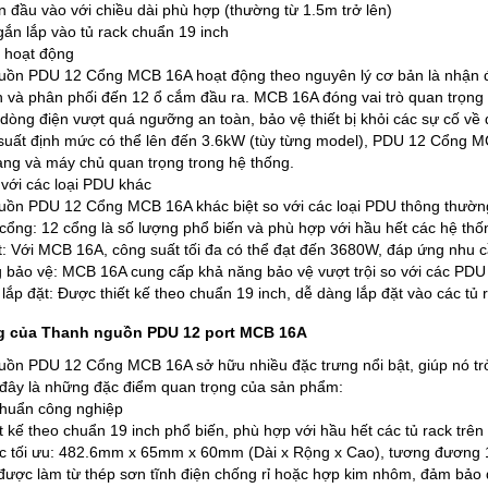
 đầu vào với chiều dài phù hợp (thường từ 1.5m trở lên)
gắn lắp vào tủ rack chuẩn 19 inch
 hoạt động
ồn PDU 12 Cổng MCB 16A hoạt động theo nguyên lý cơ bản là nhận đ
h và phân phối đến 12 ổ cắm đầu ra. MCB 16A đóng vai trò quan trọng 
 dòng điện vượt quá ngưỡng an toàn, bảo vệ thiết bị khỏi các sự cố về 
suất định mức có thể lên đến 3.6kW (tùy từng model), PDU 12 Cổng 
mạng và máy chủ quan trọng trong hệ thống.
 với các loại PDU khác
ồn PDU 12 Cổng MCB 16A khác biệt so với các loại PDU thông thường
cổng: 12 cổng là số lượng phổ biến và phù hợp với hầu hết các hệ th
: Với MCB 16A, công suất tối đa có thể đạt đến 3680W, đáp ứng nhu cầ
 bảo vệ: MCB 16A cung cấp khả năng bảo vệ vượt trội so với các PD
lắp đặt: Được thiết kế theo chuẩn 19 inch, dễ dàng lắp đặt vào các tủ
g của Thanh nguồn PDU 12 port MCB 16A
ồn PDU 12 Cổng MCB 16A sở hữu nhiều đặc trưng nổi bật, giúp nó trở
 đây là những đặc điểm quan trọng của sản phẩm:
chuẩn công nghiệp
t kế theo chuẩn 19 inch phổ biến, phù hợp với hầu hết các tủ rack trên 
c tối ưu: 482.6mm x 65mm x 60mm (Dài x Rộng x Cao), tương đương 
được làm từ thép sơn tĩnh điện chống rỉ hoặc hợp kim nhôm, đảm bảo 