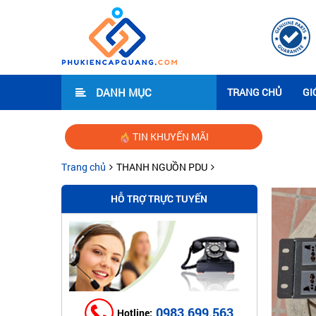
DANH MỤC
TRANG CHỦ
GI
TIN KHUYẾN MÃI
Hướng 
Trang chủ
THANH NGUỒN PDU
HỖ TRỢ TRỰC TUYẾN
0983.699.563
Hotline: