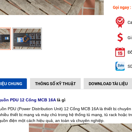
Gọi ngay :
Ca
Gi
Đổ
SD
HIỆU CHUNG
THÔNG SỐ KỸ THUẬT
DOWNLOAD TÀI LIỆU
guồn PDU 12 Cổng MCB 16A
là gì
ồn PDU (Power Distribution Unit) 12 Cổng MCB 16A là thiết bị chuyên
nhiều thiết bị mạng và máy chủ trong hệ thống tủ mạng, tủ rack hoặc tr
guồn điện một cách hiệu quả, an toàn và chuyên nghiệp.