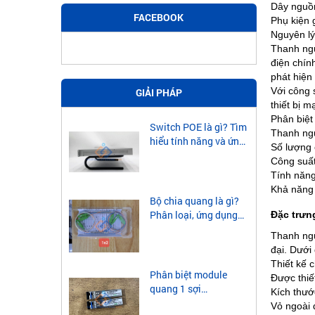
Dây nguồn
FACEBOOK
Phụ kiện 
Nguyên lý
Thanh ngu
điện chín
phát hiện
Với công 
GIẢI PHÁP
thiết bị 
Phân biệt
Switch POE là gì? Tìm
Thanh ngu
hiểu tính năng và ứng
Số lượng 
dụng của Switch POE
Công suất
Tính năng
Khả năng 
Bộ chia quang là gì?
Phân loại, ứng dụng
Đặc trưn
của bộ chia quang
Thanh ngu
đại. Dưới
Thiết kế 
Phân biệt module
Được thiế
quang 1 sợi
Kích thướ
singlemode và
Vỏ ngoài 