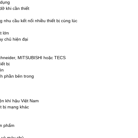
 dụng
dỡ khi cần thiết
nhu cầu kết nối nhiều thiết bị cùng lúc
t lớn
y chủ hiện đại
 Schneider, MITSUBISHI hoặc TECS
ết bị
ện
nh phần bên trong
iện khí hậu Việt Nam
ết bị mạng khác
sản phẩm
g và máy chủ