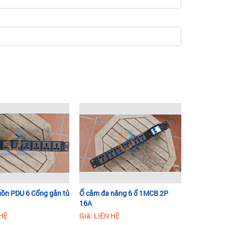
ồn PDU 6 Cổng gắn tủ
Ổ cắm đa năng 6 ổ 1MCB 2P
16A
 HỆ
Giá: LIÊN HỆ