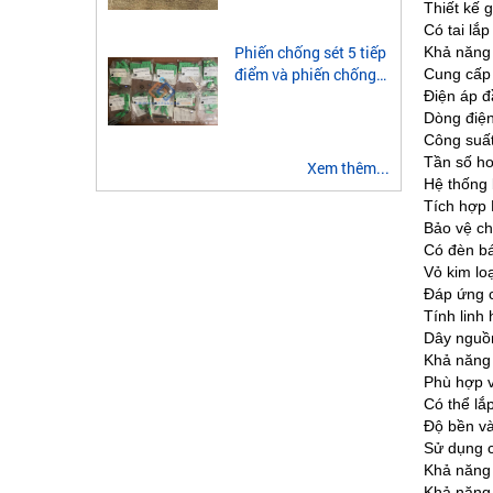
module quang 2 sợi
Thiết kế 
multimode
Có tai lắp
Phiến chống sét 5 tiếp
Khả năng
điểm và phiến chống
Cung cấp 
sét 3 tiếp điểm là gì?
Điện áp đ
Dòng điện
Công suất
Tần số ho
Xem thêm...
Hệ thống 
Tích hợp 
Bảo vệ ch
Có đèn bá
Vỏ kim lo
Đáp ứng c
Tính linh
Dây nguồn
Khả năng 
Phù hợp vớ
Có thể lắp
Độ bền và
Sử dụng c
Khả năng 
Khả năng 