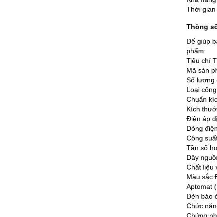
Thời gian
Thông số
Để giúp b
phẩm:
Tiêu chí T
Mã sản p
Số lượng 
Loại cổng
Chuẩn kíc
Kích thư
Điện áp 
Dòng điệ
Công suấ
Tần số ho
Dây nguồn
Chất liệu
Màu sắc 
Aptomat 
Đèn báo đ
Chức năng
Chứng nh