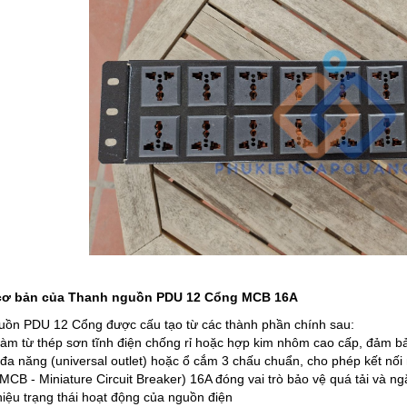
cơ bản của Thanh nguồn PDU 12 Cổng MCB 16A
ồn PDU 12 Cổng được cấu tạo từ các thành phần chính sau:
làm từ thép sơn tĩnh điện chống rỉ hoặc hợp kim nhôm cao cấp, đảm b
đa năng (universal outlet) hoặc ổ cắm 3 chấu chuẩn, cho phép kết nối n
MCB - Miniature Circuit Breaker) 16A đóng vai trò bảo vệ quá tải và n
iệu trạng thái hoạt động của nguồn điện