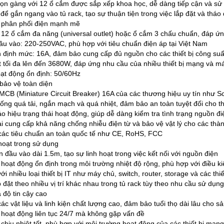
gọn gàng với 12 ổ cắm được sắp xếp khoa học, dễ dàng tiếp cận và sử
 để gắn ngang vào tủ rack, tạo sự thuận tiện trong việc lắp đặt và tháo 
 phân phối điện mạnh mẽ
12 ổ cắm đa năng (universal outlet) hoặc ổ cắm 3 chấu chuẩn, đáp ứng 
ầu vào: 220-250VAC, phù hợp với tiêu chuẩn điện áp tại Việt Nam
 định mức: 16A, đảm bảo cung cấp đủ nguồn cho các thiết bị công suấ
 tối đa lên đến 3680W, đáp ứng nhu cầu của nhiều thiết bị mạng và má
ạt động ổn định: 50/60Hz
bảo vệ toàn diện
MCB (Miniature Circuit Breaker) 16A của các thương hiệu uy tín như
ống quá tải, ngắn mạch và quá nhiệt, đảm bảo an toàn tuyệt đối cho thi
o hiệu trạng thái hoạt động, giúp dễ dàng kiểm tra tình trạng nguồn đi
ại cung cấp khả năng chống nhiễu điện từ và bảo vệ vật lý cho các thà
ác tiêu chuẩn an toàn quốc tế như CE, RoHS, FCC
 hoạt trong sử dụng
 đầu vào dài 1.5m, tạo sự linh hoạt trong việc kết nối với nguồn điện
hoạt động ổn định trong môi trường nhiệt độ rộng, phù hợp với điều k
i nhiều loại thiết bị IT như máy chủ, switch, router, storage và các thi
 đặt theo nhiều vị trí khác nhau trong tủ rack tùy theo nhu cầu sử dụng
 độ tin cậy cao
ác vật liệu và linh kiện chất lượng cao, đảm bảo tuổi thọ dài lâu cho 
hoạt động liên tục 24/7 mà không gặp vấn đề
chịu nhiệt tốt, phù hợp với môi trường hoạt động của các thiết bị mạn