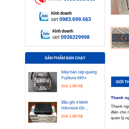
Kinh doanh
0983.699.563
SĐT
Kinh doanh
0936329998
SĐT
SẢN PHẨM BÁN CHẠY
Máy hàn cáp quang
Fujikura 68S+
GIỚI T
Giá: Liên hệ
Thanh n
Đầu ghi 4 kênh
Thanh ngu
Hikvision DS-
điện cho 
7604NXI-K1
Giá: Liên hệ
quản lý n