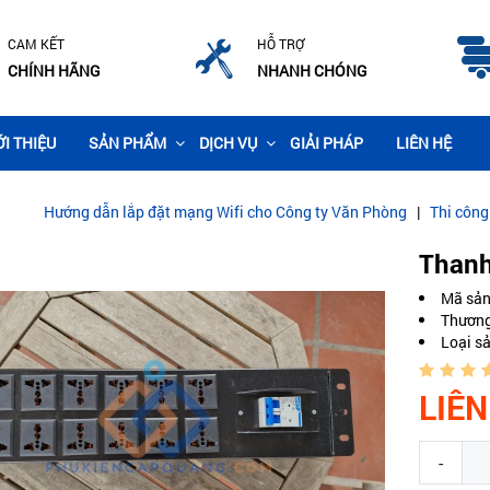
CAM KẾT
HỖ TRỢ
CHÍNH HÃNG
NHANH CHÓNG
ỚI THIỆU
SẢN PHẨM
DỊCH VỤ
GIẢI PHÁP
LIÊN HỆ
dẫn lắp đặt mạng Wifi cho Công ty Văn Phòng
|
Thi công lắp đặt came
Thanh
Mã sả
Thương
Loại s
LIÊN
-