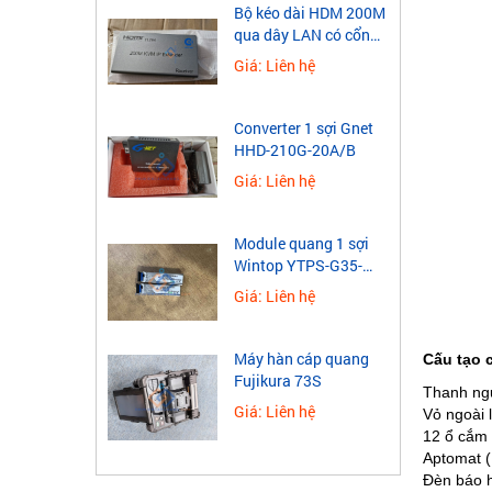
​Bộ kéo dài HDM 200M
qua dây LAN có cổng
USB
Giá: Liên hệ
Converter 1 sợi Gnet
HHD-210G-20A/B
Giá: Liên hệ
Module quang 1 sợi
Wintop YTPS-G35-
40LD 1.25G
Giá: Liên hệ
Máy hàn cáp quang
Cấu tạo 
Fujikura 73S
Thanh ngu
Giá: Liên hệ
Vỏ ngoài 
12 ổ cắm 
Aptomat (
Đèn báo h