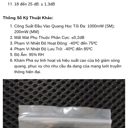
18 đến 25 dB: ± 1,3dB
Thông Số Kỹ Thuật Khác:
Công Suất Đầu Vào Quang Học Tối Đa: 1000mW (SM);
200mW (MM)
Mất Mát Phụ Thuộc Phân Cực: ≤0,2dB
Phạm Vi Nhiệt Độ Hoạt Động: -40ºC đến 75ºC
Phạm Vi Nhiệt Độ Lưu Trữ: -40ºC đến 85ºC
Độ Ẩm: 95% RH
Khám Phá sự linh hoạt và hiệu suất cao của bộ giảm sóng
quang, phục vụ cho nhu cầu đa dạng của mạng lưới truyền
thông hiện đại.