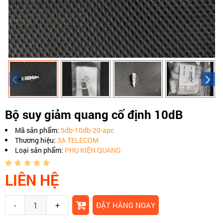
Bộ suy giảm quang cố định 10dB
Mã sản phẩm:
5db-10db-20-apc
Thương hiệu:
3A TELECOM
Loại sản phẩm:
PHỤ KIỆN QUANG
LIÊN HỆ
-
+
ĐẶT HÀNG NGAY