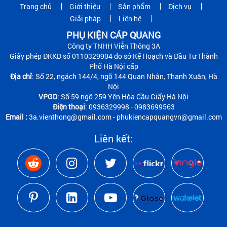
Trang chủ
Giới thiệu
Sản phẩm
Dịch vụ
Giải pháp
Liên hệ
PHỤ KIỆN CÁP QUANG
Công ty TNHH Viễn Thông 3A
Giấy phép ĐKKD số 0110329904 do sở Kế Hoạch và Đầu Tư Thành
Phố Hà Nội cấp
Địa chỉ
: Số 22, ngách 144/4, ngõ 144 Quan Nhân, Thanh Xuân, Hà
Nội
VPGD
: Số 59 ngõ 259 Yên Hòa Cầu Giấy Hà Nội
Điện thoại
: 0936329998 - 0983699563
Email :
3a.vienthong@gmail.com - phukiencapquangvn@gmail.com
Liên kết: