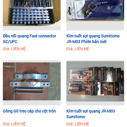
Đầu nối quang Fast connector
Kìm tuốt sợi quang Sumitomo
SC/UPC
JR-M03 Phiên bản mới
Giá: LIÊN HỆ
Giá: LIÊN HỆ
Gông G0 treo cáp cho cột tròn
Kìm tuốt sợi quang JR-M03
Sumitomo
Giá: LIÊN HỆ
Giá: LIÊN HỆ