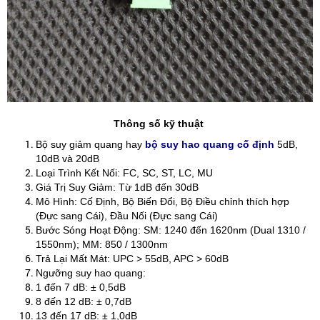
Thông số kỹ thuật
Bộ suy giảm quang hay
bộ suy hao quang cố định
5dB,
10dB và 20dB
Loại Trình Kết Nối: FC, SC, ST, LC, MU
Giá Trị Suy Giảm: Từ 1dB đến 30dB
Mô Hình: Cố Định, Bộ Biến Đổi, Bộ Điều chỉnh thích hợp
(Đực sang Cái), Đầu Nối (Đực sang Cái)
Bước Sóng Hoạt Động: SM: 1240 đến 1620nm (Dual 1310 /
1550nm); MM: 850 / 1300nm
Trả Lại Mất Mát: UPC > 55dB, APC > 60dB
Ngưỡng suy hao quang:
1 đến 7 dB: ± 0,5dB
8 đến 12 dB: ± 0,7dB
13 đến 17 dB: ± 1,0dB