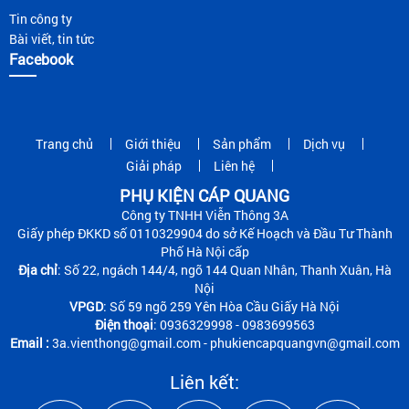
Tin công ty
Bài viết, tin tức
Facebook
Trang chủ
Giới thiệu
Sản phẩm
Dịch vụ
Giải pháp
Liên hệ
PHỤ KIỆN CÁP QUANG
Công ty TNHH Viễn Thông 3A
Giấy phép ĐKKD số 0110329904 do sở Kế Hoạch và Đầu Tư Thành
Phố Hà Nội cấp
Địa chỉ
: Số 22, ngách 144/4, ngõ 144 Quan Nhân, Thanh Xuân, Hà
Nội
VPGD
: Số 59 ngõ 259 Yên Hòa Cầu Giấy Hà Nội
Điện thoại
: 0936329998 - 0983699563
Email :
3a.vienthong@gmail.com - phukiencapquangvn@gmail.com
Liên kết: