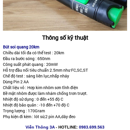
Thông số kỹ thuật
Bút soi quang 20km
Chiều dài tối đa có thể test : 20km
Đầu ra bước sóng : 650nm
Công suất phát quang : 20mW
Hỗ trợ đầu nối tiêu chuẩn 2.5mm như FC,SC,ST
Chế độ test : sáng liên lục,nhấp nháy
Dùng Pin 2 AA
Chất liệu vỏ : Hơp kim nhôm sơn tĩnh điện
Bề mặt nhôm được làm nhám chống trơn trượt.
Nhiệt độ sử dụng : 0 đến +55 độ C
Nhiệt độ bảo quản : -10 đến +70 độ C
Trọng lượng : 170Gram
Phụ kiện đi kèm : lót sứ,2 pin AA,dây đeo
Viễn Thông 3A
- HOTLINE:
0983.699.563