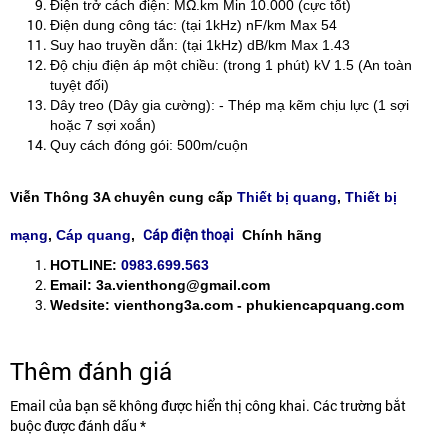
Điện trở cách điện: MΩ.km Min 10.000 (cực tốt)
Điện dung công tác: (tại 1kHz) nF/km Max 54
Suy hao truyền dẫn: (tại 1kHz) dB/km Max 1.43
Độ chịu điện áp một chiều: (trong 1 phút) kV 1.5 (An toàn
tuyệt đối)
Dây treo (Dây gia cường): - Thép mạ kẽm chịu lực (1 sợi
hoặc 7 sợi xoắn)
Quy cách đóng gói: 500m/cuộn
Viễn Thông 3A chuyên cung cấp
Thiết bị quang
,
Thiết bị
Cáp điện thoại
mạng
,
Cáp quang
,
Chính hãng
HOTLINE:
0983.699.563
Email: 3a.vienthong@gmail.com
Wedsite: vienthong3a.com - phukiencapquang.com
Thêm đánh giá
Email của bạn sẽ không được hiển thị công khai. Các trường bắt
buộc được đánh dấu *