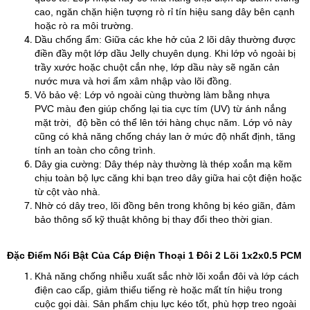
cao, ngăn chặn hiện tượng rò rỉ tín hiệu sang dây bên cạnh
hoặc rò ra môi trường.
Dầu chống ẩm: Giữa các khe hở của 2 lõi dây thường được
điền đầy một lớp dầu Jelly chuyên dụng. Khi lớp vỏ ngoài bị
trầy xước hoặc chuột cắn nhẹ, lớp dầu này sẽ ngăn cản
nước mưa và hơi ẩm xâm nhập vào lõi đồng.
Vỏ bảo vệ: Lớp vỏ ngoài cùng thường làm bằng nhựa
PVC màu đen giúp chống lại tia cực tím (UV) từ ánh nắng
mặt trời, độ bền có thể lên tới hàng chục năm. Lớp vỏ này
cũng có khả năng chống cháy lan ở mức độ nhất định, tăng
tính an toàn cho công trình.
Dây gia cường: Dây thép này thường là thép xoắn mạ kẽm
chịu toàn bộ lực căng khi bạn treo dây giữa hai cột điện hoặc
từ cột vào nhà.
Nhờ có dây treo, lõi đồng bên trong không bị kéo giãn, đảm
bảo thông số kỹ thuật không bị thay đổi theo thời gian.
Đặc Điểm Nổi Bật Của Cáp Điện Thoại 1 Đôi 2 Lõi 1x2x0.5 PCM
Khả năng chống nhiễu xuất sắc nhờ lõi xoắn đôi và lớp cách
điện cao cấp, giảm thiểu tiếng rè hoặc mất tín hiệu trong
cuộc gọi dài. Sản phẩm chịu lực kéo tốt, phù hợp treo ngoài