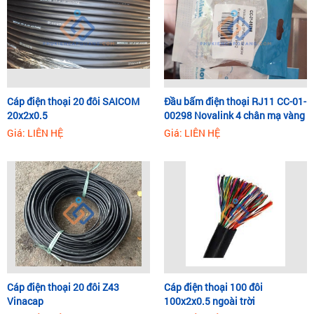
Cáp điện thoại 20 đôi SAICOM
Đầu bấm điện thoại RJ11 CC-01-
20x2x0.5
00298 Novalink 4 chân mạ vàng
50U
Giá: LIÊN HỆ
Giá: LIÊN HỆ
Cáp điện thoại 20 đôi Z43
Cáp điện thoại 100 đôi
Vinacap
100x2x0.5 ngoài trời