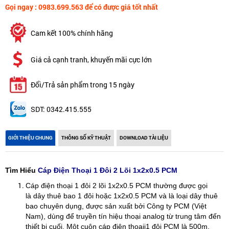
Gọi ngay : 0983.699.563 để có được giá tốt nhất
Cam kết 100% chính hãng
Giá cả cạnh tranh, khuyến mãi cực lớn
Đổi/Trả sản phẩm trong 15 ngày
SDT: 0342.415.555
GIỚI THIỆU CHUNG
THÔNG SỐ KỸ THUẬT
DOWNLOAD TÀI LIỆU
Tìm Hiểu
Cáp Điện Thoại 1 Đôi 2 Lõi 1x2x0.5 PCM
Cáp điện thoại 1 đôi 2 lõi 1x2x0.5 PCM thường được gọi
là dây thuê bao 1 đôi hoặc 1x2x0.5 PCM và là loại dây thuê
bao chuyên dụng, được sản xuất bởi Công ty PCM (Việt
Nam), dùng để truyền tín hiệu thoại analog từ trung tâm đến
thiết bị cuối. Một cuộn cáp điện thoaij1 đôi PCM là 500m.