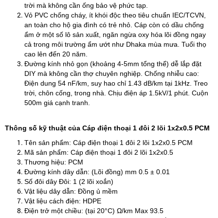
trời mà không cần ống bảo vệ phức tạp.
Vỏ PVC chống cháy, ít khói độc theo tiêu chuẩn IEC/TCVN,
an toàn cho hộ gia đình có trẻ nhỏ. Cáp còn có dầu chống
ẩm ở một số lô sản xuất, ngăn ngừa oxy hóa lõi đồng ngay
cả trong môi trường ẩm ướt như Dhaka mùa mưa. Tuổi thọ
cao lên đến 20 năm.
Đường kính nhỏ gọn (khoảng 4-5mm tổng thể) dễ lắp đặt
DIY mà không cần thợ chuyên nghiệp. Chống nhiễu cao:
Điện dung 54 nF/km, suy hao chỉ 1.43 dB/km tại 1kHz. Treo
trời, chôn cống, trong nhà. Chịu điện áp 1.5kV/1 phút. Cuộn
500m giá cạnh tranh.
Thông số kỹ thuật của Cáp điện thoại 1 đôi 2 lõi 1x2x0.5 PCM
Tên sản phẩm: Cáp điện thoại 1 đôi 2 lõi 1x2x0.5 PCM
Mã sản phẩm: Cáp điện thoại 1 đôi 2 lõi 1x2x0.5
Thương hiệu: PCM
Đường kính dây dẫn: (Lõi đồng) mm 0.5 ± 0.01
Số đôi dây Đôi: 1 (2 lõi xoắn)
Vật liệu dây dẫn: Đồng ủ mềm
Vật liệu cách điện: HDPE
Điện trở một chiều: (tại 20°C) Ω/km Max 93.5