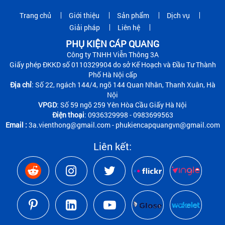
Trang chủ
Giới thiệu
Sản phẩm
Dịch vụ
Giải pháp
Liên hệ
PHỤ KIỆN CÁP QUANG
Công ty TNHH Viễn Thông 3A
Giấy phép ĐKKD số 0110329904 do sở Kế Hoạch và Đầu Tư Thành
Phố Hà Nội cấp
Địa chỉ
: Số 22, ngách 144/4, ngõ 144 Quan Nhân, Thanh Xuân, Hà
Nội
VPGD
: Số 59 ngõ 259 Yên Hòa Cầu Giấy Hà Nội
Điện thoại
: 0936329998 - 0983699563
Email :
3a.vienthong@gmail.com - phukiencapquangvn@gmail.com
Liên kết: