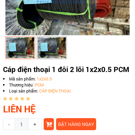
Cáp điện thoại 1 đôi 2 lõi 1x2x0.5 PCM
Mã sản phẩm:
1x2x0.5
Thương hiệu:
PCM
Loại sản phẩm:
CÁP ĐIỆN THOẠI
LIÊN HỆ
-
+
ĐẶT HÀNG NGAY