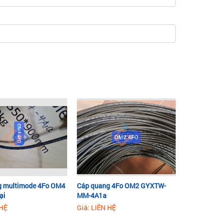
g multimode 4Fo OM4
Cáp quang 4Fo OM2 GYXTW-
ại
MM-4A1a
 HỆ
Giá: LIÊN HỆ