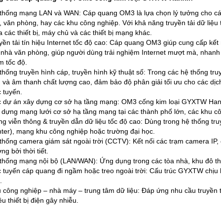
thống mạng LAN và WAN: Cáp quang OM3 là lựa chọn lý tưởng cho các
u, văn phòng, hay các khu công nghiệp. Với khả năng truyền tải dữ liệu 
a các thiết bị, máy chủ và các thiết bị mạng khác.
yền tải tín hiệu Internet tốc độ cao: Cáp quang OM3 giúp cung cấp kết n
 nhà văn phòng, giúp người dùng trải nghiệm Internet mượt mà, nhan
m tốc độ.
thống truyền hình cáp, truyền hình kỹ thuật số: Trong các hệ thống tru
 và âm thanh chất lượng cao, đảm bảo độ phân giải tối ưu cho các dịch
c tuyến.
 dự án xây dựng cơ sở hạ tầng mạng: OM3 cống kim loại GYXTW Hanxi
 dựng mạng lưới cơ sở hạ tầng mạng tại các thành phố lớn, các khu côn
g viễn thông & truyền dẫn dữ liệu tốc độ cao: Dùng trong hệ thống tr
ter), mạng khu công nghiệp hoặc trường đại học.
thống camera giám sát ngoài trời (CCTV): Kết nối các trạm camera IP,
ng bởi thời tiết.
thống mạng nội bộ (LAN/WAN): Ứng dụng trong các tòa nhà, khu đô thị
 tuyến cáp quang đi ngầm hoặc treo ngoài trời: Cấu trúc GYXTW chịu lự
.
 công nghiệp – nhà máy – trung tâm dữ liệu: Đáp ứng nhu cầu truyền tả
ều thiết bị điện gây nhiễu.