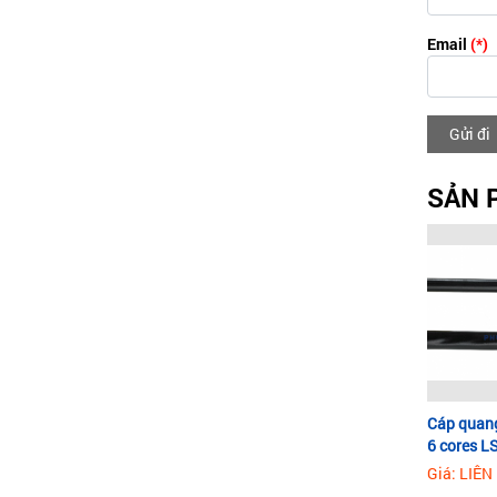
Email
(*)
Gửi đi
SẢN 
Cáp quan
6 cores L
Giá: LIÊN