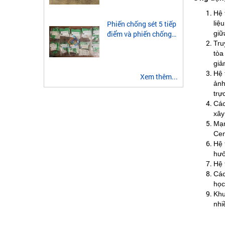
module quang 2 sợi
multimode
Hệ 
liệ
Phiến chống sét 5 tiếp
giữ
điểm và phiến chống
Tru
sét 3 tiếp điểm là gì?
tòa
giả
Hệ 
Xem thêm...
ảnh
trự
Các
xây
Mạn
Cen
Hệ 
hưở
Hệ 
Các
học
Khu
nhi