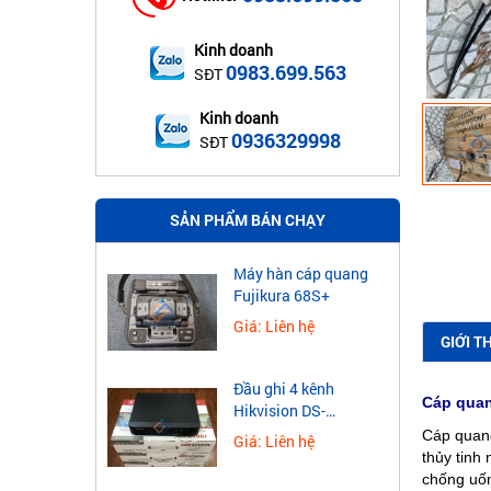
Kinh doanh
0983.699.563
SĐT
Kinh doanh
0936329998
SĐT
SẢN PHẨM BÁN CHẠY
Máy hàn cáp quang
Fujikura 68S+
Giá: Liên hệ
GIỚI T
Đầu ghi 4 kênh
Cáp quan
Hikvision DS-
7604NXI-K1
Cáp quang
Giá: Liên hệ
thủy tinh
chống uốn