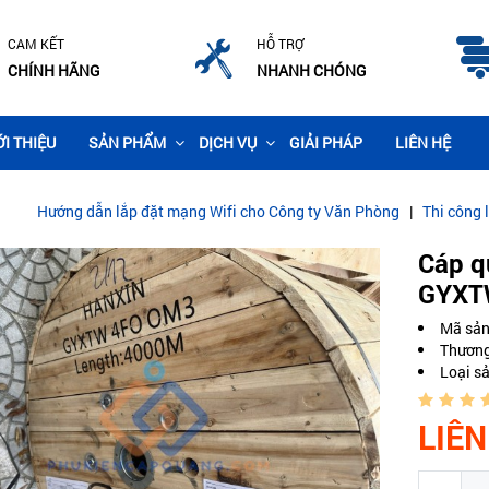
CAM KẾT
HỖ TRỢ
CHÍNH HÃNG
NHANH CHÓNG
ỚI THIỆU
SẢN PHẨM
DỊCH VỤ
GIẢI PHÁP
LIÊN HỆ
dẫn lắp đặt mạng Wifi cho Công ty Văn Phòng
|
Thi công lắp đặt came
Cáp q
GYXT
Mã sả
Thương
Loại s
LIÊN