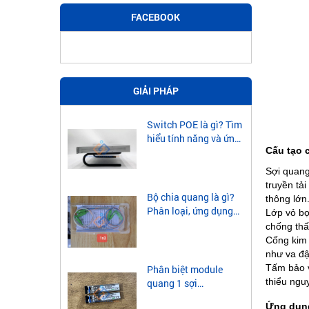
FACEBOOK
GIẢI PHÁP
Switch POE là gì? Tìm
hiểu tính năng và ứng
Cấu tạo 
dụng của Switch POE
Sợi quang
truyền tả
Bộ chia quang là gì?
thông lớn
Phân loại, ứng dụng
Lớp vỏ bọ
của bộ chia quang
chống thấ
Cống kim 
như va đậ
Tấm bảo v
Phân biệt module
thiểu ngu
quang 1 sợi
singlemode và
Ứng dụng