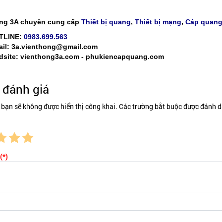
ng 3A chuyên cung cấp
Thiết bị quang
,
Thiết bị mạng
,
Cáp quan
TLINE:
0983.699.563
il: 3a.vienthong@gmail.com
site: vienthong3a.com - phukiencapquang.com
đánh giá
 bạn sẽ không được hiển thị công khai. Các trường bắt buộc được đánh d
(*)