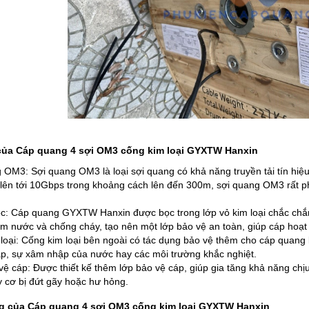
của Cáp quang 4 sợi OM3 cống kim loại GYXTW Hanxin
 OM3: Sợi quang OM3 là loại sợi quang có khả năng truyền tải tín hiệu
i lên tới 10Gbps trong khoảng cách lên đến 300m, sợi quang OM3 rất 
.
c: Cáp quang GYXTW Hanxin được bọc trong lớp vỏ kim loại chắc chắn,
m nước và chống cháy, tạo nên một lớp bảo vệ an toàn, giúp cáp hoạt 
loại: Cống kim loại bên ngoài có tác dụng bảo vệ thêm cho cáp quang k
p, sự xâm nhập của nước hay các môi trường khắc nghiệt.
ệ cáp: Được thiết kế thêm lớp bảo vệ cáp, giúp gia tăng khả năng chịu
y cơ bị đứt gãy hoặc hư hỏng.
 của Cáp quang 4 sợi OM3 cống kim loại GYXTW Hanxin