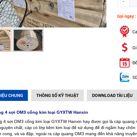
-
Gọi ngay :
Ca
Gi
Đổ
SD
HIỆU CHUNG
THÔNG SỐ KỸ THUẬT
DOWNLOAD TÀI LIỆU
g 4 sợi OM3 cống kim loại GYXTW Hanxin
 4 sợi OM3 cống kim loại GYXTW Hanxin hay được gọi là cáp quang 4
 nguyên chất, cáp có lớp kẽm kim loại để sử dụng để đi ngầm hay chôn 
 cong, và va đập, ngoài ra cáp quang OM3 mang đến khả năng truyền tả