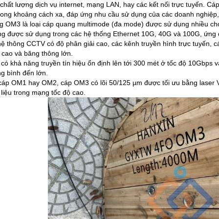
chất lượng dịch vụ internet, mạng LAN, hay các kết nối trực tuyến. Cáp
ong khoảng cách xa, đáp ứng nhu cầu sử dụng của các doanh nghiệp, 
 OM3 là loại cáp quang multimode (đa mode) được sử dụng nhiều cho 
g được sử dụng trong các hệ thống Ethernet 10G, 40G và 100G, ứng d
hệ thông CCTV có độ phân giải cao, các kênh truyền hình trực tuyến, cá
ộ cao và băng thông lớn.
ó khả năng truyền tín hiệu ổn định lên tới 300 mét ở tốc độ 10Gbps 
g bình đến lớn.
cáp OM1 hay OM2, cáp OM3 có lõi 50/125 µm được tối ưu bằng laser VC
 liệu trong mạng tốc độ cao.