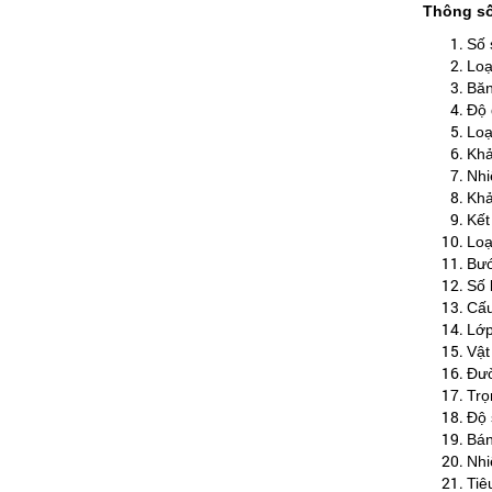
Thông số
Số 
Loạ
Băn
Độ 
Loạ
Khả
Nhi
Khả
Kết
Loạ
Bướ
Số 
Cấu
Lớp
Vật
Đườ
Trọ
Độ 
Bán
Nhi
Tiê