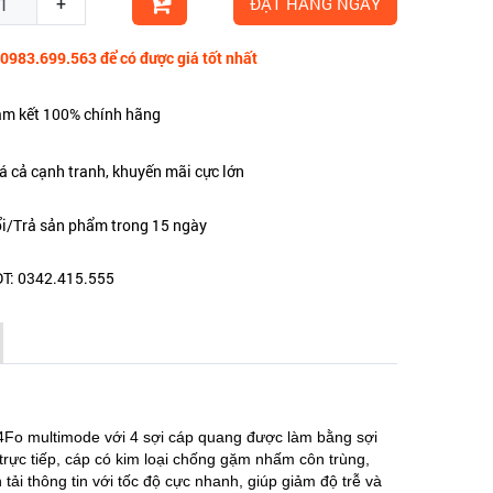
+
ĐẶT HÀNG NGAY
 0983.699.563 để có được giá tốt nhất
m kết 100% chính hãng
á cả cạnh tranh, khuyến mãi cực lớn
i/Trả sản phẩm trong 15 ngày
T: 0342.415.555
Fo multimode với 4 sợi cáp quang được làm bằng sợi
trực tiếp, cáp có kim loại chống gặm nhấm côn trùng,
i thông tin với tốc độ cực nhanh, giúp giảm độ trễ và