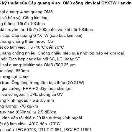
 kỹ thuật của Cáp quang 4 sợi OM3 cống kim loại GYXTW Hanxin
sợi quang: 4 sợi quang OM3
i vỏ bảo vệ: Cống kim loại
g thông: Tối đa 10Gbps
dài truyền tải: Tối đa 300m đối với kết nối 10Gbps
i cáp: Cáp quang GYXTW (cáp bọc kim loại)
 năng chống thấm nước: Có
ệt độ làm việc: Từ -40°C đến 70°C
 năng chống nhiễu: Chống nhiễu hiệu quả nhờ lớp bảo vệ kim loại
 nối: Tích hợp các đầu nối SC, LC, hoặc ST
i sợi quang: Multimode OM3 (50/125 µm
c sóng: 850nm
lượng sợi: 4 sợi
 trúc: Ống lỏng trung tâm bọc thép (GYXTW)
 gia cường: FRP + 2 dây thép chịu lực
 liệu vỏ ngoài: HDPE chống tia UV
ng kính ngoài: 7.5 ± 0.5 mm
ng lượng: ~70 kg/km
suy hao (850nm): ≤ 2.5 dB/km
 kính uốn tối thiểu: 20 lần đường kính ngoài
ệt độ làm việc: -40°C đến +70°C
u chuẩn: IEC 60793, ITU-T G.651, ISO/IEC 11801