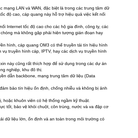
 mạng LAN và WAN, đặc biệt là trong các trung tâm dữ
tốc độ cao, cáp quang này hỗ trợ hiệu quả việc kết nối
ối Internet tốc độ cao cho các hộ gia đình, công ty, các
h chóng mà không gặp phải hiện tượng gián đoạn hay
yền hình, cáp quang OM3 có thể truyền tải tín hiệu hình
 vụ truyền hình cáp, IPTV, hay các dịch vụ truyền hình
n này cũng rất thích hợp để sử dụng trong các dự án
g nghiệp, khu đô thị.
uyền dẫn backbone, mạng trung tâm dữ liệu (Data
 đảm bảo tín hiệu ổn định, chống nhiễu và không bị ảnh
, hoặc khuôn viên có hệ thống ngầm kỹ thuật.
c tốt, bảo vệ khỏi chuột, côn trùng, nước và va đập cơ
i dữ liệu lớn, ổn định và an toàn trong môi trường có