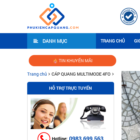
DANH MỤC
TRANG CHỦ
GI
TIN KHUYẾN MÃI
Hướng 
Trang chủ
CÁP QUANG MULTIMODE 4FO
HỖ TRỢ TRỰC TUYẾN
0983.699.563
Hotline: