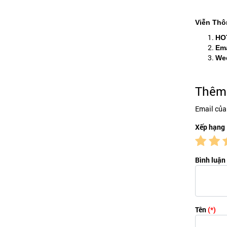
Viễn Thô
HO
Ema
Wed
Thêm 
Email của
Xếp hạng
Bình luận
Tên
(*)