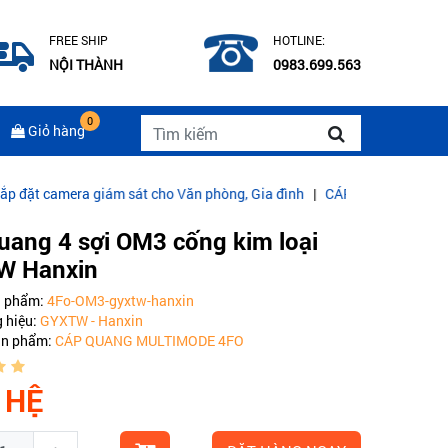
FREE SHIP
HOTLINE:
NỘI THÀNH
0983.699.563
0
Giỏ hàng
ra giám sát cho Văn phòng, Gia đình
|
CÁP QUANG COMMSCOPE MUL
uang 4 sợi OM3 cống kim loại
W Hanxin
n phẩm:
4Fo-OM3-gyxtw-hanxin
 hiệu:
GYXTW - Hanxin
ản phẩm:
CÁP QUANG MULTIMODE 4FO
 HỆ