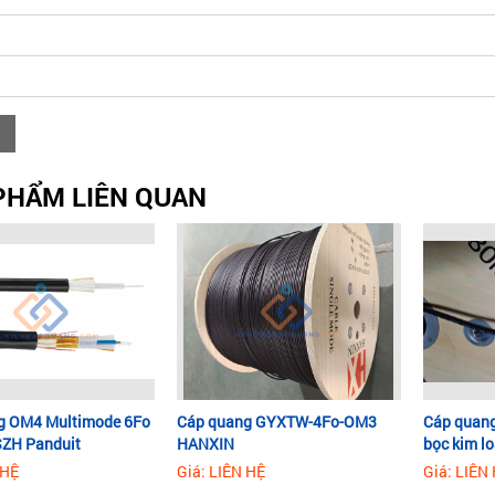
PHẨM LIÊN QUAN
g OM4 Multimode 6Fo
Cáp quang GYXTW-4Fo-OM3
Cáp quan
SZH Panduit
HANXIN
bọc kim lo
 HỆ
Giá: LIÊN HỆ
Giá: LIÊN