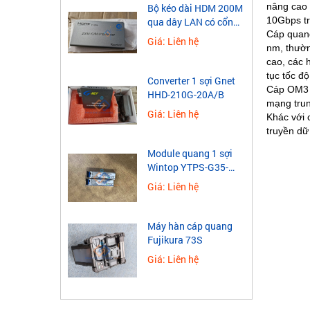
nâng cao 
​Bộ kéo dài HDM 200M
10Gbps tr
qua dây LAN có cổng
Cáp quang
USB
Giá: Liên hệ
nm, thườn
cao, các 
tục tốc đ
Converter 1 sợi Gnet
Cáp OM3 c
HHD-210G-20A/B
mạng trun
Giá: Liên hệ
Khác với 
truyền dữ
Module quang 1 sợi
Wintop YTPS-G35-
40LD 1.25G
Giá: Liên hệ
Máy hàn cáp quang
Fujikura 73S
Giá: Liên hệ