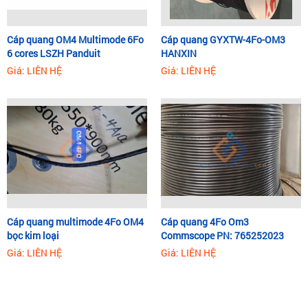
Cáp quang OM4 Multimode 6Fo
Cáp quang GYXTW-4Fo-OM3
6 cores LSZH Panduit
HANXIN
Giá: LIÊN HỆ
Giá: LIÊN HỆ
Cáp quang multimode 4Fo OM4
Cáp quang 4Fo Om3
bọc kim loại
Commscope PN: 765252023
Giá: LIÊN HỆ
Giá: LIÊN HỆ