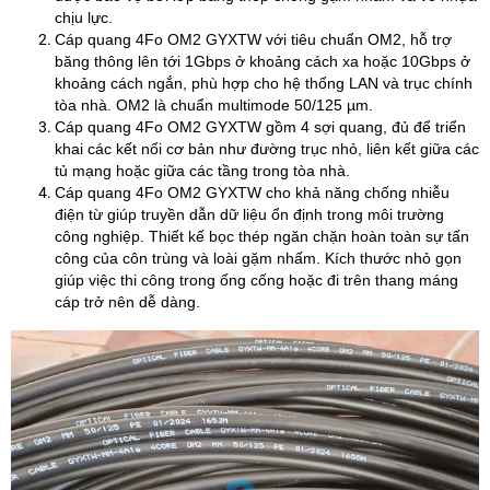
chịu lực.
Cáp quang 4Fo OM2 GYXTW với tiêu chuẩn OM2, hỗ trợ
băng thông lên tới 1Gbps ở khoảng cách xa hoặc 10Gbps ở
khoảng cách ngắn, phù hợp cho hệ thống LAN và trục chính
tòa nhà.​​ OM2 là chuẩn multimode 50/125 µm.
Cáp quang 4Fo OM2 GYXTW gồm 4 sợi quang, đủ để triển
khai các kết nối cơ bản như đường trục nhỏ, liên kết giữa các
tủ mạng hoặc giữa các tầng trong tòa nhà.
Cáp quang 4Fo OM2 GYXTW cho khả năng chống nhiễu
điện từ giúp truyền dẫn dữ liệu ổn định trong môi trường
công nghiệp.​ Thiết kế bọc thép ngăn chặn hoàn toàn sự tấn
công của côn trùng và loài gặm nhấm.​ Kích thước nhỏ gọn
giúp việc thi công trong ống cống hoặc đi trên thang máng
cáp trở nên dễ dàng.​