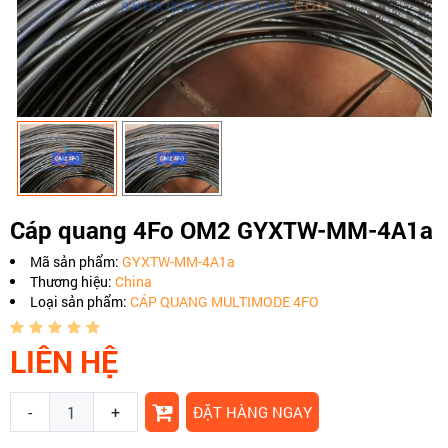
Cáp quang 4Fo OM2 GYXTW-MM-4A1a
Mã sản phẩm:
GYXTW-MM-4A1a
Thương hiệu:
China
Loại sản phẩm:
CÁP QUANG MULTIMODE 4FO
LIÊN HỆ
-
+
ĐẶT HÀNG NGAY