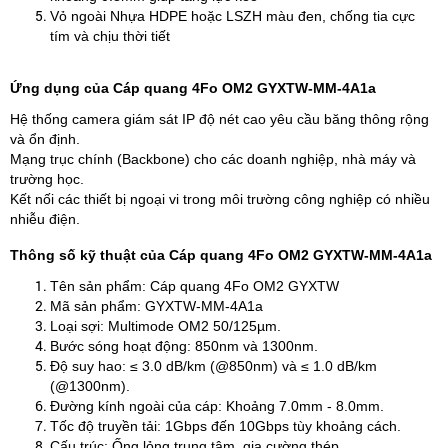
Vỏ ngoài Nhựa HDPE hoặc LSZH màu đen, chống tia cực
tím và chịu thời tiết ​
Ứng dụng của Cáp quang 4Fo OM2 GYXTW-MM-4A1a
Hệ thống camera giám sát IP độ nét cao yêu cầu băng thông rộng
và ổn định.​
Mạng trục chính (Backbone) cho các doanh nghiệp, nhà máy và
trường học.​
Kết nối các thiết bị ngoại vi trong môi trường công nghiệp có nhiều
nhiễu điện.​
Thông số kỹ thuật của Cáp quang 4Fo OM2 GYXTW-MM-4A1a
Tên sản phẩm: Cáp quang 4Fo OM2 GYXTW
Mã sản phẩm: GYXTW-MM-4A1a
Loại sợi: Multimode OM2 50/125µm.​
Bước sóng hoạt động: 850nm và 1300nm.​
Độ suy hao: ≤ 3.0 dB/km (@850nm) và ≤ 1.0 dB/km
(@1300nm).​
Đường kính ngoài của cáp: Khoảng 7.0mm - 8.0mm.​
Tốc độ truyền tải: 1Gbps đến 10Gbps tùy khoảng cách.​
Cấu trúc: Ống lỏng trung tâm, gia cường thép