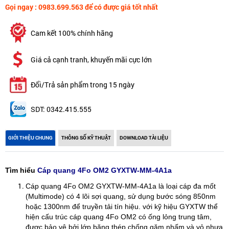
Gọi ngay : 0983.699.563 để có được giá tốt nhất
Cam kết 100% chính hãng
Giá cả cạnh tranh, khuyến mãi cực lớn
Đổi/Trả sản phẩm trong 15 ngày
SDT: 0342.415.555
GIỚI THIỆU CHUNG
THÔNG SỐ KỸ THUẬT
DOWNLOAD TÀI LIỆU
Tìm hiểu
Cáp quang 4Fo OM2 GYXTW-MM-4A1a
Cáp quang 4Fo OM2 GYXTW-MM-4A1a là loại cáp đa mốt
(Multimode) có 4 lõi sợi quang, sử dụng bước sóng 850nm
hoặc 1300nm để truyền tải tín hiệu. với kỹ hiệu GYXTW thể
hiện cấu trúc cáp quang 4Fo OM2 có ống lỏng trung tâm,
được bảo vệ bởi lớp băng thép chống gặm nhấm và vỏ nhựa