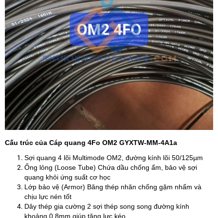
Cấu trúc của Cáp quang 4Fo OM2 GYXTW-MM-4A1a
Sợi quang 4 lõi Multimode OM2, đường kính lõi 50/125µm ​
Ống lỏng (Loose Tube) Chứa dầu chống ẩm, bảo vệ sợi
quang khỏi ứng suất cơ học ​
Lớp bảo vệ (Armor) Băng thép nhăn chống gặm nhấm và
chịu lực nén tốt ​
Dây thép gia cường 2 sợi thép song song đường kính
khoảng 0.8mm giúp tăng lực kéo ​