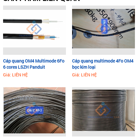
Cáp quang OM4 Multimode 6Fo
Cáp quang multimode 4Fo OM4
6 cores LSZH Panduit
bọc kim loại
Giá: LIÊN HỆ
Giá: LIÊN HỆ