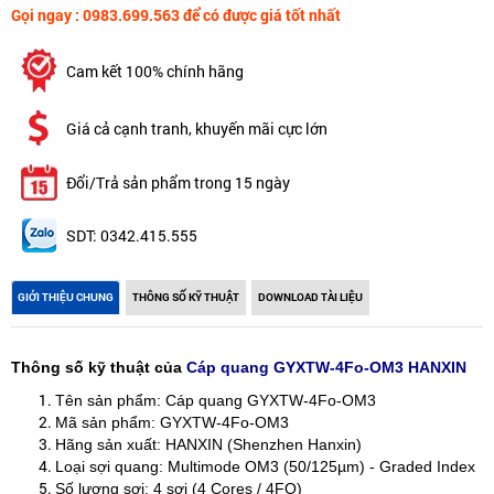
Gọi ngay : 0983.699.563 để có được giá tốt nhất
Cam kết 100% chính hãng
Giá cả cạnh tranh, khuyến mãi cực lớn
Đổi/Trả sản phẩm trong 15 ngày
SDT: 0342.415.555
GIỚI THIỆU CHUNG
THÔNG SỐ KỸ THUẬT
DOWNLOAD TÀI LIỆU
Thông số kỹ thuật của
Cáp quang GYXTW-4Fo-OM3 HANXIN
Tên sản phẩm: Cáp quang GYXTW-4Fo-OM3
Mã sản phẩm: GYXTW-4Fo-OM3
Hãng sản xuất: HANXIN (Shenzhen Hanxin)
Loại sợi quang: Multimode OM3 (50/125µm) - Graded Index
Số lượng sợi: 4 sợi (4 Cores / 4FO)