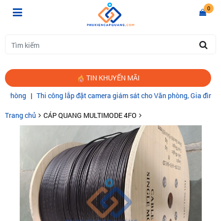
0
TIN KHUYẾN MÃI
ng
|
Thi công lắp đặt camera giám sát cho Văn phòng, Gia đình
|
CÁP 
Trang chủ
CÁP QUANG MULTIMODE 4FO