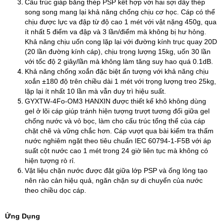
Cấu trúc giáp băng thép PSP kết hợp với hai sợi dây thép
song song mang lại khả năng chống chịu cơ học. Cáp có thể
chịu được lực va đập từ độ cao 1 mét với vật nặng 450g, qua
ít nhất 5 điểm va đập và 3 lần/điểm mà không bị hư hỏng.
Khả năng chịu uốn cong lặp lại với đường kính trục quay 20D
(20 lần đường kính cáp), chịu trọng lượng 15kg, uốn 30 lần
với tốc độ 2 giây/lần mà không làm tăng suy hao quá 0.1dB.
Khả năng chống xoắn đặc biệt ấn tượng với khả năng chịu
xoắn ±180 độ trên chiều dài 1 mét với trọng lượng treo 25kg,
lặp lại ít nhất 10 lần mà vẫn duy trì hiệu suất.
GYXTW-4Fo-OM3 HANXIN được thiết kế khô không dùng
gel ở lõi cáp giúp tránh hiện tượng trượt tương đối giữa gel
chống nước và vỏ bọc, làm cho cấu trúc tổng thể của cáp
chặt chẽ và vững chắc hơn. Cáp vượt qua bài kiểm tra thấm
nước nghiêm ngặt theo tiêu chuẩn IEC 60794-1-F5B với áp
suất cột nước cao 1 mét trong 24 giờ liên tục mà không có
hiện tượng rò rỉ.
Vật liệu chặn nước được đặt giữa lớp PSP và ống lỏng tạo
nên rào cản hiệu quả, ngăn chặn sự di chuyển của nước
theo chiều dọc cáp.
Ứng Dụng