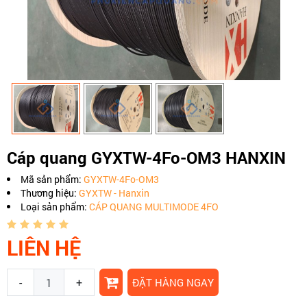
Cáp quang GYXTW-4Fo-OM3 HANXIN
Mã sản phẩm:
GYXTW-4Fo-OM3
Thương hiệu:
GYXTW - Hanxin
Loại sản phẩm:
CÁP QUANG MULTIMODE 4FO
LIÊN HỆ
-
+
ĐẶT HÀNG NGAY