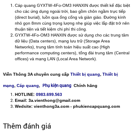
Cáp quang GYXTW-4Fo-OM3 HANXIN được thiết kế đặc biệt
cho các ứng dụng ngoài trời, bao gồm chôn ngầm trực tiếp
(direct burial), luồn qua ống cống và giàn giáo. Đường kính
nhỏ gọn 8mm cùng trọng lượng nhẹ giúp việc lắp đặt trở nên
thuận tiện và tiết kiệm chi phí thi công.
GYXTW-4Fo-OM3 HANXIN được sử dụng cho các trung tâm
dữ liệu (Data centers), mạng lưu trữ (Storage Area
Networks), trung tâm tính toán hiệu suất cao (High
performance computing centers), tổng đài trung tâm (Central
offices) và mạng LAN (Local Area Network).
Viễn Thông 3A chuyên cung cấp
Thiết bị quang
,
Thiết bị
Phụ kiện quang
mạng
,
Cáp quang
,
Chính hãng
HOTLINE:
0983.699.563
Email: 3a.vienthong@gmail.com
Wedsite: vienthong3a.com - phukiencapquang.com
Thêm đánh giá