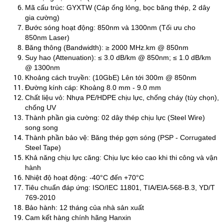
Mã cấu trúc: GYXTW (Cáp ống lỏng, bọc băng thép, 2 dây
gia cường)
Bước sóng hoạt động: 850nm và 1300nm (Tối ưu cho
850nm Laser)
Băng thông (Bandwidth): ≥ 2000 MHz.km @ 850nm
Suy hao (Attenuation): ≤ 3.0 dB/km @ 850nm; ≤ 1.0 dB/km
@ 1300nm
Khoảng cách truyền: (10GbE) Lên tới 300m @ 850nm
Đường kính cáp: Khoảng 8.0 mm - 9.0 mm
Chất liệu vỏ: Nhựa PE/HDPE chịu lực, chống cháy (tùy chọn),
chống UV
Thành phần gia cường: 02 dây thép chịu lực (Steel Wire)
song song
Thành phần bảo vệ: Băng thép gợn sóng (PSP - Corrugated
Steel Tape)
Khả năng chịu lực căng: Chịu lực kéo cao khi thi công và vận
hành
Nhiệt độ hoạt động: -40°C đến +70°C
Tiêu chuẩn đáp ứng: ISO/IEC 11801, TIA/EIA-568-B.3, YD/T
769-2010
Bảo hành: 12 tháng của nhà sản xuất
Cam kết hàng chính hãng Hanxin