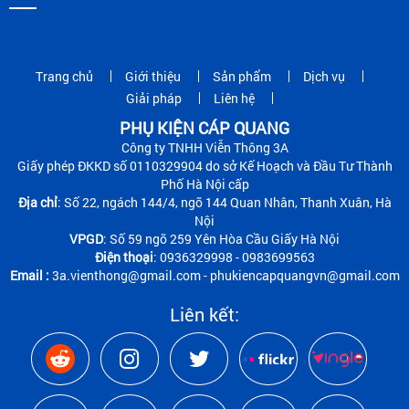
Trang chủ
Giới thiệu
Sản phẩm
Dịch vụ
Giải pháp
Liên hệ
PHỤ KIỆN CÁP QUANG
Công ty TNHH Viễn Thông 3A
Giấy phép ĐKKD số 0110329904 do sở Kế Hoạch và Đầu Tư Thành
Phố Hà Nội cấp
Địa chỉ
: Số 22, ngách 144/4, ngõ 144 Quan Nhân, Thanh Xuân, Hà
Nội
VPGD
: Số 59 ngõ 259 Yên Hòa Cầu Giấy Hà Nội
Điện thoại
: 0936329998 - 0983699563
Email :
3a.vienthong@gmail.com - phukiencapquangvn@gmail.com
Liên kết: