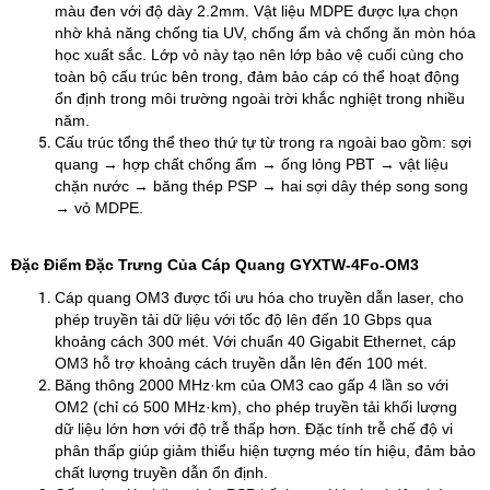
màu đen với độ dày 2.2mm. Vật liệu MDPE được lựa chọn
nhờ khả năng chống tia UV, chống ẩm và chống ăn mòn hóa
học xuất sắc. Lớp vỏ này tạo nên lớp bảo vệ cuối cùng cho
toàn bộ cấu trúc bên trong, đảm bảo cáp có thể hoạt động
ổn định trong môi trường ngoài trời khắc nghiệt trong nhiều
năm.
Cấu trúc tổng thể theo thứ tự từ trong ra ngoài bao gồm: sợi
quang → hợp chất chống ẩm → ống lỏng PBT → vật liệu
chặn nước → băng thép PSP → hai sợi dây thép song song
→ vỏ MDPE.
Đặc Điểm Đặc Trưng Của Cáp Quang GYXTW-4Fo-OM3
Cáp quang OM3 được tối ưu hóa cho truyền dẫn laser, cho
phép truyền tải dữ liệu với tốc độ lên đến 10 Gbps qua
khoảng cách 300 mét. Với chuẩn 40 Gigabit Ethernet, cáp
OM3 hỗ trợ khoảng cách truyền dẫn lên đến 100 mét.
Băng thông 2000 MHz·km của OM3 cao gấp 4 lần so với
OM2 (chỉ có 500 MHz·km), cho phép truyền tải khối lượng
dữ liệu lớn hơn với độ trễ thấp hơn. Đặc tính trễ chế độ vi
phân thấp giúp giảm thiểu hiện tượng méo tín hiệu, đảm bảo
chất lượng truyền dẫn ổn định.