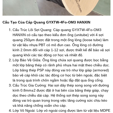
Cấu Tạo Của Cáp Quang GYXTW-4Fo-OM3 HANXIN
Cấu Trúc Lõi Sợi Quang: Cáp quang GYXTW-4Fo-OM3
HANXIN có cấu tạo theo kiểu đơn ống (unitube) với 4 sợi
quang 250μm được đặt trong một ống lỏng (loose tube) làm
từ vật liệu nhựa PBT có mô đun cao. Ống lỏng có đường
kính 2.0mm đối với cáp 1-12 sợi, được thiết kế để bảo vệ sợi
quang khỏi các tác động cơ học và nhiệt độ.
Lớp Bảo Vệ Giữa: Ống lỏng chứa sợi quang được bọc bằng
một lớp băng thép có rãnh phủ nhựa hai mặt theo chiều dọc.
Lớp băng thép PSP này đóng vai trò như lớp giáp (armored)
bảo vệ cáp khỏi các tác động cơ học từ bên ngoài, đặc biệt
là trong quá trình chôn ngầm hoặc lắp đặt qua ống cống.
Cấu Trúc Gia Cường: Hai sợi dây thép song song với đường
kính 0.8mm±2 được đặt ở hai bên của băng thép giáp, chạy
dọc theo chiều dài cáp. Hệ thống sợi thép song song này
đóng vai trò quan trọng trong việc tăng cường sức chịu kéo
và khả năng chống xoắn cho cáp.
Lớp Vỏ Ngoài: Lớp vỏ ngoài cùng được làm từ vật liệu MDPE