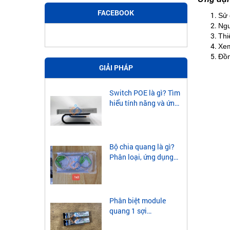
FACEBOOK
Sử 
Ngu
Thi
Xem
Đồn
GIẢI PHÁP
Switch POE là gì? Tìm
hiểu tính năng và ứng
dụng của Switch POE
Bộ chia quang là gì?
Phân loại, ứng dụng
của bộ chia quang
Phân biệt module
quang 1 sợi
singlemode và