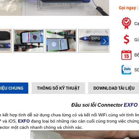
Gọi ngay :
Ca
Gi
Đổ
SD
HIỆU CHUNG
THÔNG SỐ KỸ THUẬT
DOWNLOAD TÀI LIỆU
Đầu soi lỗi Connector
EXFO 
kết hợp tính dễ sử dụng chưa từng có và kết nối WiFi cùng với tính lin
™ và iOS,
EXFO
đang loại bỏ những rào cản cuối cùng trong việc chứng 
ctor một cách nhanh chóng và chính xác.