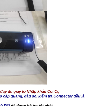
đầy đủ giấy tờ Nhập khẩu Co, Cq.
cáp quang, đầu soi kiểm tra Connector đều là
99.563
để được hỗ trợ tốt nhất.