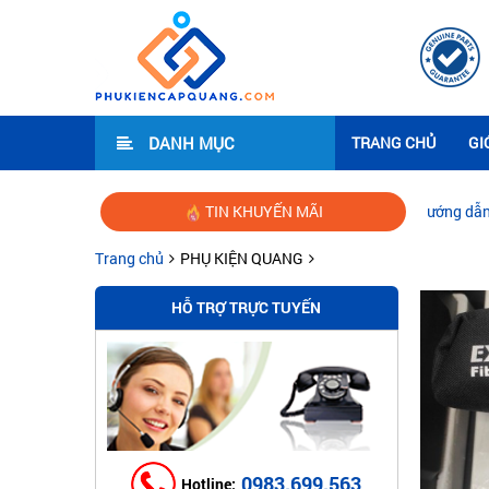
DANH MỤC
TRANG CHỦ
GI
TIN KHUYẾN MÃI
Hướng dẫn lắp đặt mạng Wi
Trang chủ
PHỤ KIỆN QUANG
HỖ TRỢ TRỰC TUYẾN
0983.699.563
Hotline: