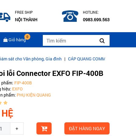
FREE SHIP
HOTLINE:
NỘI THÀNH
0983.699.563
0
Giỏ hàng
phòng, Gia đình
|
CÁP QUANG COMMSCOPE MULTIMODE OM3
|
Thi 
oi lỗi Connector EXFO FIP-400B
n phẩm:
FIP-400B
 hiệu:
EXFO
ản phẩm:
PHỤ KIỆN QUANG
 HỆ
+
ĐẶT HÀNG NGAY