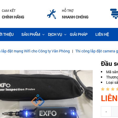
CAM KẾT
HỖ TRỢ
CHÍNH HÃNG
NHANH CHÓNG
ỚI THIỆU
SẢN PHẨM
DỊCH VỤ
GIẢI PHÁP
LIÊN HỆ
fi cho Công ty Văn Phòng
|
Thi công lắp đặt camera giám sát cho Văn 
Đầu s
Mã sả
Thương
Loại s
LIÊN
-