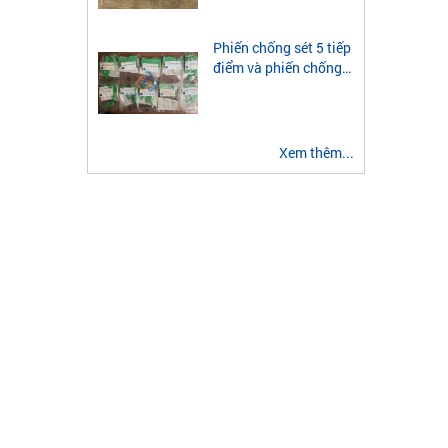
module quang 2 sợi
multimode
Phiến chống sét 5 tiếp
điểm và phiến chống
sét 3 tiếp điểm là gì?
Xem thêm...