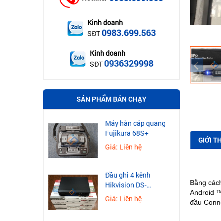
Kinh doanh
0983.699.563
SĐT
Kinh doanh
0936329998
SĐT
SẢN PHẨM BÁN CHẠY
Máy hàn cáp quang
Fujikura 68S+
GIỚI T
Giá: Liên hệ
Đầu ghi 4 kênh
Bằng cách 
Hikvision DS-
Android 
7604NXI-K1
Giá: Liên hệ
đầu Conne