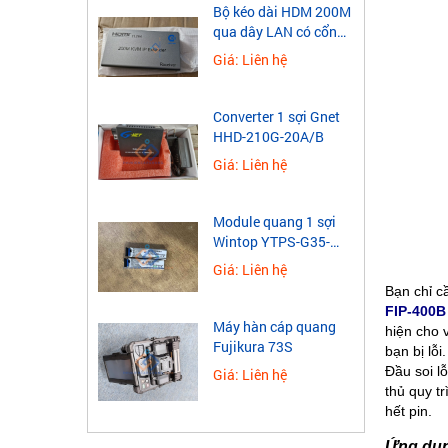
​Bộ kéo dài HDM 200M
qua dây LAN có cổng
USB
Giá: Liên hệ
Converter 1 sợi Gnet
HHD-210G-20A/B
Giá: Liên hệ
Module quang 1 sợi
Wintop YTPS-G35-
40LD 1.25G
Giá: Liên hệ
Bạn chỉ c
FIP-400B
Máy hàn cáp quang
hiện cho 
Fujikura 73S
bạn bị lỗi.
Đầu soi l
Giá: Liên hệ
thủ quy tr
hết pin.
Ứng dụn