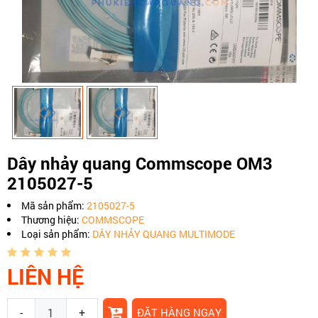
Dây nhảy quang Commscope OM3
2105027-5
Mã sản phẩm:
2105027-5
Thương hiệu:
COMMSCOPE
Loại sản phẩm:
DÂY NHẢY QUANG MULTIMODE
LIÊN HỆ
-
+
ĐẶT HÀNG NGAY