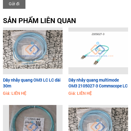
Gửi đi
SẢN PHẨM LIÊN QUAN
Dây nhảy quang OM3 LC LC dài
Dây nhảy quang multimode
30m
OM3 2105027-3 Commscope LC
LC dài 3m
Giá: LIÊN HỆ
Giá: LIÊN HỆ