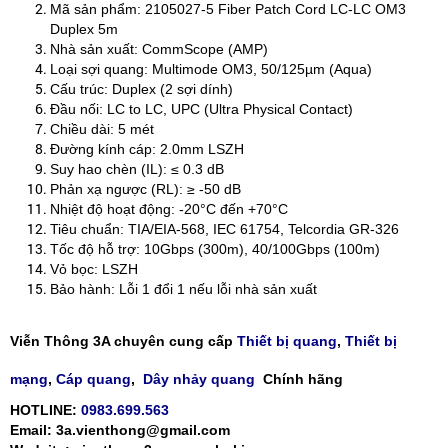
Mã sản phẩm: 2105027-5 Fiber Patch Cord LC-LC OM3
Duplex 5m
Nhà sản xuất: CommScope (AMP)
Loại sợi quang: Multimode OM3, 50/125µm (Aqua)
Cấu trúc: Duplex (2 sợi dính)
Đầu nối: LC to LC, UPC (Ultra Physical Contact)
Chiều dài: 5 mét
Đường kính cáp: 2.0mm LSZH
Suy hao chèn (IL): ≤ 0.3 dB
Phản xạ ngược (RL): ≥ -50 dB
Nhiệt độ hoạt động: -20°C đến +70°C
Tiêu chuẩn: TIA/EIA-568, IEC 61754, Telcordia GR-326
Tốc độ hỗ trợ: 10Gbps (300m), 40/100Gbps (100m)
Vỏ bọc: LSZH
Bảo hành: Lỗi 1 đổi 1 nếu lỗi nhà sản xuất
Viễn Thông 3A chuyên cung cấp
Thiết bị quang
,
Thiết bị
mạng
,
Cáp quang
,
Dây nhảy quang
Chính hãng
HOTLINE:
0983.699.563
Email: 3a.vienthong@gmail.com