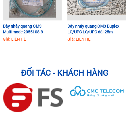
Dây nhảy quang OM3
Dây nhảy quang OM3 Duplex
Multimode 2055108-3
LC/UPC LC/UPC dài 25m
Commscope
Giá: LIÊN HỆ
Giá: LIÊN HỆ
ĐỐI TÁC - KHÁCH HÀNG