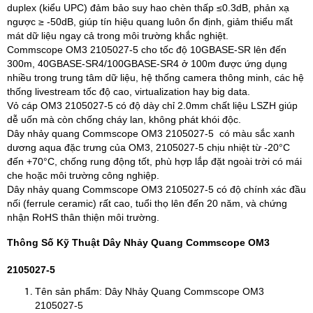
duplex (kiểu UPC) đảm bảo suy hao chèn thấp ≤0.3dB, phản xạ
ngược ≥ -50dB, giúp tín hiệu quang luôn ổn định, giảm thiểu mất
mát dữ liệu ngay cả trong môi trường khắc nghiệt.
Commscope OM3 2105027-5 cho tốc độ 10GBASE-SR lên đến
300m, 40GBASE-SR4/100GBASE-SR4 ở 100m được ứng dụng
nhiều trong trung tâm dữ liệu, hệ thống camera thông minh, các hệ
thống livestream tốc độ cao, virtualization hay big data.
Vỏ cáp OM3 2105027-5 có độ dày chỉ 2.0mm chất liệu LSZH giúp
dễ uốn mà còn chống cháy lan, không phát khói độc.
Dây nhảy quang Commscope OM3 2105027-5 có màu sắc xanh
dương aqua đặc trưng của OM3, 2105027-5 chịu nhiệt từ -20°C
đến +70°C, chống rung động tốt, phù hợp lắp đặt ngoài trời có mái
che hoặc môi trường công nghiệp.
Dây nhảy quang Commscope OM3 2105027-5 có độ chính xác đầu
nối (ferrule ceramic) rất cao, tuổi thọ lên đến 20 năm, và chứng
nhận RoHS thân thiện môi trường.
Thông Số Kỹ Thuật Dây Nhảy Quang Commscope OM3
2105027-5
Tên sản phẩm: Dây Nhảy Quang Commscope OM3
2105027-5