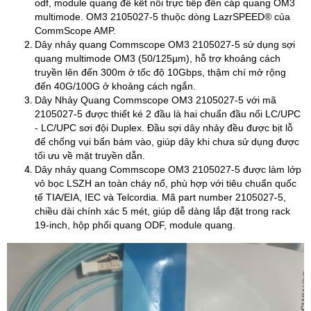
odf, module quang để kết nối trực tiếp đến cáp quang OM3
multimode. OM3 2105027-5 thuộc dòng LazrSPEED® của
CommScope AMP.
Dây nhảy quang Commscope OM3 2105027-5 sử dụng sợi
quang multimode OM3 (50/125µm), hỗ trợ khoảng cách
truyền lên đến 300m ở tốc độ 10Gbps, thậm chí mở rộng
đến 40G/100G ở khoảng cách ngắn.
Dây Nhảy Quang Commscope OM3 2105027-5 với mã
2105027-5 được thiết ké 2 đầu là hai chuẩn đầu nối LC/UPC
- LC/UPC sơi đội Duplex. Đầu sợi dây nhảy đều được bịt lỗ
để chống vụi bẩn bám vào, giúp dây khi chưa sử dụng được
tối ưu về mặt truyền dẫn.
Dây nhảy quang Commscope OM3 2105027-5 được làm lớp
vỏ bọc LSZH an toàn cháy nổ, phù hợp với tiêu chuẩn quốc
tế TIA/EIA, IEC và Telcordia. Mã part number 2105027-5,
chiều dài chính xác 5 mét, giúp dễ dàng lắp đặt trong rack
19-inch, hộp phối quang ODF, module quang.