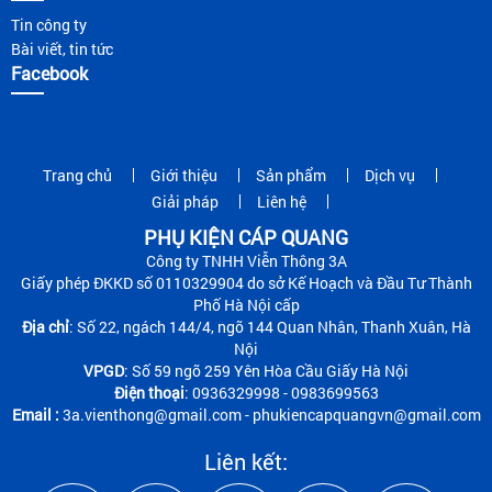
Tin công ty
Bài viết, tin tức
Facebook
Trang chủ
Giới thiệu
Sản phẩm
Dịch vụ
Giải pháp
Liên hệ
PHỤ KIỆN CÁP QUANG
Công ty TNHH Viễn Thông 3A
Giấy phép ĐKKD số 0110329904 do sở Kế Hoạch và Đầu Tư Thành
Phố Hà Nội cấp
Địa chỉ
: Số 22, ngách 144/4, ngõ 144 Quan Nhân, Thanh Xuân, Hà
Nội
VPGD
: Số 59 ngõ 259 Yên Hòa Cầu Giấy Hà Nội
Điện thoại
: 0936329998 - 0983699563
Email :
3a.vienthong@gmail.com - phukiencapquangvn@gmail.com
Liên kết: