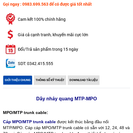
Gọi ngay : 0983.699.563 để có được giá tốt nhất
Cam kết 100% chính hãng
Giá cả cạnh tranh, khuyến mãi cực lớn
Đổi/Trả sản phẩm trong 15 ngày
SDT: 0342.415.555
GIỚI THIỆU CHUNG
THÔNG SỐ KỸ THUẬT
DOWNLOAD TÀI LIỆU
Dây nhảy quang MTP-MPO
MPO/MTP trunk cable:
Cáp MPO/MTP trunk cable
được kết thúc bằng đầu nối
MTP/MPO. Cáp cáp MPO/MTP trunk cable có sẵn với 12, 24, 48 và