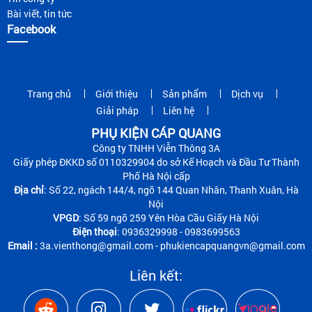
Bài viết, tin tức
Facebook
Trang chủ
Giới thiệu
Sản phẩm
Dịch vụ
Giải pháp
Liên hệ
PHỤ KIỆN CÁP QUANG
Công ty TNHH Viễn Thông 3A
Giấy phép ĐKKD số 0110329904 do sở Kế Hoạch và Đầu Tư Thành
Phố Hà Nội cấp
Địa chỉ
: Số 22, ngách 144/4, ngõ 144 Quan Nhân, Thanh Xuân, Hà
Nội
VPGD
: Số 59 ngõ 259 Yên Hòa Cầu Giấy Hà Nội
Điện thoại
: 0936329998 - 0983699563
Email :
3a.vienthong@gmail.com - phukiencapquangvn@gmail.com
Liên kết: