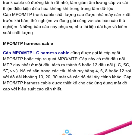
trunk cable có đường kính rất nhỏ, làm giảm âm lượng cáp và cải
thiện điều kiện điều hòa không khí trong trung tâm dữ liệu.
Cáp MPO/MTP trunk cable chất lượng cao được nhà máy sản xuất
trước khi bán, thử nghiệm và đóng gói cùng với các báo cáo thử
nghiệm. Những báo cáo này phục vụ như tài liệu dài hạn và kiểm
soát chất lượng.
MPO/MTP harness cable
Cáp MPO/MTP LC harness cable
cũng được gọi là cáp ngắt
MPO/MTP hoặc cáp ra quạt MPO/MTP. Cáp này có một đầu nối
MTP duy nhất ở một đầu tách ra thành 6 hoặc 12 đầu nối (LC, SC,
ST, v.v.). Nó có sẵn trong các cấu hình ruy băng 4, 6, 8 hoặc 12 sợi
với độ dài khoảng 10, 20, 30 mét và các độ dài tùy chỉnh khác. Cáp
MPO/MTP harness cable được thiết kế cho các ứng dụng mật độ
cao với hiệu suất cao cần thiết.