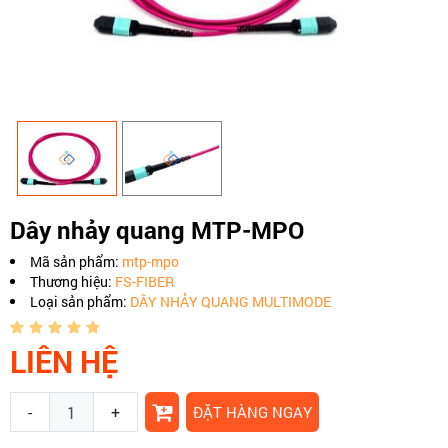
Dây nhảy quang MTP-MPO
Mã sản phẩm:
mtp-mpo
Thương hiệu:
FS-FIBER
Loại sản phẩm:
DÂY NHẢY QUANG MULTIMODE
LIÊN HỆ
-
+
ĐẶT HÀNG NGAY