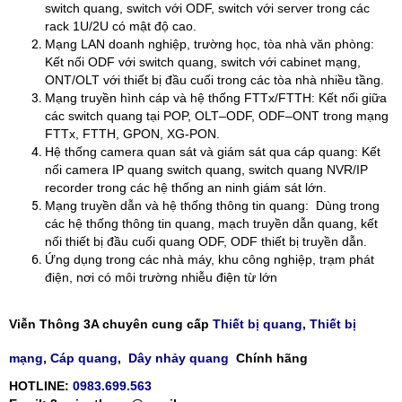
switch quang, switch với ODF, switch với server trong các
rack 1U/2U có mật độ cao.
Mạng LAN doanh nghiệp, trường học, tòa nhà văn phòng:
Kết nối ODF với switch quang, switch với cabinet mạng,
ONT/OLT với thiết bị đầu cuối trong các tòa nhà nhiều tầng.
Mạng truyền hình cáp và hệ thống FTTx/FTTH: Kết nối giữa
các switch quang tại POP, OLT–ODF, ODF–ONT trong mạng
FTTx, FTTH, GPON, XG‑PON.
Hệ thống camera quan sát và giám sát qua cáp quang: Kết
nối camera IP quang switch quang, switch quang NVR/IP
recorder trong các hệ thống an ninh giám sát lớn.
Mạng truyền dẫn và hệ thống thông tin quang: Dùng trong
các hệ thống thông tin quang, mạch truyền dẫn quang, kết
nối thiết bị đầu cuối quang ODF, ODF thiết bị truyền dẫn.
Ứng dụng trong các nhà máy, khu công nghiệp, trạm phát
điện, nơi có môi trường nhiễu điện từ lớn
Viễn Thông 3A chuyên cung cấp
Thiết bị quang
,
Thiết bị
mạng
,
Cáp quang
,
Dây nhảy quang
Chính hãng
HOTLINE:
0983.699.563