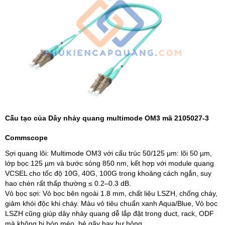
Cấu tạo của Dây nhảy quang multimode OM3 mã 2105027‑3
Commscope
Sợi quang lõi: Multimode OM3 với cấu trúc 50/125 µm: lõi 50 µm,
lớp bọc 125 µm và bước sóng 850 nm, kết hợp với module quang
VCSEL cho tốc độ 10G, 40G, 100G trong khoảng cách ngắn, suy
hao chèn rất thấp thường ≤ 0.2–0.3 dB.
Vỏ bọc sợi: Vỏ bọc bên ngoài 1.8 mm, chất liệu LSZH, chống cháy,
giảm khói độc khi cháy. Màu vỏ tiêu chuẩn xanh Aqua/Blue, Vỏ bọc
LSZH cũng giúp dây nhảy quang dễ lắp đặt trong duct, rack, ODF
mà không bị bóp méo, bẻ gãy hay hư hỏng.