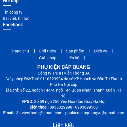
Hỏi đáp
Tin công ty
Bài viết, tin tức
Facebook
Trang chủ
Giới thiệu
Sản phẩm
Dịch vụ
Giải pháp
Liên hệ
PHỤ KIỆN CÁP QUANG
Công ty TNHH Viễn Thông 3A
Giấy phép ĐKKD số 0110329904 do sở Kế Hoạch và Đầu Tư Thành
Phố Hà Nội cấp
Địa chỉ
: Số 22, ngách 144/4, ngõ 144 Quan Nhân, Thanh Xuân, Hà
Nội
VPGD
: Số 59 ngõ 259 Yên Hòa Cầu Giấy Hà Nội
Điện thoại
: 0936329998 - 0983699563
Email :
3a.vienthong@gmail.com - phukiencapquangvn@gmail.com
Liên kết: