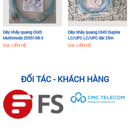
Dây nhảy quang OM3
Dây nhảy quang OM3 Duplex
Multimode 2055108-3
LC/UPC LC/UPC dài 25m
Commscope
Giá: LIÊN HỆ
Giá: LIÊN HỆ
ĐỐI TÁC - KHÁCH HÀNG