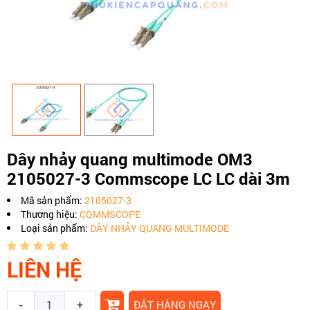
Dây nhảy quang multimode OM3
2105027-3 Commscope LC LC dài 3m
Mã sản phẩm:
2105027-3
Thương hiệu:
COMMSCOPE
Loại sản phẩm:
DÂY NHẢY QUANG MULTIMODE
LIÊN HỆ
-
+
ĐẶT HÀNG NGAY