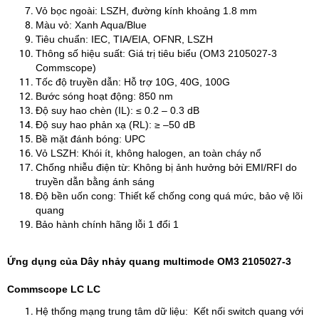
Vỏ bọc ngoài: LSZH, đường kính khoảng 1.8 mm
Màu vỏ: Xanh Aqua/Blue
Tiêu chuẩn: IEC, TIA/EIA, OFNR, LSZH
Thông số hiệu suất: Giá trị tiêu biểu (OM3 2105027‑3
Commscope)
Tốc độ truyền dẫn: Hỗ trợ 10G, 40G, 100G
Bước sóng hoạt động: 850 nm
Độ suy hao chèn (IL): ≤ 0.2 – 0.3 dB
Độ suy hao phản xạ (RL): ≥ –50 dB
Bề mặt đánh bóng: UPC
Vỏ LSZH: Khói ít, không halogen, an toàn cháy nổ
Chống nhiễu điện từ: Không bị ảnh hưởng bởi EMI/RFI do
truyền dẫn bằng ánh sáng
Độ bền uốn cong: Thiết kế chống cong quá mức, bảo vệ lõi
quang
Bảo hành chính hãng lỗi 1 đổi 1
Ứng dụng của Dây nhảy quang multimode OM3 2105027‑3
Commscope LC LC
Hệ thống mạng trung tâm dữ liệu: Kết nối switch quang với