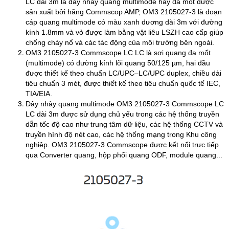
LC dài 3m là dây nhảy quang multimode hay đa mốt được
sản xuất bởi hãng Commscop AMP, OM3 2105027‑3 là đoạn
cáp quang multimode có màu xanh dương dài 3m với đường
kính 1.8mm và vỏ được làm bằng vật liêu LSZH cao cấp giúp
chống cháy nổ và các tác động của môi trường bên ngoài.
OM3 2105027‑3 Commscope LC LC là sợi quang đa mốt
(multimode) có đường kính lõi quang 50/125 µm, hai đầu
được thiết kế theo chuẩn LC/UPC–LC/UPC duplex, chiều dài
tiêu chuẩn 3 mét, được thiết kế theo tiêu chuẩn quốc tế IEC,
TIA/EIA.
Dây nhảy quang multimode OM3 2105027‑3 Commscope LC
LC dài 3m được sử dụng chủ yếu trong các hệ thống truyền
dẫn tốc độ cao như trung tâm dữ liệu, các hệ thống CCTV và
truyền hình độ nét cao, các hệ thống mạng trong Khu công
nghiệp. OM3 2105027‑3 Commscope được kết nối trực tiếp
qua Converter quang, hộp phối quang ODF, module quang...