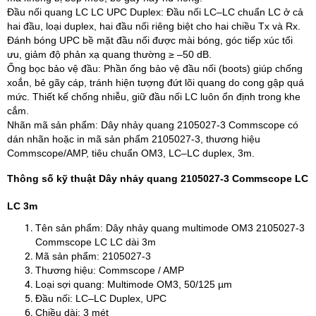
Đầu nối quang LC LC UPC Duplex: Đầu nối LC–LC chuẩn LC ở cả
hai đầu, loại duplex, hai đầu nối riêng biệt cho hai chiều Tx và Rx.
Đánh bóng UPC bề mặt đầu nối được mài bóng, góc tiếp xúc tối
ưu, giảm độ phản xạ quang thường ≥ –50 dB.
Ống bọc bảo vệ đầu: Phần ống bảo vệ đầu nối (boots) giúp chống
xoắn, bẻ gãy cáp, tránh hiện tượng đứt lõi quang do cong gập quá
mức. Thiết kế chống nhiễu, giữ đầu nối LC luôn ổn định trong khe
cắm.
Nhãn mã sản phẩm: Dây nhảy quang 2105027‑3 Commscope có
dán nhãn hoặc in mã sản phẩm 2105027‑3, thương hiệu
Commscope/AMP, tiêu chuẩn OM3, LC–LC duplex, 3m.
Thông số kỹ thuật Dây nhảy quang 2105027‑3 Commscope LC
LC 3m
Tên sản phẩm: Dây nhảy quang multimode OM3 2105027‑3
Commscope LC LC dài 3m
Mã sản phẩm: 2105027‑3
Thương hiệu: Commscope / AMP
Loại sợi quang: Multimode OM3, 50/125 µm
Đầu nối: LC–LC Duplex, UPC
Chiều dài: 3 mét