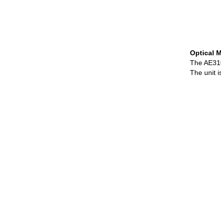
Optical 
The AE3100
The unit 