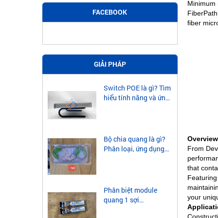
Minimum 5c
FACEBOOK
FiberPath
fiber mic
GIẢI PHÁP
Switch POE là gì? Tìm
hiểu tính năng và ứng
dụng của Switch POE
Bộ chia quang là gì?
Overview
Phân loại, ứng dụng
From Devi
của bộ chia quang
performan
that cont
Featuring 
maintaini
Phân biệt module
your uniq
quang 1 sợi
Applicat
singlemode và
Construct