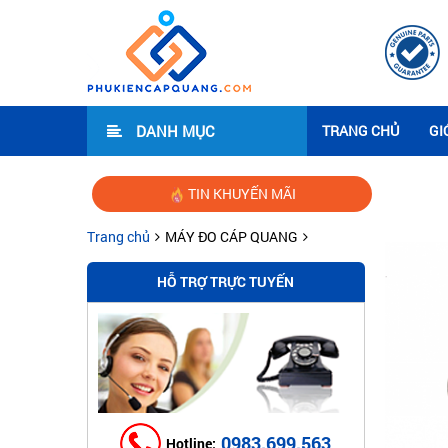
DANH MỤC
TRANG CHỦ
GI
TIN KHUYẾN MÃI
Hướn
Trang chủ
MÁY ĐO CÁP QUANG
HỖ TRỢ TRỰC TUYẾN
0983.699.563
Hotline: