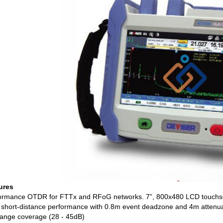
ures
ormance OTDR for FTTx and RFoG networks. 7”, 800x480 LCD touchscr
 short-distance performance with 0.8m event deadzone and 4m attenua
ange coverage (28 - 45dB)