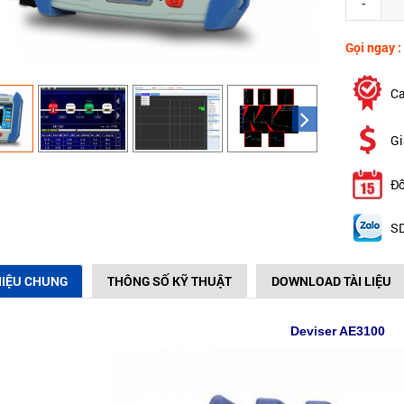
-
Gọi ngay :
Ca
Gi
Đổ
SD
HIỆU CHUNG
THÔNG SỐ KỸ THUẬT
DOWNLOAD TÀI LIỆU
Deviser
AE3100