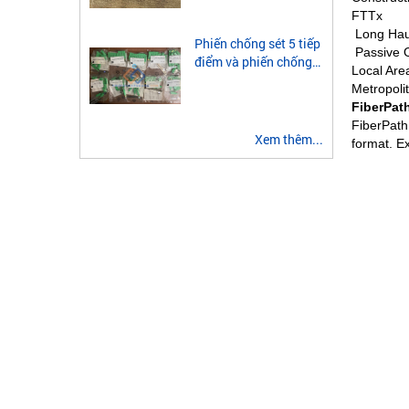
module quang 2 sợi
FTTx
multimode
Long Hau
Phiến chống sét 5 tiếp
Passive O
điểm và phiến chống
Local Are
sét 3 tiếp điểm là gì?
Metropoli
FiberPa
FiberPath 
Xem thêm...
format. Ex