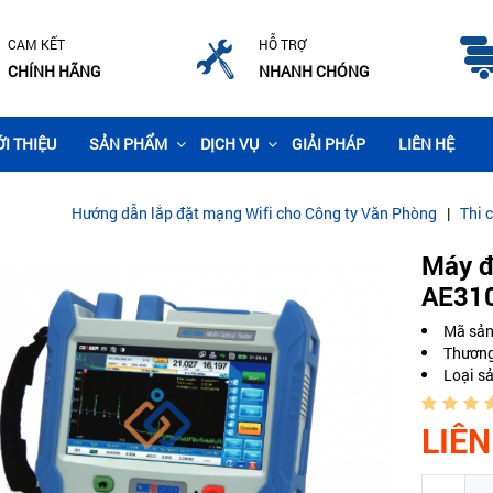
CAM KẾT
HỖ TRỢ
CHÍNH HÃNG
NHANH CHÓNG
ỚI THIỆU
SẢN PHẨM
DỊCH VỤ
GIẢI PHÁP
LIÊN HỆ
g dẫn lắp đặt mạng Wifi cho Công ty Văn Phòng
|
Thi công lắp đặt c
Máy đ
AE31
Mã sả
Thương
Loại s
LIÊN