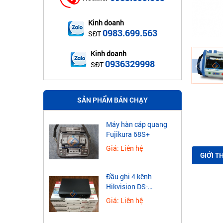
Kinh doanh
0983.699.563
SĐT
Kinh doanh
0936329998
SĐT
SẢN PHẨM BÁN CHẠY
Máy hàn cáp quang
Fujikura 68S+
Giá: Liên hệ
GIỚI T
Đầu ghi 4 kênh
Hikvision DS-
7604NXI-K1
Giá: Liên hệ