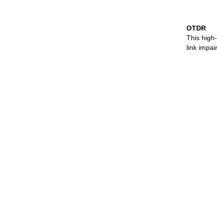
OTDR
This high
link impa