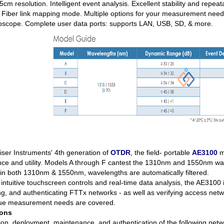
m resolution. Intelligent event analysis. Excellent stability and repeata
 Fiber link mapping mode. Multiple options for your measurement needs,
roscope. Complete user data ports: supports LAN, USB, SD, & more.
ser Instruments' 4th generation of
OTDR
, the field- portable
AE3100
ma
ce and utility. Models A through F cantest the 1310nm and 1550nm wav
ain both 1310nm & 1550nm, wavelengths are automatically filtered.
intuitive touchscreen controls and real-time data analysis, the AE3100 is
ng, and authenticating FTTx networks - as well as verifying access net
ue measurement needs are covered.
ions
ion, deployment, maintenance, and authentication of the following netw