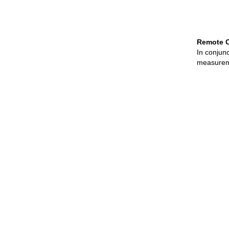
Remote C
In conjun
measureme