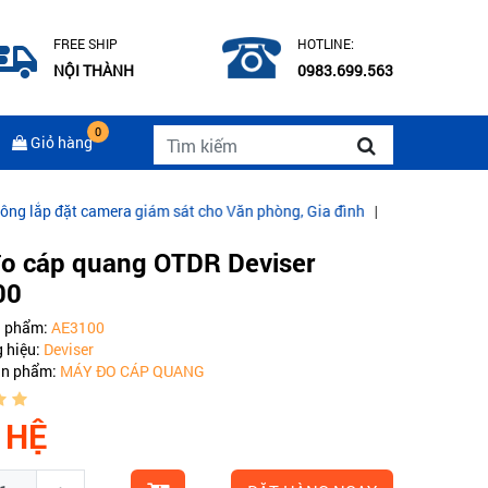
FREE SHIP
HOTLINE:
NỘI THÀNH
0983.699.563
0
Giỏ hàng
amera giám sát cho Văn phòng, Gia đình
|
CÁP QUANG COMMSCOPE M
o cáp quang OTDR Deviser
00
n phẩm:
AE3100
 hiệu:
Deviser
ản phẩm:
MÁY ĐO CÁP QUANG
 HỆ