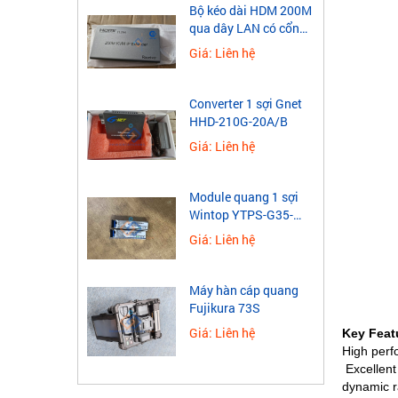
​Bộ kéo dài HDM 200M
qua dây LAN có cổng
USB
Giá: Liên hệ
Converter 1 sợi Gnet
HHD-210G-20A/B
Giá: Liên hệ
Module quang 1 sợi
Wintop YTPS-G35-
40LD 1.25G
Giá: Liên hệ
Máy hàn cáp quang
Fujikura 73S
Giá: Liên hệ
Key Feat
High perf
Excellent
dynamic r