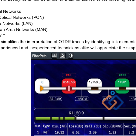
l Networks
ptical Networks (PON)
a Networks (LAN)
tan Area Networks (MAN)
th™
simplifies the interpretation of OTDR traces by identifying link elemen
perienced and inexperienced technicians alike will appreciate the simpli