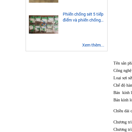
module quang 2 sợi
multimode
Phiến chống sét 5 tiếp
điểm và phiến chống
sét 3 tiếp điểm là gì?
Xem thêm...
Tên sản p
Công nghệ
Loại sợi s
Chế độ hà
Bán kính 
Bán kính l
Chiều dài 
Chương tr
Chương trì