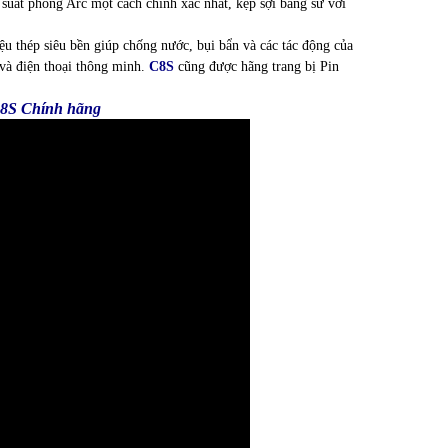
suất phóng Arc một cách chính xác nhất, kẹp sợi bằng sứ với
ệu thép siêu bền giúp chống nước, bụi bẩn và các tác động của
 và điện thoại thông minh.
C8S
cũng được hãng trang bị Pin
C8S Chính hãng