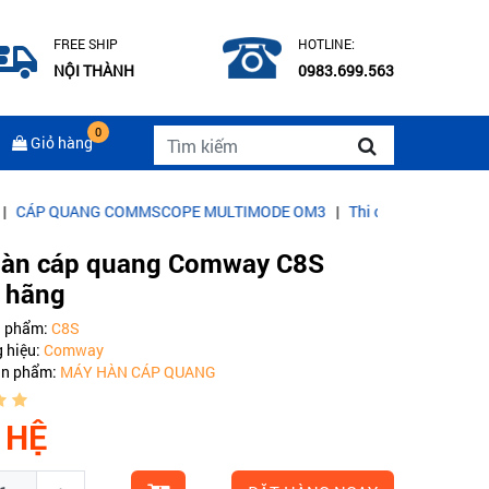
FREE SHIP
HOTLINE:
NỘI THÀNH
0983.699.563
0
Giỏ hàng
COMMSCOPE MULTIMODE OM3
|
Thi công mạng Lan, điện nhẹ cho văn
àn cáp quang Comway C8S
 hãng
n phẩm:
C8S
 hiệu:
Comway
ản phẩm:
MÁY HÀN CÁP QUANG
 HỆ