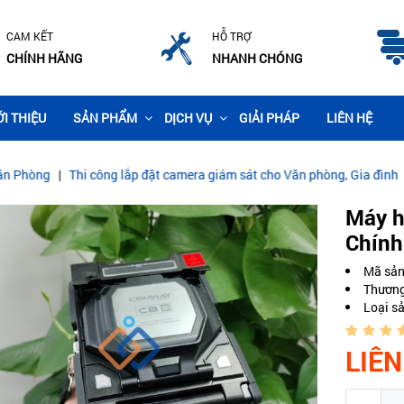
CAM KẾT
HỖ TRỢ
CHÍNH HÃNG
NHANH CHÓNG
ỚI THIỆU
SẢN PHẨM
DỊCH VỤ
GIẢI PHÁP
LIÊN HỆ
công lắp đặt camera giám sát cho Văn phòng, Gia đình
|
CÁP QUANG 
Máy h
Chính
Mã sả
Thương
Loại s
LIÊN