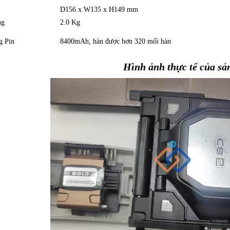
c
D156 x W135 x H149 mm
ng
2.0 Kg
g Pin
8400mAh, hàn được hơn 320 mối hàn
Hình ảnh thực tế của s