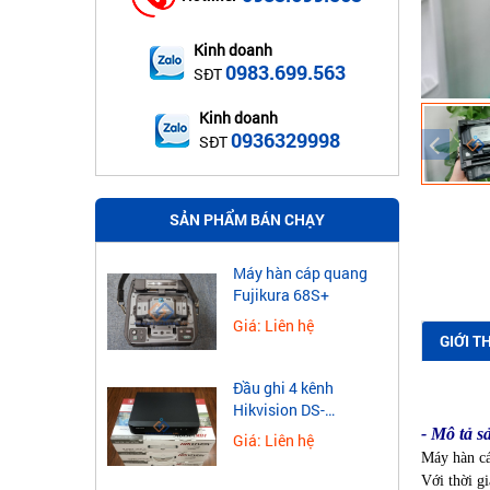
Kinh doanh
0983.699.563
SĐT
Kinh doanh
0936329998
SĐT
SẢN PHẨM BÁN CHẠY
Máy hàn cáp quang
Fujikura 68S+
Giá: Liên hệ
GIỚI T
Đầu ghi 4 kênh
Hikvision DS-
7604NXI-K1
- Mô tả 
Giá: Liên hệ
Máy hàn c
Với thời gi