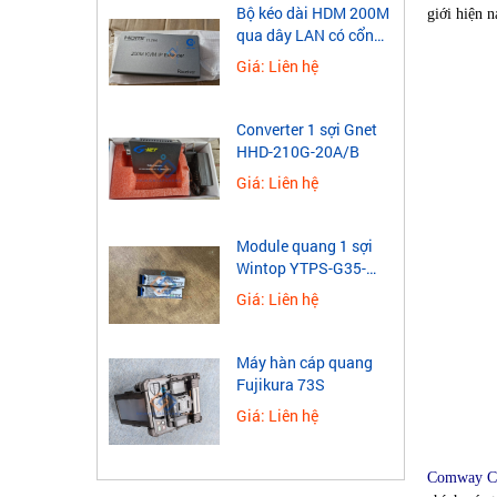
​Bộ kéo dài HDM 200M
giới hiện n
qua dây LAN có cổng
USB
Giá: Liên hệ
Converter 1 sợi Gnet
HHD-210G-20A/B
Giá: Liên hệ
Module quang 1 sợi
Wintop YTPS-G35-
40LD 1.25G
Giá: Liên hệ
Máy hàn cáp quang
Fujikura 73S
Giá: Liên hệ
Comway 