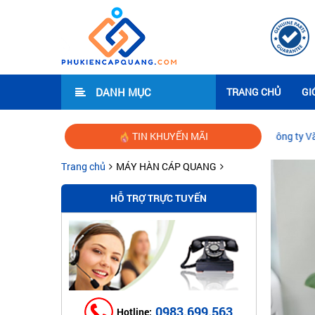
DANH MỤC
TRANG CHỦ
GI
Hướng dẫn lắp đặt mạng Wifi cho Công ty Văn Phòng
TIN KHUYẾN MÃI
|
Thi 
Trang chủ
MÁY HÀN CÁP QUANG
HỖ TRỢ TRỰC TUYẾN
0983.699.563
Hotline: