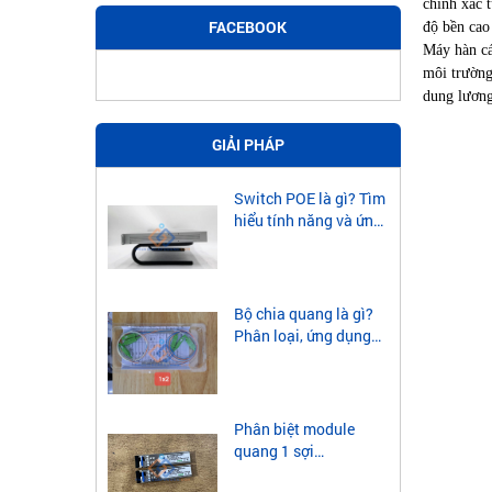
chính xác 
FACEBOOK
độ bền cao
Máy hàn c
môi trường
dung lương
GIẢI PHÁP
Switch POE là gì? Tìm
hiểu tính năng và ứng
dụng của Switch POE
Bộ chia quang là gì?
Phân loại, ứng dụng
của bộ chia quang
Phân biệt module
quang 1 sợi
singlemode và