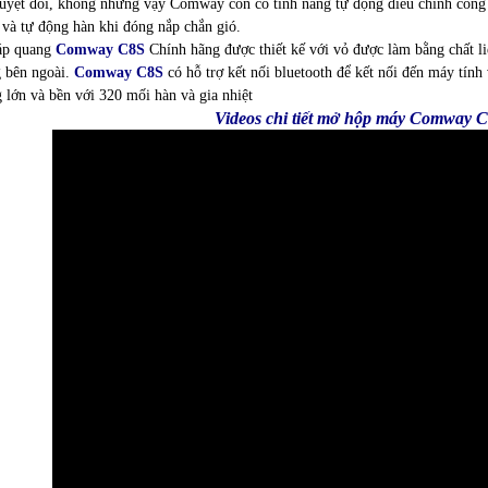
tuyệt đối, không những vậy Comway còn có tính năng tự động điều chỉnh công 
 và tự động hàn khi đóng nắp chắn gió.
áp quang
Comway C8S
Chính hãng được thiết kế với vỏ được làm bằng chất li
 bên ngoài.
Comway C8S
có hỗ trợ kết nối bluetooth để kết nối đến máy tính
 lớn và bền với 320 mối hàn và gia nhiệt
Videos chi tiết mở hộp máy Comway 