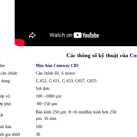
Các thông số kỹ thuật của
Co
hầm
Máy hàn Comway C8S
 căn chỉnh
Căn chỉnh lõi, 6 motor
ử dụng
G.652, G.651, G.653, G657, G655
n
Sợi đơn
lớp vỏ:
100 ~1000 µm
ớp phủ:
80~150 µm
Bán kính 250 µm: 8~16 mmBán kính hơn 250
cắt
µm: 16 mm
ình hàn
100
nh gia nhiêt
30