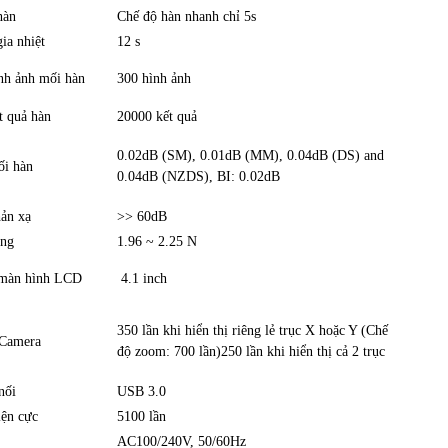
 hàn
Chế độ hàn nhanh chỉ 5s
gia nhiệt
12 s
nh ảnh mối hàn
300 hình ảnh
t quả hàn
20000 kết quả
0.02dB (SM), 0.01dB (MM), 0.04dB (DS) and
ối hàn
0.04dB (NZDS), BI: 0.02dB
hản xạ
>> 60dB
ăng
1.96 ~ 2.25 N
 màn hình LCD
4.1 inch
350 lần khi hiển thị riêng lẻ trục X hoặc Y (Chế
 Camera
độ zoom: 700 lần)250 lần khi hiển thị cả 2 trục
 nối
USB 3.0
iện cực
5100 lần
AC100/240V, 50/60Hz