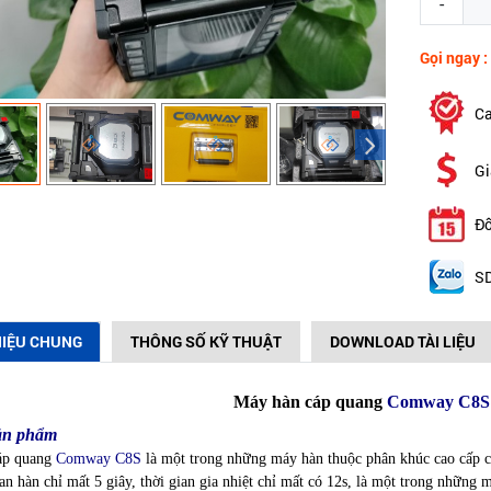
-
Gọi ngay :
Ca
Gi
Đổ
SD
HIỆU CHUNG
THÔNG SỐ KỸ THUẬT
DOWNLOAD TÀI LIỆU
Máy hàn cáp quang
Comway C8S
sản phẩm
áp quang
Comway C8S
là một trong những máy hàn thuộc phân khúc cao cấp 
an hàn chỉ mất 5 giây, thời gian gia nhiệt chỉ mất có 12s, là một trong những má