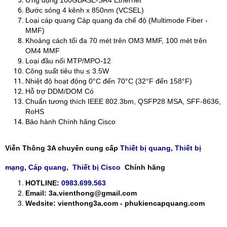
Ứng dụng 100GBASE-SR4 Ethernet ​
Bước sóng 4 kênh x 850nm (VCSEL) ​
Loại cáp quang Cáp quang đa chế độ (Multimode Fiber -
MMF) ​
Khoảng cách tối đa 70 mét trên OM3 MMF, 100 mét trên
OM4 MMF ​
Loại đầu nối MTP/MPO-12 ​
Công suất tiêu thụ ≤ 3.5W ​
Nhiệt độ hoạt động 0°C đến 70°C (32°F đến 158°F) ​
Hỗ trợ DDM/DOM Có ​
Chuẩn tương thích IEEE 802.3bm, QSFP28 MSA, SFF-8636,
RoHS
Bảo hành Chính hãng Cisco
Viễn Thông 3A chuyên cung cấp
Thiết bị quang
,
Thiết bị
mạng
,
Cáp quang
,
Thiết bị Cisco
Chính hãng
HOTLINE:
0983.699.563
Email: 3a.vienthong@gmail.com
Wedsite: vienthong3a.com - phukiencapquang.com