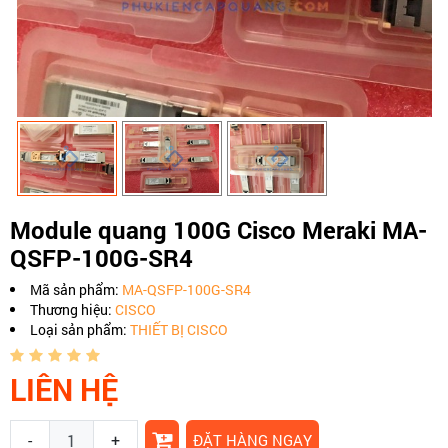
Module quang 100G Cisco Meraki MA-
QSFP-100G-SR4
Mã sản phẩm:
MA-QSFP-100G-SR4
Thương hiệu:
CISCO
Loại sản phẩm:
THIẾT BỊ CISCO
LIÊN HỆ
-
+
ĐẶT HÀNG NGAY