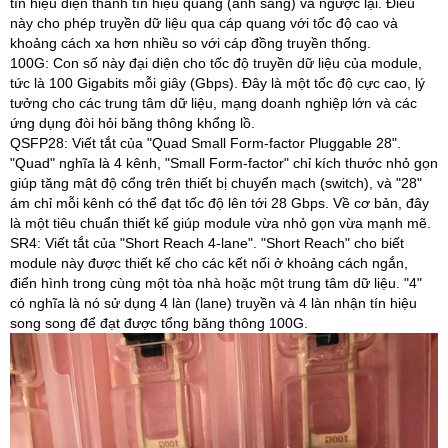
tín hiệu điện thành tín hiệu quang (ánh sáng) và ngược lại. Điều
này cho phép truyền dữ liệu qua cáp quang với tốc độ cao và
khoảng cách xa hơn nhiều so với cáp đồng truyền thống.​
100G: Con số này đại diện cho tốc độ truyền dữ liệu của module,
tức là 100 Gigabits mỗi giây (Gbps). Đây là một tốc độ cực cao, lý
tưởng cho các trung tâm dữ liệu, mạng doanh nghiệp lớn và các
ứng dụng đòi hỏi băng thông khổng lồ.​
QSFP28: Viết tắt của "Quad Small Form-factor Pluggable 28".
"Quad" nghĩa là 4 kênh, "Small Form-factor" chỉ kích thước nhỏ gọn
giúp tăng mật độ cổng trên thiết bị chuyển mạch (switch), và "28"
ám chỉ mỗi kênh có thể đạt tốc độ lên tới 28 Gbps. Về cơ bản, đây
là một tiêu chuẩn thiết kế giúp module vừa nhỏ gọn vừa mạnh mẽ.​
SR4: Viết tắt của "Short Reach 4-lane". "Short Reach" cho biết
module này được thiết kế cho các kết nối ở khoảng cách ngắn,
điển hình trong cùng một tòa nhà hoặc một trung tâm dữ liệu. "4"
có nghĩa là nó sử dụng 4 làn (lane) truyền và 4 làn nhận tín hiệu
song song để đạt được tổng băng thông 100G.