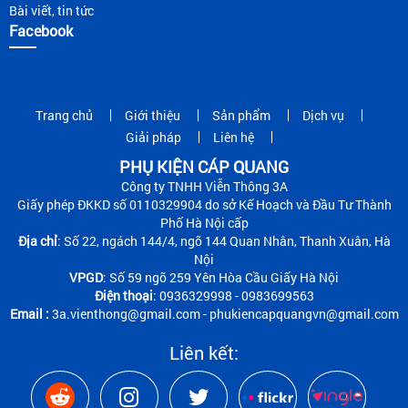
Bài viết, tin tức
Facebook
Trang chủ
Giới thiệu
Sản phẩm
Dịch vụ
Giải pháp
Liên hệ
PHỤ KIỆN CÁP QUANG
Công ty TNHH Viễn Thông 3A
Giấy phép ĐKKD số 0110329904 do sở Kế Hoạch và Đầu Tư Thành
Phố Hà Nội cấp
Địa chỉ
: Số 22, ngách 144/4, ngõ 144 Quan Nhân, Thanh Xuân, Hà
Nội
VPGD
: Số 59 ngõ 259 Yên Hòa Cầu Giấy Hà Nội
Điện thoại
: 0936329998 - 0983699563
Email :
3a.vienthong@gmail.com - phukiencapquangvn@gmail.com
Liên kết: