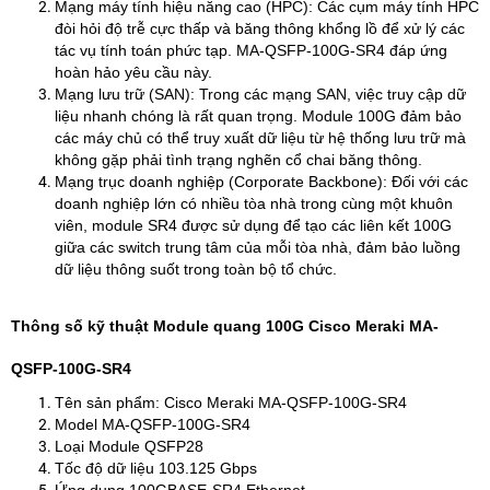
Mạng máy tính hiệu năng cao (HPC): Các cụm máy tính HPC
đòi hỏi độ trễ cực thấp và băng thông khổng lồ để xử lý các
tác vụ tính toán phức tạp. MA-QSFP-100G-SR4 đáp ứng
hoàn hảo yêu cầu này.​
Mạng lưu trữ (SAN): Trong các mạng SAN, việc truy cập dữ
liệu nhanh chóng là rất quan trọng. Module 100G đảm bảo
các máy chủ có thể truy xuất dữ liệu từ hệ thống lưu trữ mà
không gặp phải tình trạng nghẽn cổ chai băng thông.​
Mạng trục doanh nghiệp (Corporate Backbone): Đối với các
doanh nghiệp lớn có nhiều tòa nhà trong cùng một khuôn
viên, module SR4 được sử dụng để tạo các liên kết 100G
giữa các switch trung tâm của mỗi tòa nhà, đảm bảo luồng
dữ liệu thông suốt trong toàn bộ tổ chức.
Thông số kỹ thuật Module quang 100G Cisco Meraki MA-
QSFP-100G-SR4
Tên sản phẩm: Cisco Meraki MA-QSFP-100G-SR4
Model MA-QSFP-100G-SR4 ​
Loại Module QSFP28 ​
Tốc độ dữ liệu 103.125 Gbps ​