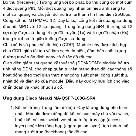
Bộ thu (Receiver): Tương ứng với bộ phát, bộ thu cũng có một cụm
4 điốt quang PIN. Mỗi điốt quang này nhận tín hiệu ánh sáng từ
một sợi quang và chuyển đổi nó trở lại thành tín hiệu điện 25Gbps.​
Cổng kết nối MTP/MPO-12: Đây là loại cổng kết nối quang sử dụng
đầu nối MPO với 12 sợi quang. Trong ứng dụng SR4, 8 trong số 12
sợi này được sử dụng: 4 sợi để truyền (Tx) và 4 sợi để nhận (Rx),
trong khi 4 sợi ở giữa không được sử dụng.​
Chip xử lý và phục hồi tín hiệu (CDR): Module này được tích hợp
chip CDR giúp tái tạo và làm sạch tín hiệu, đảm bảo chất lượng
đường truyền ổn định ngay cả ở tốc độ rất cao.​
Giao diện giám sát quang kỹ thuật số (DDM/DOM): Module hỗ trợ
tính năng DDM, cho phép quản trị viên mạng theo dõi các thông số
hoạt động theo thời gian thực như công suất phát, công suất thu,
nhiệt độ và điện áp của module. Điều này cực kỳ hữu ích cho việc
chẩn đoán và khắc phục sự cố.
Ứng dụng Cisco Meraki MA-QSFP-100G-SR4
Kết nối trong Trung tâm dữ liệu: Đây là ứng dụng phổ biến
nhất. Module được dùng để kết nối các máy chủ với switch,
hoặc kết nối các switch với nhau ở lớp truy cập (access
layer) hoặc lớp tổng hợp (aggregation layer), tạo thành một
mạng lưới trục (backbone) tốc độ cao.​