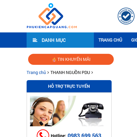
DANH MỤC
TRANG CHỦ
GI
TIN KHUYẾN MÃI
Hướng dẫn lắ
Trang chủ
THANH NGUỒN PDU
HỖ TRỢ TRỰC TUYẾN
0983.699.563
Hotline: