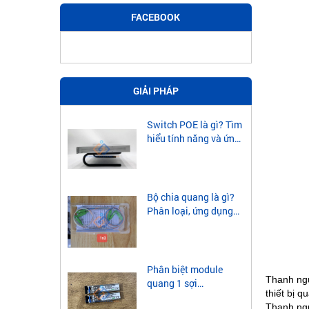
FACEBOOK
GIẢI PHÁP
Switch POE là gì? Tìm
hiểu tính năng và ứng
dụng của Switch POE
Bộ chia quang là gì?
Phân loại, ứng dụng
của bộ chia quang
Phân biệt module
Thanh ngu
quang 1 sợi
thiết bị q
singlemode và
Thanh ngu