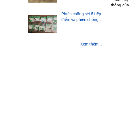
module quang 2 sợi
thông của
multimode
Phiến chống sét 5 tiếp
điểm và phiến chống
sét 3 tiếp điểm là gì?
Xem thêm...