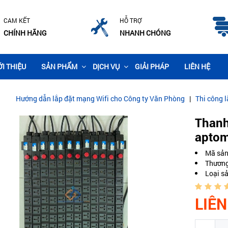
CAM KẾT
HỖ TRỢ
CHÍNH HÃNG
NHANH CHÓNG
ỚI THIỆU
SẢN PHẨM
DỊCH VỤ
GIẢI PHÁP
LIÊN HỆ
p đặt mạng Wifi cho Công ty Văn Phòng
|
Thi công lắp đặt camera giá
Thanh
aptom
Mã sản
Thương
Loại s
LIÊN