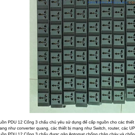
ồn PDU 12 Cổng 3 chấu chủ yêu sử dụng để cấp nguồn cho các thiết b
uang như converter quang, các thiết bị mạng như Switch, router, các UP
ồn PDU 12 Cổng 3 chấu được găn Aptomat chống chập cháy và chống 