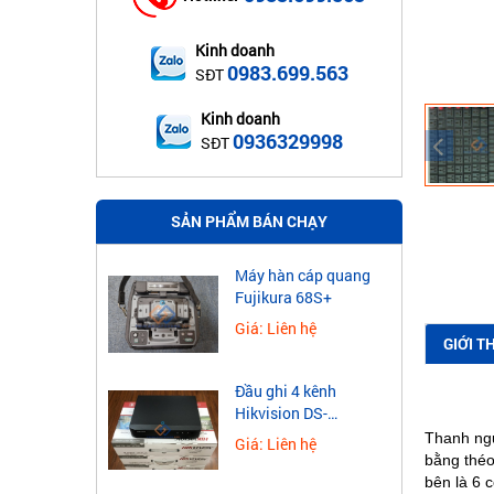
Kinh doanh
0983.699.563
SĐT
Kinh doanh
0936329998
SĐT
SẢN PHẨM BÁN CHẠY
Máy hàn cáp quang
Fujikura 68S+
Giá: Liên hệ
GIỚI T
Đầu ghi 4 kênh
Hikvision DS-
7604NXI-K1
Thanh ngu
Giá: Liên hệ
bằng théo
bên là 6 