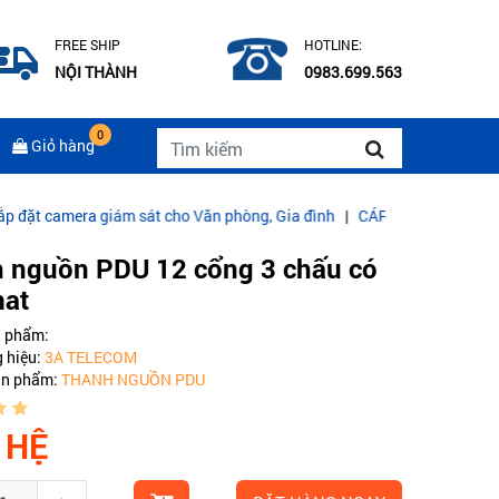
FREE SHIP
HOTLINE:
NỘI THÀNH
0983.699.563
0
Giỏ hàng
m sát cho Văn phòng, Gia đình
|
CÁP QUANG COMMSCOPE MULTIMO
 nguồn PDU 12 cổng 3 chấu có
at
 phẩm:
 hiệu:
3A TELECOM
ản phẩm:
THANH NGUỒN PDU
 HỆ