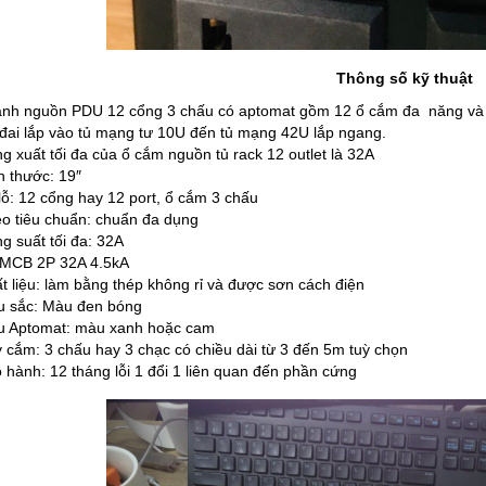
Thông số kỹ thuật
nh nguồn PDU 12 cổng 3 chấu có aptomat gồm 12 ổ cắm đa năng và 
đai lắp vào tủ mạng tư 10U đến tủ mạng 42U lắp ngang.
g xuất tối đa của ổ cắm nguồn
tủ rack 12 outlet là 32A
h thước: 19″
lỗ: 12 cổng hay 12 port, ổ cắm 3 chấu
o tiêu chuẩn: chuẩn đa dụng
g suất tối đa: 32A
MCB 2P 32A 4.5kA
t liệu: làm bằng thép không rỉ và được sơn cách điện
 sắc: Màu đen bóng
 Aptomat: màu xanh hoặc cam
 cắm: 3 chấu hay 3 chạc có chiều dài từ 3 đến 5m tuỳ chọn
 hành: 12 tháng lỗi 1 đổi 1 liên quan đến phần cứng