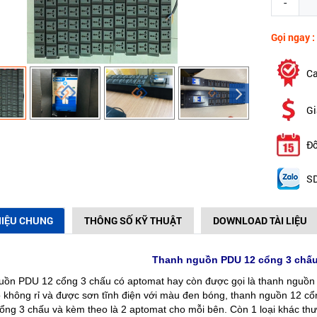
-
Gọi ngay :
Ca
Gi
Đổ
SD
HIỆU CHUNG
THÔNG SỐ KỸ THUẬT
DOWNLOAD TÀI LIỆU
Thanh nguồn PDU 12 cổng 3 chấu
ồn PDU 12 cổng 3 chấu có aptomat hay còn được gọi là thanh nguồn 
 không rỉ và được sơn tĩnh điện với màu đen bóng, thanh nguồn 12 cổn
cổng 3 chấu và kèm theo là 2 aptomat cho mỗi bên. Còn 1 loại khác th