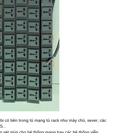
ị có bên trong tủ mạng tủ rack như máy chủ, sever, các
S...
sét giúp cho hệ thống mạng hay các hệ thống viễn