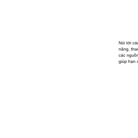
Nói tới c
năng, tha
các nguồn
giúp hạn 