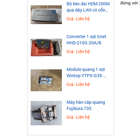
đứng với 
​Bộ kéo dài HDM 200M
qua dây LAN có cổng
USB
Giá: Liên hệ
Converter 1 sợi Gnet
HHD-210G-20A/B
Giá: Liên hệ
Module quang 1 sợi
Wintop YTPS-G35-
40LD 1.25G
Giá: Liên hệ
Máy hàn cáp quang
Fujikura 73S
Giá: Liên hệ