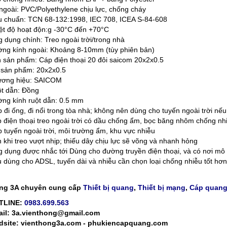
ngoài: PVC/Polyethylene chịu lực, chống cháy
u chuẩn: TCN 68-132:1998, IEC 708, ICEA S-84-608
ệt độ hoạt độn:g -30°C đến +70°C
 dụng chính: Treo ngoài trời/trong nhà
ng kính ngoài: Khoảng 8-10mm (tùy phiên bản)
 sản phẩm: Cáp điện thoại 20 đôi saicom 20x2x0.5
sản phẩm: 20x2x0.5
ơng hiệu: SAICOM
t dẫn: Đồng
ng kính ruột dẫn: 0.5 mm
p đi ống, đi nổi trong tòa nhà; không nên dùng cho tuyến ngoài trời n
 điện thoại treo ngoài trời có dầu chống ẩm, bọc băng nhôm chống nh
p tuyến ngoài trời, môi trường ẩm, khu vực nhiễu
 khi treo vượt nhịp; thiếu dây chịu lực sẽ võng và nhanh hỏng
 dụng được nhắc tới Dùng cho đường truyền điện thoại, và có nơi mô 
u dùng cho ADSL, tuyến dài và nhiễu cần chọn loại chống nhiễu tốt hơn
ng 3A chuyên cung cấp
Thiết bị quang
,
Thiết bị mạng
,
Cáp quan
TLINE:
0983.699.563
il: 3a.vienthong@gmail.com
site: vienthong3a.com - phukiencapquang.com