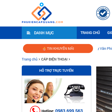
DANH MỤC
TRANG CHỦ
GI
Hướng dẫn lắp đặt mạng Wifi cho Công ty Văn Phòng
TIN KHUYẾN MÃI
|
Thi cô
Trang chủ
CÁP ĐIỆN THOẠI
HỖ TRỢ TRỰC TUYẾN
0983.699.563
Hotline: