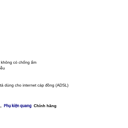
ếu không có chống ẩm
iễu
tả dùng cho internet cáp đồng (ADSL)
Phụ kiện quang
g
,
Chính hãng