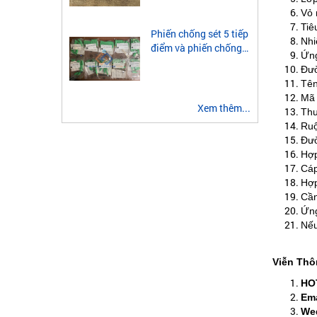
module quang 2 sợi
Vỏ 
multimode
Tiê
Phiến chống sét 5 tiếp
Nhi
điểm và phiến chống
Ứng
sét 3 tiếp điểm là gì?
Đườ
Tên
Mã 
Xem thêm...
Thư
Ruộ
Đườ
​Hợ
Cáp
​Hợ
Cần
Ứng
​Nế
Viễn Thô
HO
Ema
Wed