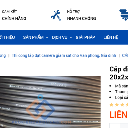
CAM KẾT
HỖ TRỢ
CHÍNH HÃNG
NHANH CHÓNG
ỚI THIỆU
SẢN PHẨM
DỊCH VỤ
GIẢI PHÁP
LIÊN HỆ
ng lắp đặt camera giám sát cho Văn phòng, Gia đình
|
CÁP QUANG C
Cáp đ
20x2x
Mã sả
Thương
Loại s
LIÊN