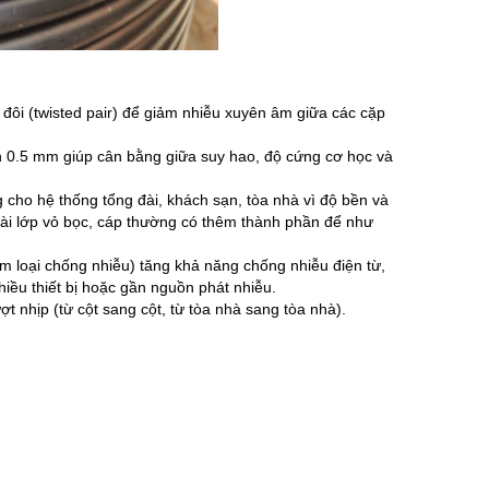
đôi (twisted pair) để giảm nhiễu xuyên âm giữa các cặp
h 0.5 mm giúp cân bằng giữa suy hao, độ cứng cơ học và
ho hệ thống tổng đài, khách sạn, tòa nhà vì độ bền và
 ngoài lớp vỏ bọc, cáp thường có thêm thành phần để như
 loại chống nhiễu) tăng khả năng chống nhiễu điện từ,
hiều thiết bị hoặc gần nguồn phát nhiễu.
t nhịp (từ cột sang cột, từ tòa nhà sang tòa nhà).