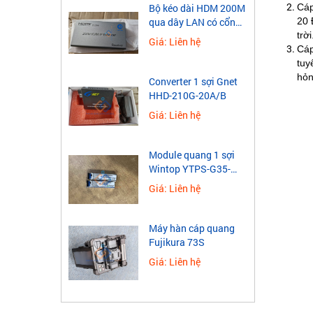
Cáp
​Bộ kéo dài HDM 200M
20 
qua dây LAN có cổng
trời
USB
Giá: Liên hệ
Cáp
tuy
hỏn
Converter 1 sợi Gnet
HHD-210G-20A/B
Giá: Liên hệ
Module quang 1 sợi
Wintop YTPS-G35-
40LD 1.25G
Giá: Liên hệ
Máy hàn cáp quang
Fujikura 73S
Giá: Liên hệ