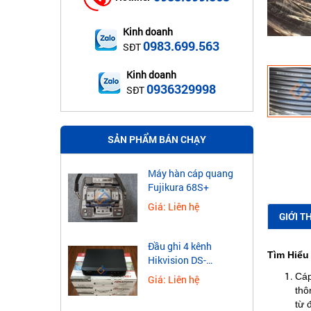
Kinh doanh
0983.699.563
SĐT
Kinh doanh
0936329998
SĐT
SẢN PHẨM BÁN CHẠY
Máy hàn cáp quang
Fujikura 68S+
Giá: Liên hệ
GIỚI T
Đầu ghi 4 kênh
Tìm Hiể
Hikvision DS-
7604NXI-K1
Cáp
Giá: Liên hệ
thô
từ 