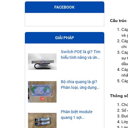
FACEBOOK
Cấu trúc
Cáp
và 
GIẢI PHÁP
Cáp
chi
Switch POE là gì? Tìm
Cáp
hiểu tính năng và ứng
sự 
dụng của Switch POE
dầu
Cáp
nhấ
Cáp
Bộ chia quang là gì?
Phân loại, ứng dụng
của bộ chia quang
Thông số
Chủ
Số 
Phân biệt module
Đườ
quang 1 sợi
Lớp
singlemode và
Lớp