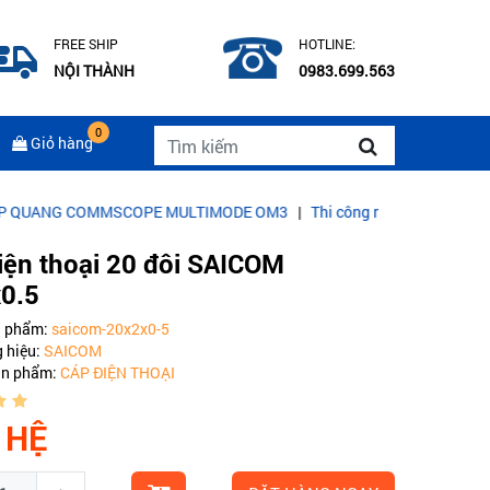
FREE SHIP
HOTLINE:
NỘI THÀNH
0983.699.563
0
Giỏ hàng
OMMSCOPE MULTIMODE OM3
|
Thi công mạng Lan, điện nhẹ cho văn 
iện thoại 20 đôi SAICOM
0.5
n phẩm:
saicom-20x2x0-5
 hiệu:
SAICOM
ản phẩm:
CÁP ĐIỆN THOẠI
 HỆ