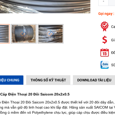
-
Gọi ngay :
Ca
Gi
Đổ
SD
HIỆU CHUNG
THÔNG SỐ KỸ THUẬT
DOWNLOAD TÀI LIỆU
u
Cáp Điện Thoại 20 Đôi Saicom 20x2x0.5
 Điện Thoại 20 Đôi Saicom 20x2x0.5 được thiết kế với 20 đôi dây dẫn, 
ng mà vẫn giữ độ linh hoạt cao khi lắp đặt. Hãng sản xuất SAICOM tại V
đồng ủ mềm đến vỏ Polyethylene chịu lực, giúp cáp chịu được điều kiệ