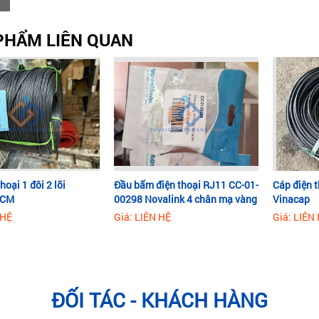
PHẨM LIÊN QUAN
hoại 1 đôi 2 lõi
Đầu bấm điện thoại RJ11 CC-01-
Cáp điện t
PCM
00298 Novalink 4 chân mạ vàng
Vinacap
50U
 HỆ
Giá: LIÊN HỆ
Giá: LIÊN
ĐỐI TÁC - KHÁCH HÀNG