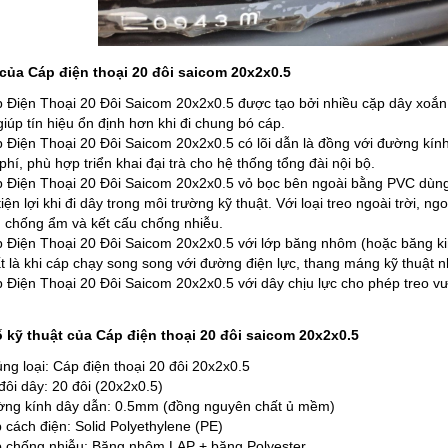
 của Cáp điện thoại 20 đôi saicom 20x2x0.5
 Điện Thoại 20 Đôi Saicom 20x2x0.5 được tạo bởi nhiều cặp dây xoắn 
giúp tín hiệu ổn định hơn khi đi chung bó cáp.
 Điện Thoại 20 Đôi Saicom 20x2x0.5 có lõi dẫn là đồng với đường kín
 phí, phù hợp triển khai đại trà cho hệ thống tổng đài nội bộ.
 Điện Thoại 20 Đôi Saicom 20x2x0.5 vỏ bọc bên ngoài bằng PVC dùng c
tiện lợi khi đi dây trong môi trường kỹ thuật. Với loại treo ngoài trời,
 chống ẩm và kết cấu chống nhiễu.
 Điện Thoại 20 Đôi Saicom 20x2x0.5 với lớp băng nhôm (hoặc băng kim
t là khi cáp chạy song song với đường điện lực, thang máng kỹ thuật n
 Điện Thoại 20 Đôi Saicom 20x2x0.5 với dây chịu lực cho phép treo vượ
 kỹ thuật của Cáp điện thoại 20 đôi saicom 20x2x0.5
ng loại: Cáp điện thoại 20 đôi 20x2x0.5
đôi dây: 20 đôi (20x2x0.5)
ng kính dây dẫn: 0.5mm (đồng nguyên chất ủ mềm)
 cách điện: Solid Polyethylene (PE)
 chống nhiễu: Băng nhôm LAP + băng Polyester