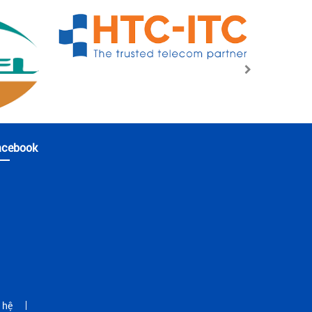
acebook
 hệ