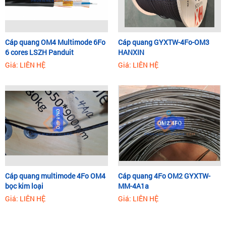
Cáp quang OM4 Multimode 6Fo
Cáp quang GYXTW-4Fo-OM3
6 cores LSZH Panduit
HANXIN
Giá: LIÊN HỆ
Giá: LIÊN HỆ
Cáp quang multimode 4Fo OM4
Cáp quang 4Fo OM2 GYXTW-
bọc kim loại
MM-4A1a
Giá: LIÊN HỆ
Giá: LIÊN HỆ