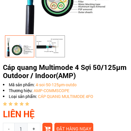
Cáp quang Multimode 4 Sợi 50/125µm
Outdoor / Indoor(AMP)
Mã sản phẩm:
4-soi-50-125µm-outdo
Thương hiệu:
AMP-COMMSCOPE
Loại sản phẩm:
CÁP QUANG MULTIMODE 4FO
LIÊN HỆ
-
+
ĐẶT HÀNG NGAY