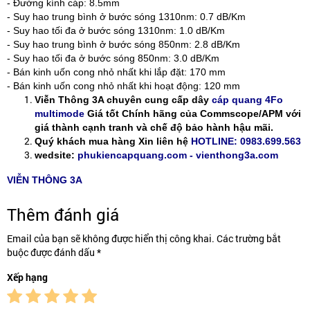
- Đường kính cáp: 8.5mm
- Suy hao trung bình ở bước sóng 1310nm: 0.7 dB/Km
- Suy hao tối đa ở bước sóng 1310nm: 1.0 dB/Km
- Suy hao trung bình ở bước sóng 850nm: 2.8 dB/Km
- Suy hao tối đa ở bước sóng 850nm: 3.0 dB/Km
- Bán kinh uốn cong nhỏ nhất khi lắp đặt: 170 mm
- Bán kinh uốn cong nhỏ nhất khi hoạt động: 120 mm
Viễn Thông 3A chuyên cung cấp dây
cáp quang 4Fo
multimode
Giá tốt Chính hãng của Commscope/APM với
giá thành cạnh tranh và chế độ bảo hành hậu mãi.
Quý khách mua hàng Xin liên hệ
HOTLINE: 0983.699.563
wedsite:
phukiencapquang.com - vienthong3a.com
VIỄN THÔNG 3A
Thêm đánh giá
Email của bạn sẽ không được hiển thị công khai. Các trường bắt
buộc được đánh dấu *
Xếp hạng