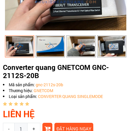
Converter quang GNETCOM GNC-
2112S-20B
Mã sản phẩm:
gnc-2112s-20b
Thương hiệu:
GNETCOM
Loại sản phẩm:
CONVERTER QUANG SINGLEMODE
LIÊN HỆ
-
+
ĐẶT HÀNG NGAY