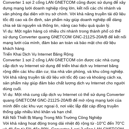
Converter 1 sợi 2 cổng LAN GNETCOM cũng được sử dụng để xây
dựng mạng lưới doanh nghiệp rộng lớn, kết nối các chi nhánh và
văn phòng đại diện với trụ sở chính. Với khả năng truyền tải dữ liệu
tốc độ cao và ổn định, sản phẩm này giúp doanh nghiệp dễ dàng
chia sẻ tài nguyên và thông tin, nâng cao hiệu quả quản lý.
Ví dụ: Một ngân hàng có nhiều chi nhánh trong thành phố có thể
sử dụng Converter quang GNETCOM GNC-2112S-20A/B để kết nối
mạng lưới của mình, đảm bảo an toàn và bảo mật cho dữ liệu
khách hàng.
Triển Khai Dịch Vụ Internet Băng Rộng
Converter 1 sợi 2 cổng LAN GNETCOM còn được các nhà cung
cấp dịch vụ Internet sử dụng để triển khai dịch vụ Internet băng
rộng đến các khu dân cư, tòa nhà văn phòng, và khu công nghiệp.
Với khả năng truyền tải dữ liệu với tốc độ cao và khoảng cách xa,
sản phẩm này giúp đảm bảo chất lượng dịch vụ Internet cho người
dùng cuối.
Ví dụ: Một nhà cung cấp dịch vụ Internet có thể sử dụng Converter
quang GNETCOM GNC-2112S-20A/B để mở rộng mạng lưới của
mình đến các khu vực ngoại ô, nơi việc lắp đặt cáp đồng truyền
thống gặp nhiều khó khăn và hạn chế.
Kết Nối Thiết Bị Mạng Trong Môi Trường Công Nghiệp
Với khả năng hoạt động trong dải nhiệt độ rộng từ -10°C đến 70°C