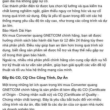
gian dài mà không gặp sự cố.
Các thành phần điện tử được lựa chọn kỹ lưỡng và qua kiểm tra
chất lượng nghiêm ngặt, giảm thiểu nguy cơ hỏng hóc và sự cố
trong quá trình sử dụng. Đây là yếu tố quan trọng đối với các hệ
thống mạng yêu cầu độ tin cậy cao, như trong các công trình và dự
án lớn.
Bảo Hành Dài Hạn
Khi mua Converter quang GNETCOM chính hãng, bạn sẽ được
hưởng chính sách bảo hành dài hạn từ 12 đến 24 tháng tùy theo
nhà phân phối. Điều này giúp bạn an tâm hơn trong quá trình sử
dụng, biết rằng sản phẩm sẽ được hỗ trợ và thay thế nếu gặp sự
cố trong thời gian bảo hành.
Ngoài ra, nhiều nhà phân phối chính hãng còn cung cấp dịch vụ hỗ
trợ kỹ thuật và tư vấn sản phẩm, giúp bạn giải quyết các vấn đề kỹ
thuật và tối ưu hóa hệ thống mạng của mình.
Đầy Đủ CO, CQ Cho Công Trình, Dự Án
Một trong những lợi ích quan trọng khi mua Converter quang
GNETCOM chính hãng là sản phẩm đi kèm đầy đủ CO (Certificate
of Origin - Chứng nhận xuất xứ) và CQ (Certificate of Quality -
Chứng nhận chất lượng). Đây là yêu cầu bắt buộc đối với nhiều
công trình và dự án, đặc biệt là các dự án của cơ quan nhà nước
và doanh nghiệp lớn.