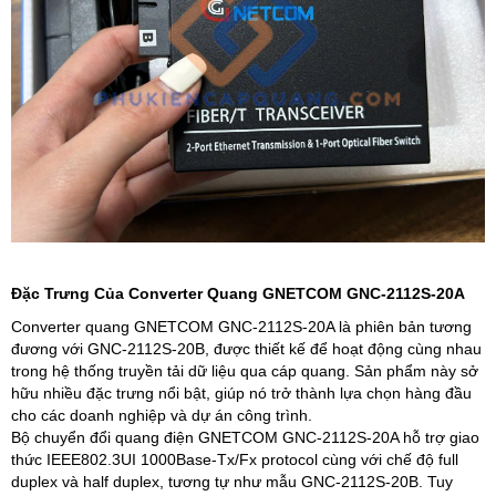
Đặc Trưng Của Converter Quang GNETCOM GNC-2112S-20A
Converter quang GNETCOM GNC-2112S-20A là phiên bản tương
đương với GNC-2112S-20B, được thiết kế để hoạt động cùng nhau
trong hệ thống truyền tải dữ liệu qua cáp quang. Sản phẩm này sở
hữu nhiều đặc trưng nổi bật, giúp nó trở thành lựa chọn hàng đầu
cho các doanh nghiệp và dự án công trình.
Bộ chuyển đổi quang điện GNETCOM GNC-2112S-20A hỗ trợ giao
thức IEEE802.3UI 1000Base-Tx/Fx protocol cùng với chế độ full
duplex và half duplex, tương tự như mẫu GNC-2112S-20B. Tuy