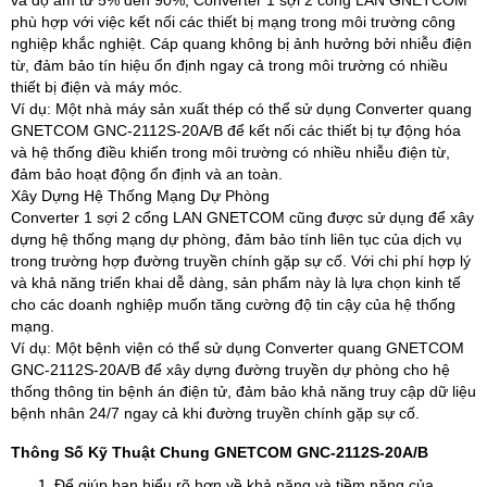
và độ ẩm từ 5% đến 90%, Converter 1 sợi 2 cổng LAN GNETCOM
phù hợp với việc kết nối các thiết bị mạng trong môi trường công
nghiệp khắc nghiệt. Cáp quang không bị ảnh hưởng bởi nhiễu điện
từ, đảm bảo tín hiệu ổn định ngay cả trong môi trường có nhiều
thiết bị điện và máy móc.
Ví dụ: Một nhà máy sản xuất thép có thể sử dụng Converter quang
GNETCOM GNC-2112S-20A/B để kết nối các thiết bị tự động hóa
và hệ thống điều khiển trong môi trường có nhiều nhiễu điện từ,
đảm bảo hoạt động ổn định và an toàn.
Xây Dựng Hệ Thống Mạng Dự Phòng
Converter 1 sợi 2 cổng LAN GNETCOM cũng được sử dụng để xây
dựng hệ thống mạng dự phòng, đảm bảo tính liên tục của dịch vụ
trong trường hợp đường truyền chính gặp sự cố. Với chi phí hợp lý
và khả năng triển khai dễ dàng, sản phẩm này là lựa chọn kinh tế
cho các doanh nghiệp muốn tăng cường độ tin cậy của hệ thống
mạng.
Ví dụ: Một bệnh viện có thể sử dụng Converter quang GNETCOM
GNC-2112S-20A/B để xây dựng đường truyền dự phòng cho hệ
thống thông tin bệnh án điện tử, đảm bảo khả năng truy cập dữ liệu
bệnh nhân 24/7 ngay cả khi đường truyền chính gặp sự cố.
Thông Số Kỹ Thuật Chung GNETCOM GNC-2112S-20A/B
Để giúp bạn hiểu rõ hơn về khả năng và tiềm năng của