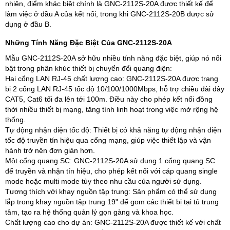
nhiên, điểm khác biệt chính là GNC-2112S-20A được thiết kế để
làm việc ở đầu A của kết nối, trong khi GNC-2112S-20B được sử
dụng ở đầu B.
Những Tính Năng Đặc Biệt Của GNC-2112S-20A
Mẫu GNC-2112S-20A sở hữu nhiều tính năng đặc biệt, giúp nó nổi
bật trong phân khúc thiết bị chuyển đổi quang điện:
Hai cổng LAN RJ-45 chất lượng cao: GNC-2112S-20A được trang
bị 2 cổng LAN RJ-45 tốc độ 10/100/1000Mbps, hỗ trợ chiều dài dây
CAT5, Cat6 tối đa lên tới 100m. Điều này cho phép kết nối đồng
thời nhiều thiết bị mạng, tăng tính linh hoạt trong việc mở rộng hệ
thống.
Tự động nhận diện tốc độ: Thiết bị có khả năng tự động nhận diện
tốc độ truyền tín hiệu qua cổng mạng, giúp việc thiết lập và vận
hành trở nên đơn giản hơn.
Một cổng quang SC: GNC-2112S-20A sử dụng 1 cổng quang SC
để truyền và nhận tín hiệu, cho phép kết nối với cáp quang single
mode hoặc multi mode tùy theo nhu cầu của người sử dụng.
Tương thích với khay nguồn tập trung: Sản phẩm có thể sử dụng
lắp trong khay nguồn tập trung 19" để gom các thiết bị tại tủ trung
tâm, tạo ra hệ thống quản lý gọn gàng và khoa học.
Chất lượng cao cho dự án: GNC-2112S-20A được thiết kế với chất