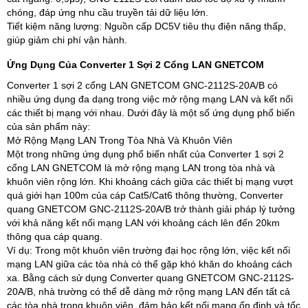
chóng, đáp ứng nhu cầu truyền tải dữ liệu lớn.
Tiết kiệm năng lượng: Nguồn cấp DC5V tiêu thụ điện năng thấp,
giúp giảm chi phí vận hành.
Ứng Dụng Của Converter 1 Sợi 2 Cổng LAN GNETCOM
Converter 1 sợi 2 cổng LAN GNETCOM GNC-2112S-20A/B có
nhiều ứng dụng đa dạng trong việc mở rộng mạng LAN và kết nối
các thiết bị mạng với nhau. Dưới đây là một số ứng dụng phổ biến
của sản phẩm này:
Mở Rộng Mạng LAN Trong Tòa Nhà Và Khuôn Viên
Một trong những ứng dụng phổ biến nhất của Converter 1 sợi 2
cổng LAN GNETCOM là mở rộng mạng LAN trong tòa nhà và
khuôn viên rộng lớn. Khi khoảng cách giữa các thiết bị mạng vượt
quá giới hạn 100m của cáp Cat5/Cat6 thông thường, Converter
quang GNETCOM GNC-2112S-20A/B trở thành giải pháp lý tưởng
với khả năng kết nối mạng LAN với khoảng cách lên đến 20km
thông qua cáp quang.
Ví dụ: Trong một khuôn viên trường đại học rộng lớn, việc kết nối
mạng LAN giữa các tòa nhà có thể gặp khó khăn do khoảng cách
xa. Bằng cách sử dụng Converter quang GNETCOM GNC-2112S-
20A/B, nhà trường có thể dễ dàng mở rộng mạng LAN đến tất cả
các tòa nhà trong khuôn viên, đảm bảo kết nối mạng ổn định và tốc