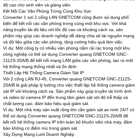
độ cao cho sinh viên và giảng viên.
Kết Nối Các Văn Phòng Trong Cùng Khu Vực
Converter 1 sợi 2 cổng LAN GNETCOM cũng được sử dụng phổ
biến để kết nối các văn phòng trong cùng một khu vực. Với khả
năng truyền tải dữ liệu với tốc độ cao và khoảng cách xa, sản
phẩm này giúp các doanh nghiệp dễ dàng chia sẻ tài nguyên mạng
và dữ liệu giữa các văn phòng, tăng cường hiệu quả làm việc.
Ví dụ: Một công ty có nhiều văn phòng nằm rải rác trong một khu
công nghiệp có thể sử dụng Converter quang GNETCOM GNC-
2112S-20A/B để kết nối mạng LAN giữa các văn phòng, tạo ra một
hệ thống mạng thống nhất và ổn định.
Thiết Lập Hệ Thống Camera Giám Sát IP
Với 2 cổng LAN RJ-45, Converter quang GNETCOM GNC-2112S-
20A/B là giải pháp lý tưởng cho việc thiết lập hệ thống camera giám
sát IP với khoảng cách xa. Sản phẩm này giúp truyền tải hình ảnh
và video từ camera IP đến trung tâm giám sát với độ trễ thấp và
chất lượng cao, đảm bảo hiệu quả giám sát.
Ví dụ: Một nhà máy sản xuất rộng lớn cần giám sát an ninh 24/7 có
thể sử dụng Converter quang GNETCOM GNC-2112S-20A/B để
kết nối hệ thống camera IP trên toàn bộ khuôn viên nhà máy, đảm
bảo không có điểm mù trong giám sát.
Xây Dựng Mạng Lưới Doanh Nghiệp