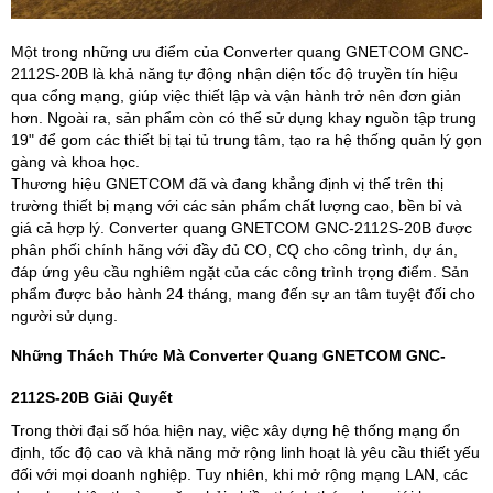
Một trong những ưu điểm của Converter quang GNETCOM GNC-
2112S-20B là khả năng tự động nhận diện tốc độ truyền tín hiệu
qua cổng mạng, giúp việc thiết lập và vận hành trở nên đơn giản
hơn. Ngoài ra, sản phẩm còn có thể sử dụng khay nguồn tập trung
19" để gom các thiết bị tại tủ trung tâm, tạo ra hệ thống quản lý gọn
gàng và khoa học.
Thương hiệu GNETCOM đã và đang khẳng định vị thế trên thị
trường thiết bị mạng với các sản phẩm chất lượng cao, bền bỉ và
giá cả hợp lý. Converter quang GNETCOM GNC-2112S-20B được
phân phối chính hãng với đầy đủ CO, CQ cho công trình, dự án,
đáp ứng yêu cầu nghiêm ngặt của các công trình trọng điểm. Sản
phẩm được bảo hành 24 tháng, mang đến sự an tâm tuyệt đối cho
người sử dụng.
Những Thách Thức Mà Converter Quang GNETCOM GNC-
2112S-20B Giải Quyết
Trong thời đại số hóa hiện nay, việc xây dựng hệ thống mạng ổn
định, tốc độ cao và khả năng mở rộng linh hoạt là yêu cầu thiết yếu
đối với mọi doanh nghiệp. Tuy nhiên, khi mở rộng mạng LAN, các