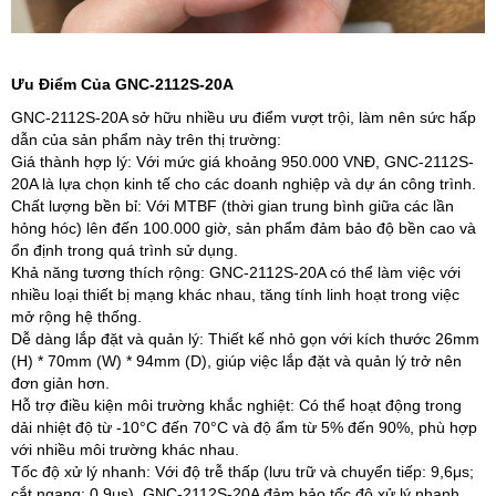
Ưu Điểm Của GNC-2112S-20A
GNC-2112S-20A sở hữu nhiều ưu điểm vượt trội, làm nên sức hấp
dẫn của sản phẩm này trên thị trường:
Giá thành hợp lý: Với mức giá khoảng 950.000 VNĐ, GNC-2112S-
20A là lựa chọn kinh tế cho các doanh nghiệp và dự án công trình.
Chất lượng bền bỉ: Với MTBF (thời gian trung bình giữa các lần
hỏng hóc) lên đến 100.000 giờ, sản phẩm đảm bảo độ bền cao và
ổn định trong quá trình sử dụng.
Khả năng tương thích rộng: GNC-2112S-20A có thể làm việc với
nhiều loại thiết bị mạng khác nhau, tăng tính linh hoạt trong việc
mở rộng hệ thống.
Dễ dàng lắp đặt và quản lý: Thiết kế nhỏ gọn với kích thước 26mm
(H) * 70mm (W) * 94mm (D), giúp việc lắp đặt và quản lý trở nên
đơn giản hơn.
Hỗ trợ điều kiện môi trường khắc nghiệt: Có thể hoạt động trong
dải nhiệt độ từ -10°C đến 70°C và độ ẩm từ 5% đến 90%, phù hợp
với nhiều môi trường khác nhau.
Tốc độ xử lý nhanh: Với độ trễ thấp (lưu trữ và chuyển tiếp: 9,6μs;
cắt ngang: 0,9μs), GNC-2112S-20A đảm bảo tốc độ xử lý nhanh