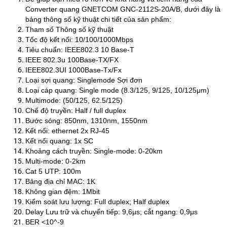
Converter quang GNETCOM GNC-2112S-20A/B, dưới đây là
bảng thông số kỹ thuật chi tiết của sản phẩm:
Tham số Thông số kỹ thuật
Tốc độ kết nối: 10/100/1000Mbps
Tiêu chuẩn: IEEE802.3 10 Base-T
IEEE 802.3u 100Base-TX/FX
IEEE802.3UI 1000Base-Tx/Fx
Loại sợi quang: Singlemode Sợi đơn
Loại cáp quang: Single mode (8.3/125, 9/125, 10/125μm)
Multimode: (50/125, 62.5/125)
Chế độ truyền: Half / full duplex
Bước sóng: 850nm, 1310nm, 1550nm
Kết nối: ethernet 2x RJ-45
Kết nối quang: 1x SC
Khoảng cách truyền: Single-mode: 0-20km
Multi-mode: 0-2km
Cat 5 UTP: 100m
Bảng địa chỉ MAC: 1K
Không gian đệm: 1Mbit
Kiểm soát lưu lượng: Full duplex; Half duplex
Delay Lưu trữ và chuyển tiếp: 9,6μs; cắt ngang: 0,9μs
BER <10^-9