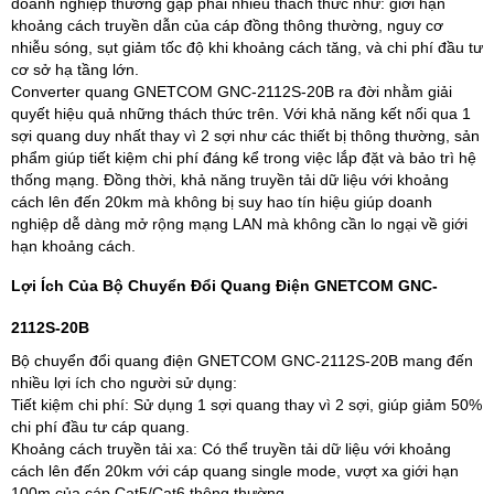
doanh nghiệp thường gặp phải nhiều thách thức như: giới hạn
khoảng cách truyền dẫn của cáp đồng thông thường, nguy cơ
nhiễu sóng, sụt giảm tốc độ khi khoảng cách tăng, và chi phí đầu tư
cơ sở hạ tầng lớn.
Converter quang GNETCOM GNC-2112S-20B ra đời nhằm giải
quyết hiệu quả những thách thức trên. Với khả năng kết nối qua 1
sợi quang duy nhất thay vì 2 sợi như các thiết bị thông thường, sản
phẩm giúp tiết kiệm chi phí đáng kể trong việc lắp đặt và bảo trì hệ
thống mạng. Đồng thời, khả năng truyền tải dữ liệu với khoảng
cách lên đến 20km mà không bị suy hao tín hiệu giúp doanh
nghiệp dễ dàng mở rộng mạng LAN mà không cần lo ngại về giới
hạn khoảng cách.
Lợi Ích Của Bộ Chuyển Đổi Quang Điện GNETCOM GNC-
2112S-20B
Bộ chuyển đổi quang điện GNETCOM GNC-2112S-20B mang đến
nhiều lợi ích cho người sử dụng:
Tiết kiệm chi phí: Sử dụng 1 sợi quang thay vì 2 sợi, giúp giảm 50%
chi phí đầu tư cáp quang.
Khoảng cách truyền tải xa: Có thể truyền tải dữ liệu với khoảng
cách lên đến 20km với cáp quang single mode, vượt xa giới hạn
100m của cáp Cat5/Cat6 thông thường.