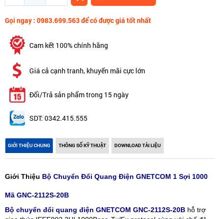
Gọi ngay : 0983.699.563 để có được giá tốt nhất
Cam kết 100% chính hãng
Giá cả cạnh tranh, khuyến mãi cực lớn
Đổi/Trả sản phẩm trong 15 ngày
SDT: 0342.415.555
GIỚI THIỆU CHUNG
THÔNG SỐ KỸ THUẬT
DOWNLOAD TÀI LIỆU
Giới Thiệu
Bộ Chuyển Đổi Quang Điện GNETCOM 1 Sợi 1000
Mã GNC-2112S-20B
Bộ chuyển đổi quang điện GNETCOM GNC-2112S-20B
hỗ trợ