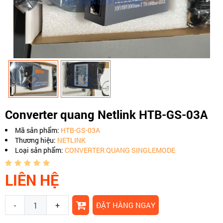
Converter quang Netlink HTB-GS-03A
Mã sản phẩm:
HTB-GS-03A
Thương hiệu:
NETLINK
Loại sản phẩm:
CONVERTER QUANG SINGLEMODE
LIÊN HỆ
-
+
ĐẶT HÀNG NGAY