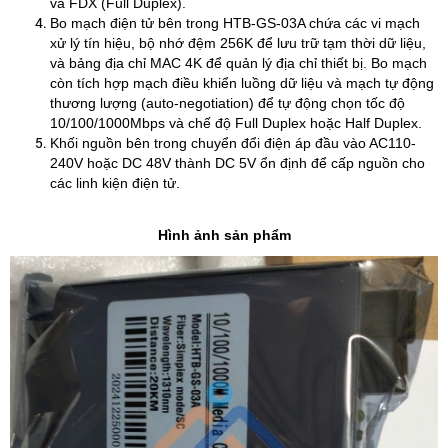
và FDX (Full Duplex).
​Bo mạch điện tử bên trong HTB-GS-03A chứa các vi mạch
xử lý tín hiệu, bộ nhớ đệm 256K để lưu trữ tạm thời dữ liệu,
và bảng địa chỉ MAC 4K để quản lý địa chỉ thiết bị. Bo mạch
còn tích hợp mạch điều khiển luồng dữ liệu và mạch tự động
thương lượng (auto-negotiation) để tự động chọn tốc độ
10/100/1000Mbps và chế độ Full Duplex hoặc Half Duplex.
​Khối nguồn bên trong chuyển đổi điện áp đầu vào AC110-
240V hoặc DC 48V thành DC 5V ổn định để cấp nguồn cho
các linh kiện điện tử.
Hình ảnh sản phẩm