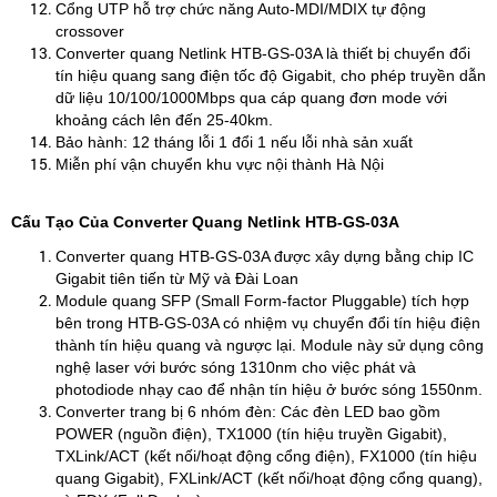
Cổng UTP hỗ trợ chức năng Auto-MDI/MDIX tự động
crossover
Converter quang Netlink HTB-GS-03A là thiết bị chuyển đổi
tín hiệu quang sang điện tốc độ Gigabit, cho phép truyền dẫn
dữ liệu 10/100/1000Mbps qua cáp quang đơn mode với
khoảng cách lên đến 25-40km.
Bảo hành: 12 tháng lỗi 1 đổi 1 nếu lỗi nhà sản xuất
Miễn phí vận chuyển khu vực nội thành Hà Nội
Cấu Tạo Của Converter Quang Netlink HTB-GS-03A
Converter quang HTB-GS-03A được xây dựng bằng chip IC
Gigabit tiên tiến từ Mỹ và Đài Loan
Module quang SFP (Small Form-factor Pluggable) tích hợp
bên trong HTB-GS-03A có nhiệm vụ chuyển đổi tín hiệu điện
thành tín hiệu quang và ngược lại. Module này sử dụng công
nghệ laser với bước sóng 1310nm cho việc phát và
photodiode nhạy cao để nhận tín hiệu ở bước sóng 1550nm.
​Converter trang bị 6 nhóm đèn: Các đèn LED bao gồm
POWER (nguồn điện), TX1000 (tín hiệu truyền Gigabit),
TXLink/ACT (kết nối/hoạt động cổng điện), FX1000 (tín hiệu
quang Gigabit), FXLink/ACT (kết nối/hoạt động cổng quang),