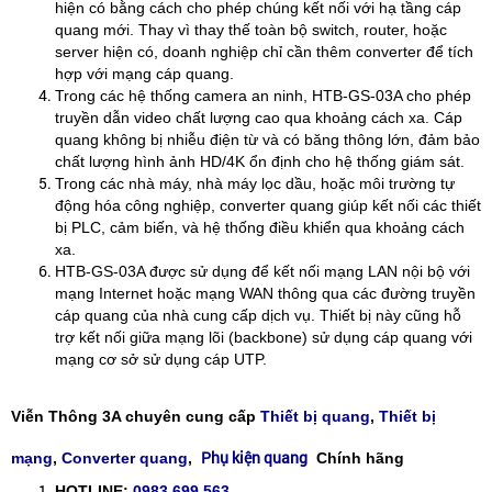
hiện có bằng cách cho phép chúng kết nối với hạ tầng cáp
quang mới. Thay vì thay thế toàn bộ switch, router, hoặc
server hiện có, doanh nghiệp chỉ cần thêm converter để tích
hợp với mạng cáp quang.
​Trong các hệ thống camera an ninh, HTB-GS-03A cho phép
truyền dẫn video chất lượng cao qua khoảng cách xa. Cáp
quang không bị nhiễu điện từ và có băng thông lớn, đảm bảo
chất lượng hình ảnh HD/4K ổn định cho hệ thống giám sát.
​Trong các nhà máy, nhà máy lọc dầu, hoặc môi trường tự
động hóa công nghiệp, converter quang giúp kết nối các thiết
bị PLC, cảm biến, và hệ thống điều khiển qua khoảng cách
xa.
​HTB-GS-03A được sử dụng để kết nối mạng LAN nội bộ với
mạng Internet hoặc mạng WAN thông qua các đường truyền
cáp quang của nhà cung cấp dịch vụ. Thiết bị này cũng hỗ
trợ kết nối giữa mạng lõi (backbone) sử dụng cáp quang với
mạng cơ sở sử dụng cáp UTP.
Viễn Thông 3A chuyên cung cấp
Thiết bị quang
,
Thiết bị
Phụ kiện quang
mạng
,
Converter quang
,
Chính hãng
HOTLINE:
0983.699.563