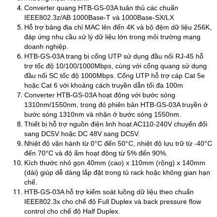
Converter quang HTB-GS-03A tuân thủ các chuẩn
IEEE802.3z/AB 1000Base-T và 1000Base-SX/LX
Hỗ trợ bảng địa chỉ MAC lên đến 4K và bộ đệm dữ liệu 256K,
đáp ứng nhu cầu xử lý dữ liệu lớn trong môi trường mạng
doanh nghiệp.
HTB-GS-03A trang bị cổng UTP sử dụng đầu nối RJ-45 hỗ
trợ tốc độ 10/100/1000Mbps, cùng với cổng quang sử dụng
đầu nối SC tốc độ 1000Mbps. Cổng UTP hỗ trợ cáp Cat 5e
hoặc Cat 6 với khoảng cách truyền dẫn tối đa 100m
Converter HTB-GS-03A hoạt động với bước sóng
1310nm/1550nm, trong đó phiên bản HTB-GS-03A truyền ở
bước sóng 1310nm và nhận ở bước sóng 1550nm.
Thiết bị hỗ trợ nguồn điện linh hoạt AC110-240V chuyển đổi
sang DC5V hoặc DC 48V sang DC5V.
Nhiệt độ vận hành từ 0°C đến 50°C, nhiệt độ lưu trữ từ -40°C
đến 70°C và độ ẩm hoạt động từ 5% đến 90%.
Kích thước nhỏ gọn 40mm (cao) x 110mm (rộng) x 140mm
(dài) giúp dễ dàng lắp đặt trong tủ rack hoặc không gian hạn
chế.
​HTB-GS-03A hỗ trợ kiểm soát luồng dữ liệu theo chuẩn
IEEE802.3x cho chế độ Full Duplex và back pressure flow
control cho chế độ Half Duplex.