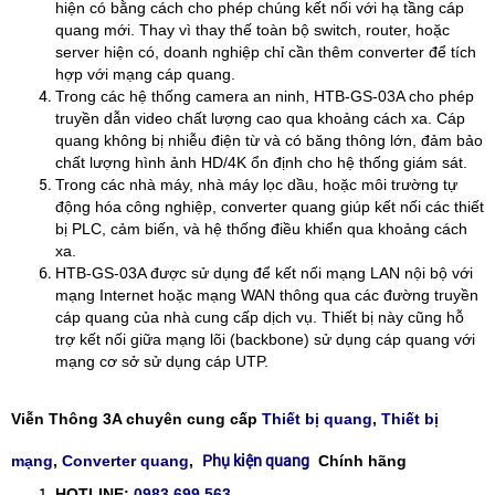
hiện có bằng cách cho phép chúng kết nối với hạ tầng cáp
quang mới. Thay vì thay thế toàn bộ switch, router, hoặc
server hiện có, doanh nghiệp chỉ cần thêm converter để tích
hợp với mạng cáp quang.
​Trong các hệ thống camera an ninh, HTB-GS-03A cho phép
truyền dẫn video chất lượng cao qua khoảng cách xa. Cáp
quang không bị nhiễu điện từ và có băng thông lớn, đảm bảo
chất lượng hình ảnh HD/4K ổn định cho hệ thống giám sát.
​Trong các nhà máy, nhà máy lọc dầu, hoặc môi trường tự
động hóa công nghiệp, converter quang giúp kết nối các thiết
bị PLC, cảm biến, và hệ thống điều khiển qua khoảng cách
xa.
​HTB-GS-03A được sử dụng để kết nối mạng LAN nội bộ với
mạng Internet hoặc mạng WAN thông qua các đường truyền
cáp quang của nhà cung cấp dịch vụ. Thiết bị này cũng hỗ
trợ kết nối giữa mạng lõi (backbone) sử dụng cáp quang với
mạng cơ sở sử dụng cáp UTP.
Viễn Thông 3A chuyên cung cấp
Thiết bị quang
,
Thiết bị
Phụ kiện quang
mạng
,
Converter quang
,
Chính hãng
HOTLINE:
0983.699.563