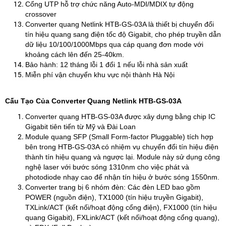
Cổng UTP hỗ trợ chức năng Auto-MDI/MDIX tự động
crossover
Converter quang Netlink HTB-GS-03A là thiết bị chuyển đổi
tín hiệu quang sang điện tốc độ Gigabit, cho phép truyền dẫn
dữ liệu 10/100/1000Mbps qua cáp quang đơn mode với
khoảng cách lên đến 25-40km.
Bảo hành: 12 tháng lỗi 1 đổi 1 nếu lỗi nhà sản xuất
Miễn phí vận chuyển khu vực nội thành Hà Nội
Cấu Tạo Của Converter Quang Netlink HTB-GS-03A
Converter quang HTB-GS-03A được xây dựng bằng chip IC
Gigabit tiên tiến từ Mỹ và Đài Loan
Module quang SFP (Small Form-factor Pluggable) tích hợp
bên trong HTB-GS-03A có nhiệm vụ chuyển đổi tín hiệu điện
thành tín hiệu quang và ngược lại. Module này sử dụng công
nghệ laser với bước sóng 1310nm cho việc phát và
photodiode nhạy cao để nhận tín hiệu ở bước sóng 1550nm.
​Converter trang bị 6 nhóm đèn: Các đèn LED bao gồm
POWER (nguồn điện), TX1000 (tín hiệu truyền Gigabit),
TXLink/ACT (kết nối/hoạt động cổng điện), FX1000 (tín hiệu
quang Gigabit), FXLink/ACT (kết nối/hoạt động cổng quang),