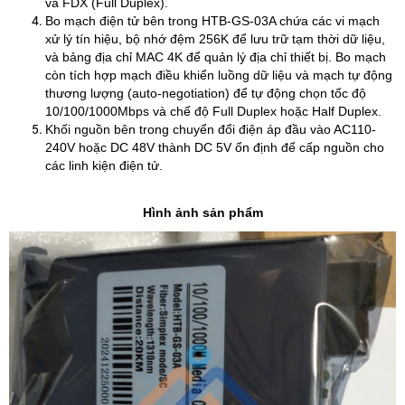
và FDX (Full Duplex).
​Bo mạch điện tử bên trong HTB-GS-03A chứa các vi mạch
xử lý tín hiệu, bộ nhớ đệm 256K để lưu trữ tạm thời dữ liệu,
và bảng địa chỉ MAC 4K để quản lý địa chỉ thiết bị. Bo mạch
còn tích hợp mạch điều khiển luồng dữ liệu và mạch tự động
thương lượng (auto-negotiation) để tự động chọn tốc độ
10/100/1000Mbps và chế độ Full Duplex hoặc Half Duplex.
​Khối nguồn bên trong chuyển đổi điện áp đầu vào AC110-
240V hoặc DC 48V thành DC 5V ổn định để cấp nguồn cho
các linh kiện điện tử.
Hình ảnh sản phẩm