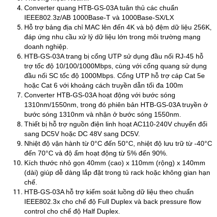
Converter quang HTB-GS-03A tuân thủ các chuẩn
IEEE802.3z/AB 1000Base-T và 1000Base-SX/LX
Hỗ trợ bảng địa chỉ MAC lên đến 4K và bộ đệm dữ liệu 256K,
đáp ứng nhu cầu xử lý dữ liệu lớn trong môi trường mạng
doanh nghiệp.
HTB-GS-03A trang bị cổng UTP sử dụng đầu nối RJ-45 hỗ
trợ tốc độ 10/100/1000Mbps, cùng với cổng quang sử dụng
đầu nối SC tốc độ 1000Mbps. Cổng UTP hỗ trợ cáp Cat 5e
hoặc Cat 6 với khoảng cách truyền dẫn tối đa 100m
Converter HTB-GS-03A hoạt động với bước sóng
1310nm/1550nm, trong đó phiên bản HTB-GS-03A truyền ở
bước sóng 1310nm và nhận ở bước sóng 1550nm.
Thiết bị hỗ trợ nguồn điện linh hoạt AC110-240V chuyển đổi
sang DC5V hoặc DC 48V sang DC5V.
Nhiệt độ vận hành từ 0°C đến 50°C, nhiệt độ lưu trữ từ -40°C
đến 70°C và độ ẩm hoạt động từ 5% đến 90%.
Kích thước nhỏ gọn 40mm (cao) x 110mm (rộng) x 140mm
(dài) giúp dễ dàng lắp đặt trong tủ rack hoặc không gian hạn
chế.
​HTB-GS-03A hỗ trợ kiểm soát luồng dữ liệu theo chuẩn
IEEE802.3x cho chế độ Full Duplex và back pressure flow
control cho chế độ Half Duplex.