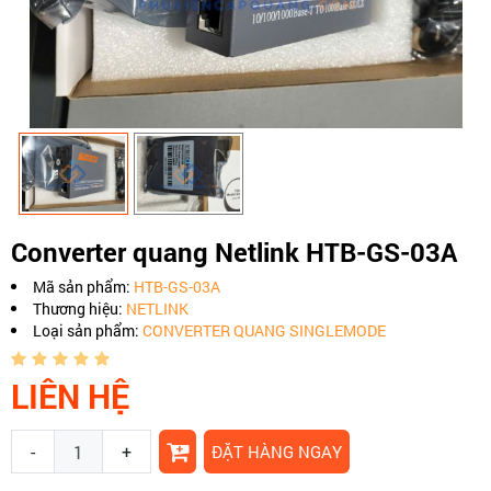
Converter quang Netlink HTB-GS-03A
Mã sản phẩm:
HTB-GS-03A
Thương hiệu:
NETLINK
Loại sản phẩm:
CONVERTER QUANG SINGLEMODE
LIÊN HỆ
-
+
ĐẶT HÀNG NGAY