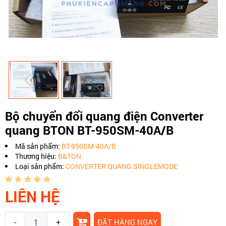
Bộ chuyển đổi quang điện Converter
quang BTON BT-950SM-40A/B
Mã sản phẩm:
BT-950SM-40A/B
Thương hiệu:
B&TON
Loại sản phẩm:
CONVERTER QUANG SINGLEMODE
LIÊN HỆ
-
+
ĐẶT HÀNG NGAY