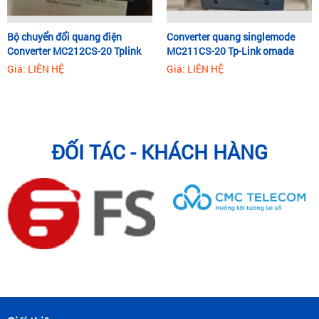
Bộ chuyển đổi quang điện
Converter quang singlemode
Converter MC212CS-20 Tplink
MC211CS-20 Tp-Link omada
omada
Giá: LIÊN HỆ
Giá: LIÊN HỆ
ĐỐI TÁC - KHÁCH HÀNG