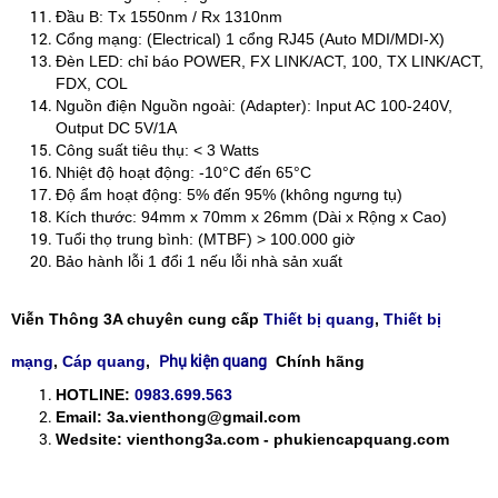
Đầu B: Tx 1550nm / Rx 1310nm
Cổng mạng: (Electrical) 1 cổng RJ45 (Auto MDI/MDI-X)
Đèn LED: chỉ báo POWER, FX LINK/ACT, 100, TX LINK/ACT,
FDX, COL
Nguồn điện Nguồn ngoài: (Adapter): Input AC 100-240V,
Output DC 5V/1A
Công suất tiêu thụ: < 3 Watts
Nhiệt độ hoạt động: -10°C đến 65°C
Độ ẩm hoạt động: 5% đến 95% (không ngưng tụ)
Kích thước: 94mm x 70mm x 26mm (Dài x Rộng x Cao)
Tuổi thọ trung bình: (MTBF) > 100.000 giờ
Bảo hành lỗi 1 đổi 1 nếu lỗi nhà sản xuất
Viễn Thông 3A chuyên cung cấp
Thiết bị quang
,
Thiết bị
Phụ kiện quang
mạng
,
Cáp quang
,
Chính hãng
HOTLINE:
0983.699.563
Email: 3a.vienthong@gmail.com
Wedsite: vienthong3a.com - phukiencapquang.com