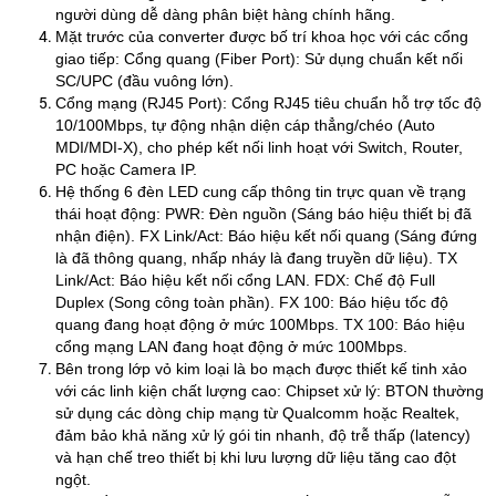
người dùng dễ dàng phân biệt hàng chính hãng.
Mặt trước của converter được bố trí khoa học với các cổng
giao tiếp: Cổng quang (Fiber Port): Sử dụng chuẩn kết nối
SC/UPC (đầu vuông lớn).
Cổng mạng (RJ45 Port): Cổng RJ45 tiêu chuẩn hỗ trợ tốc độ
10/100Mbps, tự động nhận diện cáp thẳng/chéo (Auto
MDI/MDI-X), cho phép kết nối linh hoạt với Switch, Router,
PC hoặc Camera IP.
Hệ thống 6 đèn LED cung cấp thông tin trực quan về trạng
thái hoạt động: PWR: Đèn nguồn (Sáng báo hiệu thiết bị đã
nhận điện). FX Link/Act: Báo hiệu kết nối quang (Sáng đứng
là đã thông quang, nhấp nháy là đang truyền dữ liệu). TX
Link/Act: Báo hiệu kết nối cổng LAN. FDX: Chế độ Full
Duplex (Song công toàn phần). FX 100: Báo hiệu tốc độ
quang đang hoạt động ở mức 100Mbps. TX 100: Báo hiệu
cổng mạng LAN đang hoạt động ở mức 100Mbps.
Bên trong lớp vỏ kim loại là bo mạch được thiết kế tinh xảo
với các linh kiện chất lượng cao: Chipset xử lý: BTON thường
sử dụng các dòng chip mạng từ Qualcomm hoặc Realtek,
đảm bảo khả năng xử lý gói tin nhanh, độ trễ thấp (latency)
và hạn chế treo thiết bị khi lưu lượng dữ liệu tăng cao đột
ngột.