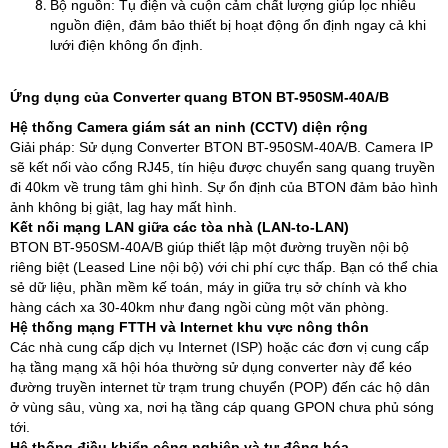
Bộ nguồn: Tụ điện và cuộn cảm chất lượng giúp lọc nhiễu
nguồn điện, đảm bảo thiết bị hoạt động ổn định ngay cả khi
lưới điện không ổn định.
Ứng dụng của Converter quang BTON BT-950SM-40A/B
Hệ thống Camera giám sát an ninh (CCTV) diện rộng
Giải pháp: Sử dụng Converter BTON BT-950SM-40A/B. Camera IP
sẽ kết nối vào cổng RJ45, tín hiệu được chuyển sang quang truyền
đi 40km về trung tâm ghi hình. Sự ổn định của BTON đảm bảo hình
ảnh không bị giật, lag hay mất hình.​
Kết nối mạng LAN giữa các tòa nhà (LAN-to-LAN)
BTON BT-950SM-40A/B giúp thiết lập một đường truyền nội bộ
riêng biệt (Leased Line nội bộ) với chi phí cực thấp. Bạn có thể chia
sẻ dữ liệu, phần mềm kế toán, máy in giữa trụ sở chính và kho
hàng cách xa 30-40km như đang ngồi cùng một văn phòng.
Hệ thống mạng FTTH và Internet khu vực nông thôn
Các nhà cung cấp dịch vụ Internet (ISP) hoặc các đơn vị cung cấp
hạ tầng mạng xã hội hóa thường sử dụng converter này để kéo
đường truyền internet từ trạm trung chuyển (POP) đến các hộ dân
ở vùng sâu, vùng xa, nơi hạ tầng cáp quang GPON chưa phủ sóng
tới.
Hệ thống điều khiển công nghiệp và tự động hóa