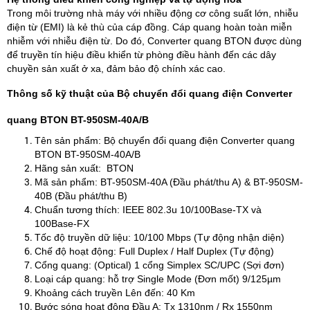
Trong môi trường nhà máy với nhiều động cơ công suất lớn, nhiễu
điện từ (EMI) là kẻ thù của cáp đồng. Cáp quang hoàn toàn miễn
nhiễm với nhiễu điện từ. Do đó, Converter quang BTON được dùng
để truyền tín hiệu điều khiển từ phòng điều hành đến các dây
chuyền sản xuất ở xa, đảm bảo độ chính xác cao.
Thông số kỹ thuật của Bộ chuyển đổi quang điện Converter
quang BTON BT-950SM-40A/B
Tên sản phẩm: Bộ chuyển đổi quang điện Converter quang
BTON BT-950SM-40A/B
Hãng sản xuất: BTON
Mã sản phẩm: BT-950SM-40A (Đầu phát/thu A) & BT-950SM-
40B (Đầu phát/thu B)
Chuẩn tương thích: IEEE 802.3u 10/100Base-TX và
100Base-FX
Tốc độ truyền dữ liệu: 10/100 Mbps (Tự động nhận diện)
Chế độ hoạt động: Full Duplex / Half Duplex (Tự động)
Cổng quang: (Optical) 1 cổng Simplex SC/UPC (Sợi đơn)
Loại cáp quang: hỗ trợ Single Mode (Đơn mốt) 9/125µm
Khoảng cách truyền Lên đến: 40 Km
Bước sóng hoạt động Đầu A: Tx 1310nm / Rx 1550nm