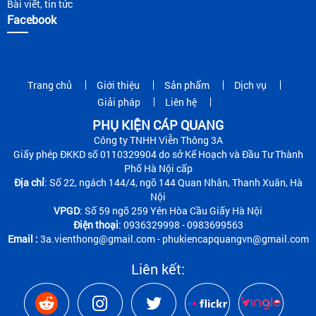
Bài viết, tin tức
Facebook
Trang chủ
Giới thiệu
Sản phẩm
Dịch vụ
Giải pháp
Liên hệ
PHỤ KIỆN CÁP QUANG
Công ty TNHH Viễn Thông 3A
Giấy phép ĐKKD số 0110329904 do sở Kế Hoạch và Đầu Tư Thành
Phố Hà Nội cấp
Địa chỉ
: Số 22, ngách 144/4, ngõ 144 Quan Nhân, Thanh Xuân, Hà
Nội
VPGD
: Số 59 ngõ 259 Yên Hòa Cầu Giấy Hà Nội
Điện thoại
: 0936329998 - 0983699563
Email :
3a.vienthong@gmail.com - phukiencapquangvn@gmail.com
Liên kết: