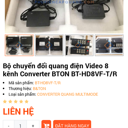
Bộ chuyển đổi quang điện Video 8
kênh Converter BTON BT-HD8VF-T/R
Mã sản phẩm:
BT-HD8VF-T/R
Thương hiệu:
B&TON
Loại sản phẩm:
CONVERTER QUANG MULTIMODE
LIÊN HỆ
-
+
ĐẶT HÀNG NGAY