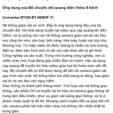
Ứng dụng của Bộ chuyển đổi quang điện Video 8 kênh
Converter BTON BT-HD8VF-T/
Hệ thống giám sát an ninh: Đây là ứng dụng hàng đầu của bộ
chuyển đổi. Với khả năng truyền tải video qua cáp quang lên đến
20km, nó lý tưởng cho các hệ thống camera giám sát tại các khu
vực rộng lớn như: sân bay, bến cảng, nhà máy, hoặc các tòa nhà
thương mại. Tín hiệu video ổn định, không bị nhiễu do môi trường
điện từ, đảm bảo hình ảnh rõ nét cho việc theo dõi và ghi hình.
Công nghiệp và sản xuất: Trong môi trường công nghiệp, nơi có
nhiều máy móc hoạt động gây nhiễu điện từ mạnh, việc sử dụng
cáp quang để truyền tín hiệu video giúp loại bỏ hoàn toàn vấn đề
này. Bộ chuyển đổi có thể được dùng để kết nối camera giám sát
quy trình sản xuất, hệ thống kiểm tra chất lượng tự động, hay giám
sát từ xa các khu vực nguy hiểm.
Giao thông và thành phố thông minh: Tích hợp vào hệ thống giao
thông, sản phẩm hỗ trợ truyền tải tín hiệu từ camera giao thông về
trung tâm điều khiển, phục vụ giám sát luồng giao thông, xử lý vi
phạm, hoặc quản lý đô thị. Khoảng cách truyền dẫn xa giúp kết nối
các camera phân tán trên diện rộng mà không cần nhiều thiết bị
trung gian.