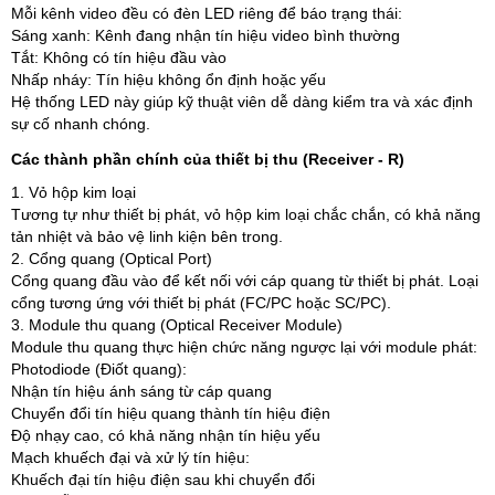
Mỗi kênh video đều có đèn LED riêng để báo trạng thái:
Sáng xanh: Kênh đang nhận tín hiệu video bình thường
Tắt: Không có tín hiệu đầu vào
Nhấp nháy: Tín hiệu không ổn định hoặc yếu
Hệ thống LED này giúp kỹ thuật viên dễ dàng kiểm tra và xác định
sự cố nhanh chóng.
Các thành phần chính của thiết bị thu (Receiver - R)
1. Vỏ hộp kim loại
Tương tự như thiết bị phát, vỏ hộp kim loại chắc chắn, có khả năng
tản nhiệt và bảo vệ linh kiện bên trong.
2. Cổng quang (Optical Port)
Cổng quang đầu vào để kết nối với cáp quang từ thiết bị phát. Loại
cổng tương ứng với thiết bị phát (FC/PC hoặc SC/PC).
3. Module thu quang (Optical Receiver Module)
Module thu quang thực hiện chức năng ngược lại với module phát:
Photodiode (Điốt quang):
Nhận tín hiệu ánh sáng từ cáp quang
Chuyển đổi tín hiệu quang thành tín hiệu điện
Độ nhạy cao, có khả năng nhận tín hiệu yếu
Mạch khuếch đại và xử lý tín hiệu:
Khuếch đại tín hiệu điện sau khi chuyển đổi