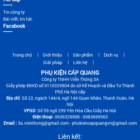
Tin công ty
Bài viết, tin tức
Facebook
Trang chủ
Giới thiệu
Sản phẩm
Dịch vụ
Giải pháp
Liên hệ
PHỤ KIỆN CÁP QUANG
Công ty TNHH Viễn Thông 3A
Giấy phép ĐKKD số 0110329904 do sở Kế Hoạch và Đầu Tư Thành
Phố Hà Nội cấp
Địa chỉ
: Số 22, ngách 144/4, ngõ 144 Quan Nhân, Thanh Xuân, Hà
Nội
VPGD
: Số 59 ngõ 259 Yên Hòa Cầu Giấy Hà Nội
Điện thoại
: 0936329998 - 0983699563
Email :
3a.vienthong@gmail.com - phukiencapquangvn@gmail.com
Liên kết: