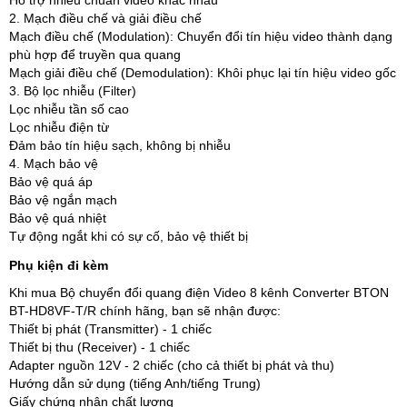
Hỗ trợ nhiều chuẩn video khác nhau
2. Mạch điều chế và giải điều chế
Mạch điều chế (Modulation): Chuyển đổi tín hiệu video thành dạng
phù hợp để truyền qua quang
Mạch giải điều chế (Demodulation): Khôi phục lại tín hiệu video gốc
3. Bộ lọc nhiễu (Filter)
Lọc nhiễu tần số cao
Lọc nhiễu điện từ
Đảm bảo tín hiệu sạch, không bị nhiễu
4. Mạch bảo vệ
Bảo vệ quá áp
Bảo vệ ngắn mạch
Bảo vệ quá nhiệt
Tự động ngắt khi có sự cố, bảo vệ thiết bị
Phụ kiện đi kèm
Khi mua Bộ chuyển đổi quang điện Video 8 kênh Converter BTON
BT-HD8VF-T/R chính hãng, bạn sẽ nhận được:
Thiết bị phát (Transmitter) - 1 chiếc
Thiết bị thu (Receiver) - 1 chiếc
Adapter nguồn 12V - 2 chiếc (cho cả thiết bị phát và thu)
Hướng dẫn sử dụng (tiếng Anh/tiếng Trung)
Giấy chứng nhận chất lượng