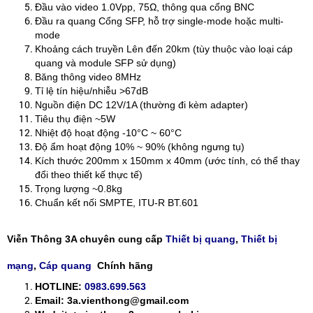
Đầu vào video 1.0Vpp, 75Ω, thông qua cổng BNC
Đầu ra quang Cổng SFP, hỗ trợ single-mode hoặc multi-
mode
Khoảng cách truyền Lên đến 20km (tùy thuộc vào loại cáp
quang và module SFP sử dụng)
Băng thông video 8MHz
Tỉ lệ tín hiệu/nhiễu >67dB
Nguồn điện DC 12V/1A (thường đi kèm adapter)
Tiêu thụ điện ~5W
Nhiệt độ hoạt động -10°C ~ 60°C
Độ ẩm hoạt động 10% ~ 90% (không ngưng tụ)
Kích thước 200mm x 150mm x 40mm (ước tính, có thể thay
đổi theo thiết kế thực tế)
Trọng lượng ~0.8kg
Chuẩn kết nối SMPTE, ITU-R BT.601
Viễn Thông 3A chuyên cung cấp
Thiết bị quang
,
Thiết bị
mạng
,
Cáp quang
Chính hãng
HOTLINE:
0983.699.563
Email: 3a.vienthong@gmail.com