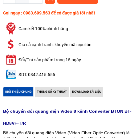
Gọi ngay : 0983.699.563 để có được giá tốt nhất
Cam kết 100% chính hãng
Giá cả cạnh tranh, khuyến mãi cực lớn
Đổi/Trả sản phẩm trong 15 ngày
SDT: 0342.415.555
GIỚI THIỆU CHUNG
THÔNG SỐ KỸ THUẬT
DOWNLOAD TÀI LIỆU
Bộ chuyển đổi quang điện Video 8 kênh Converter BTON BT-
HD8VF-T/R
Bộ chuyển đổi quang điện Video (Video Fiber Optic Converter) là