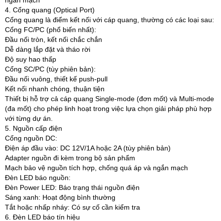
ngắn mạch
4. Cổng quang (Optical Port)
Cổng quang là điểm kết nối với cáp quang, thường có các loại sau:
Cổng FC/PC (phổ biến nhất):
Đầu nối tròn, kết nối chắc chắn
Dễ dàng lắp đặt và tháo rời
Độ suy hao thấp
Cổng SC/PC (tùy phiên bản):
Đầu nối vuông, thiết kế push-pull
Kết nối nhanh chóng, thuận tiện
Thiết bị hỗ trợ cả cáp quang Single-mode (đơn mốt) và Multi-mode
(đa mốt) cho phép linh hoạt trong việc lựa chọn giải pháp phù hợp
với từng dự án.
5. Nguồn cấp điện
Cổng nguồn DC:
Điện áp đầu vào: DC 12V/1A hoặc 2A (tùy phiên bản)
Adapter nguồn đi kèm trong bộ sản phẩm
Mạch bảo vệ nguồn tích hợp, chống quá áp và ngắn mạch
Đèn LED báo nguồn:
Đèn Power LED: Báo trạng thái nguồn điện
Sáng xanh: Hoạt động bình thường
Tắt hoặc nhấp nháy: Có sự cố cần kiểm tra
6. Đèn LED báo tín hiệu