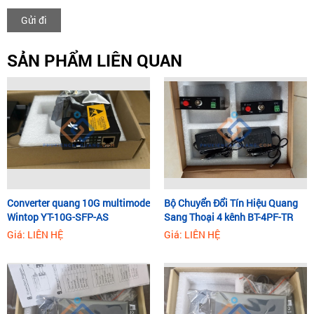
Gửi đi
SẢN PHẨM LIÊN QUAN
Converter quang 10G multimode
Bộ Chuyển Đổi Tín Hiệu Quang
Wintop YT-10G-SFP-AS
Sang Thoại 4 kênh BT-4PF-TR
Giá: LIÊN HỆ
Giá: LIÊN HỆ