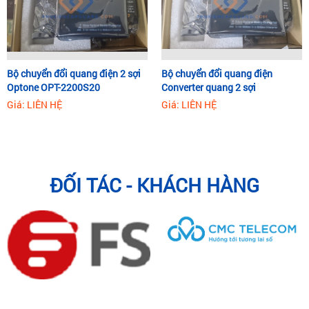
Bộ chuyển đổi quang điện 2 sợi
Bộ chuyển đổi quang điện
Optone OPT-2200S20
Converter quang 2 sợi
multimode Optone 10/100/1000
Giá: LIÊN HỆ
Giá: LIÊN HỆ
ĐỐI TÁC - KHÁCH HÀNG