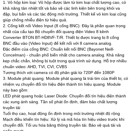
1. Vỏ hộp kim loại: Vỏ hộp được làm từ kim loại chất lượng cao, có
khả năng tản nhiệt tốt và bảo vệ các linh kiện bên trong khỏi va
đập, bụi bẩn và các tác động môi trường. Thiết kế vỏ kim loại cũng
giúp chống nhiễu điện từ hiệu quả.
2. Cổng kết nối Video Input (8 cổng BNC): Đây là phần quan trọng
nhất của cấu tạo Bộ chuyển đổi quang điện Video 8 kênh
Converter BTON BT-HD8VF-T/R. Thiết bị được trang bị 8 cổng
BNC đầu vào (Video Input) để kết nối với 8 camera analog.
Đặc điểm của cổng BNC: Chuẩn kết nối BNC (Bayonet Neill-
Concelman) - chuẩn phổ biến nhất cho camera analog. Khả năng
kẹp chắc chắn, không bị tuột trong quá trình sử dụng. Hỗ trợ nhiều
chuẩn video: AHD, TVI, CVI, CVBS
Tương thích với camera có độ phân giải từ 720P đến 1080P
3. Module phát quang: Module phát quang là trái tim của thiết bị, có
nhiệm vụ chuyển đổi tín hiệu điện thành tín hiệu quang. Module
này bao gồm:
LED phát quang hoặc Laser Diode: Chuyển đổi tín hiệu điện thành
các xung ánh sáng. Tần số phát ổn định, đảm bảo chất lượng
truyền tải
Tuổi thọ cao, hoạt động ổn định trong môi trường nhiệt độ rộng
Mạch điều khiển tín hiệu: Xử lý và mã hóa tín hiệu video trước khi
chuyển đổi. Tối ưu hóa băng thông truyền tải. Bảo vệ quá tải và