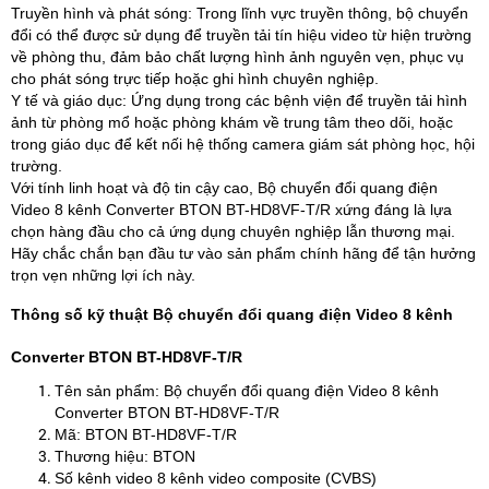
Truyền hình và phát sóng: Trong lĩnh vực truyền thông, bộ chuyển
đổi có thể được sử dụng để truyền tải tín hiệu video từ hiện trường
về phòng thu, đảm bảo chất lượng hình ảnh nguyên vẹn, phục vụ
cho phát sóng trực tiếp hoặc ghi hình chuyên nghiệp.
Y tế và giáo dục: Ứng dụng trong các bệnh viện để truyền tải hình
ảnh từ phòng mổ hoặc phòng khám về trung tâm theo dõi, hoặc
trong giáo dục để kết nối hệ thống camera giám sát phòng học, hội
trường.
Với tính linh hoạt và độ tin cậy cao, Bộ chuyển đổi quang điện
Video 8 kênh Converter BTON BT-HD8VF-T/R xứng đáng là lựa
chọn hàng đầu cho cả ứng dụng chuyên nghiệp lẫn thương mại.
Hãy chắc chắn bạn đầu tư vào sản phẩm chính hãng để tận hưởng
trọn vẹn những lợi ích này.
Thông số kỹ thuật Bộ chuyển đổi quang điện Video 8 kênh
Converter BTON BT-HD8VF-T/R
Tên sản phẩm: Bộ chuyển đổi quang điện Video 8 kênh
Converter BTON BT-HD8VF-T/R
Mã: BTON BT-HD8VF-T/R
Thương hiệu: BTON
Số kênh video 8 kênh video composite (CVBS)