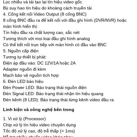
Lọc nhiễu và tái tạo lại tín hiệu video gốc
Bù suy hao tín hiệu do khoảng cách truyền tải
4. Cổng kết nối Video Output (8 cổng BNC)
8 cổng BNC đầu ra để kết nối với đầu ghi hình (DVR/NVR) hoặc
màn hình hiển thị:
Tín hiệu đầu ra chất lượng cao, sắc nét
Tương thích với mọi loại đầu ghi hình analog
Có thể kết nối trực tiếp với màn hình có đầu vào BNC
5. Nguồn cấp điện
Tương tự thiết bị phát:
Điện áp đầu vào: DC 12V/1A hoặc 2A
Adapter nguồn đi kèm
Mạch bảo vệ nguồn tích hợp
6. Đèn LED báo hiệu
Đèn Power LED: Báo trạng thái nguồn điện
Đèn Signal LED: Báo trạng thái nhận tín hiệu quang
Đèn kênh (8 LED): Báo trạng thái từng kênh video đầu ra
Linh kiện và công nghệ bên trong
1. Vi xử lý (Processor)
Chip xử lý tín hiệu video chuyên dụng
Tốc độ xử lý cao, độ trễ thấp (< 1ms)