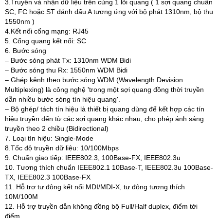
3.Truyền và nhận dữ liệu trên cùng 1 lõi quang ( 1 sợi quang chuẩn
SC, FC hoặc ST đánh dấu A tương ứng với bộ phát 1310nm, bộ thu
1550nm )
4.Kết nối cổng mạng: RJ45
5. Cổng quang kết nối: SC
6. Bước sóng
– Bước sóng phát Tx: 1310nm WDM Bidi
– Bước sóng thu Rx: 1550nm WDM Bidi
– Ghép kênh theo bước sóng WDM (Wavelength Devision
Multiplexing) là công nghệ 'trong một sợi quang đồng thời truyền
dẫn nhiều bước sóng tín hiệu quang'.
– Bộ ghép/ tách tín hiệu là thiết bị quang dùng để kết hợp các tín
hiệu truyền đến từ các sợi quang khác nhau, cho phép ánh sáng
truyền theo 2 chiều (Bidirectional)
7. Loại tín hiệu: Single-Mode
8.Tốc độ truyền dữ liệu: 10/100Mbps
9. Chuẩn giao tiếp: IEEE802.3, 100Base-FX, IEEE802.3u
10. Tương thích chuẩn IEEE802.1 10Base-T, IEEE802.3u 100Base-
TX, IEEE802.3 100Base-FX
11. Hỗ trợ tự động kết nối MDI/MDI-X, tự động tương thích
10M/100M
12. Hỗ trợ truyền dẫn không đồng bộ Full/Half duplex, điểm tới
điểm