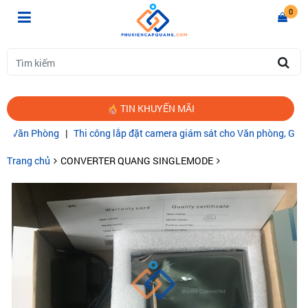
0
TIN KHUYẾN MÃI
hòng
|
Thi công lắp đặt camera giám sát cho Văn phòng, Gia đình
|
CÁ
Trang chủ
CONVERTER QUANG SINGLEMODE